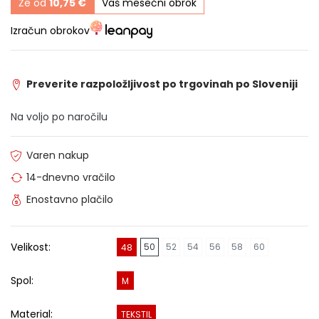
Že od
10,75 €
Vaš mesečni obrok
Izračun obrokov
Preverite razpoložljivost po trgovinah po Sloveniji
Na voljo po naročilu
Varen nakup
14-dnevno vračilo
Enostavno plačilo
Velikost:
50
52
54
56
58
60
48
Spol:
M
Material:
TEKSTIL