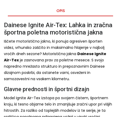
OPIS
Dainese Ignite Air-Tex: Lahka in zračna
športna poletna motoristična jakna
Iščete motoristično jakno, ki ponuja agresiven športen
videz, vrhunsko zaščito in maksimalno hlajenje v najbolj
vročih dneh sezone? Motoristična jakna
Dainese Ignite
Air-Tex
je zasnovana prav za poletne mesece. S svojo
napredno mrežasto strukturo in prepoznavnim Dainese
dizajnom poskrbi, da ostanete varni, osveženi in
samozavestni na vsakem kilometru.
Glavne prednosti in športni dizajn
Model Ignite Air-Tex izstopa po svojem čistem, športnem
kroju, ki tesno objame telo in zmanjšuje zračni upor pri višjih
hitrostih. Za razliko od toplejših modelov iz te serije, je ta
različica popolnoma prilagojena vožnji v visoki vročini.