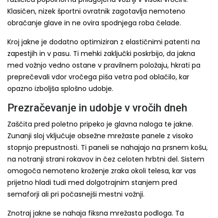
Klasičen, nizek športni ovratnik zagotavlja nemoteno
obračanje glave in ne ovira spodnjega roba čelade.
Kroj jakne je dodatno optimiziran z elastičnimi patenti na
zapestjih in v pasu. Ti mehki zaključki poskrbijo, da jakna
med vožnjo vedno ostane v pravilnem položaju, hkrati pa
preprečevali vdor vročega piša vetra pod oblačilo, kar
opazno izboljša splošno udobje.
Prezračevanje in udobje v vročih dneh
Zaščita pred poletno pripeko je glavna naloga te jakne.
Zunanji sloj vključuje obsežne mrežaste panele z visoko
stopnjo prepustnosti. Ti paneli se nahajajo na prsnem košu,
na notranji strani rokavov in čez celoten hrbtni del. Sistem
omogoča nemoteno kroženje zraka okoli telesa, kar vas
prijetno hladi tudi med dolgotrajnim stanjem pred
semaforji ali pri počasnejši mestni vožnji.
Znotraj jakne se nahaja fiksna mrežasta podloga. Ta