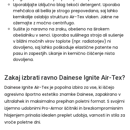
Uporabljajte izključno blag tekoči detergent. Uporaba
mehčalca ali belila je strogo prepovedana, saj lahko
kemikalije oslabijo strukturo Air-Tex vlaken. Jakne ne
ožemajte z močno centrifugo.
Sušite jo naravno na zraku, obešeno na širokem
obešalniku v senci. Uporaba sušilnega stroja ali sušenje
v bližini močnih virov toplote (npr. radiatorjev) ni
dovoljeno, saj lahko poškoduje elastične patente na
pasu in zapestjih. Likanje in kemično čiščenje nista
dovoljena.
Zakaj izbrati ravno Dainese Ignite Air-Tex?
Dainese Ignite Air-Tex je popolna izbira za vse, ki iščejo
agresivno športno estetiko znamke Dainese, zapakirano v
ultralahek in maksimalno prepihan poletni format. S svojimi
izjemno udobnimi Pro-Armor ščitniki in brezkompromisnim
hlajenjem prinaša idealen preplet udobja, varnosti in stila za
vroče poletne dni.