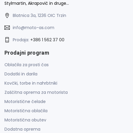
Stylmartin, Akrapovič in druge…
Blatnica 3a, 1236 OIC Trzin
info@moto-as.com
Prodaja:
+386 1 562 37 00
Prodajni program
Oblačila za prosti čas
Dodatki in darila
Kovčki, torbe in nahrbtniki
Zaščitna oprema za motorista
Motoristične čelade
Motoristična oblačila
Motoristična obutev
Dodatna oprema