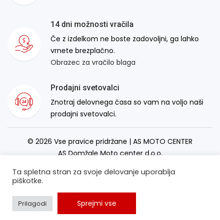
14 dni možnosti vračila
Če z izdelkom ne boste zadovoljni, ga lahko
vrnete brezplačno.
Obrazec za vračilo blaga
Prodajni svetovalci
Znotraj delovnega časa so vam na voljo naši
prodajni svetovalci.
© 2026 Vse pravice pridržane | AS MOTO CENTER
AS Domžale Moto center d.o.o.
Izdelava spletne strani:
RSMT
Ta spletna stran za svoje delovanje uporablja
piškotke.
Sprejmi vse
Prilagodi