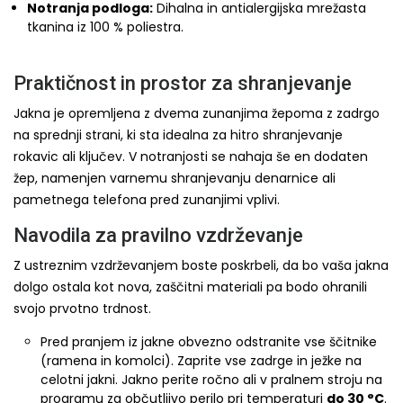
Notranja podloga:
Dihalna in antialergijska mrežasta
tkanina iz 100 % poliestra.
Praktičnost in prostor za shranjevanje
Jakna je opremljena z dvema zunanjima žepoma z zadrgo
na sprednji strani, ki sta idealna za hitro shranjevanje
rokavic ali ključev. V notranjosti se nahaja še en dodaten
žep, namenjen varnemu shranjevanju denarnice ali
pametnega telefona pred zunanjimi vplivi.
Navodila za pravilno vzdrževanje
Z ustreznim vzdrževanjem boste poskrbeli, da bo vaša jakna
dolgo ostala kot nova, zaščitni materiali pa bodo ohranili
svojo prvotno trdnost.
Pred pranjem iz jakne obvezno odstranite vse ščitnike
(ramena in komolci). Zaprite vse zadrge in ježke na
celotni jakni. Jakno perite ročno ali v pralnem stroju na
programu za občutljivo perilo pri temperaturi
do 30 °C
.