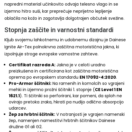
napredni material učinkovito odvaja telesno vlago in se
izjemno hitro suši, kar preprečuje neprijetno lepljenje
oblačila na kožo in zagotavlja dolgotrajen občutek svežine.
Stopnja zaščite in varnostni standardi
Kljub svojemu lahkotnemu in udobnemu dizajnu je Dainese
Ignite Air-Tex polnokrvna zaščitna motoristična jakna, ki
izpolnjuje stroge evropske varnostne zahteve.
Certifikat razreda A:
Jakna je v celoti uradno
preizkušena in certificirana kot zaščitna motoristična
oprema po evropskem standardu
EN 17092-4:2020
.
Pro-Armor ščitniki:
Na ramenih in komolcih so vgrajeni
mehki in izjemno prožni ščitniki 1. stopnje (
CE Level 1 EN
1621.1
). Ti ščitniki so perforirani, kar pomeni, da sploh ne
ovirajo pretoka zraka, hkrati pa nudijo odlično absorpcijo
udarcev.
Žep za hrbtni ščitnik:
V notranjosti je vgrajen namenski
žep, namenjen namestitvi hrbtnih ščitnikov Dainese
družine G1 ali G2.