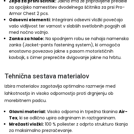
Žepa za prsni ščitnik:
Jakna ima že pripravljene predele
za opcijsko namestitev dvodelnega ščitnika za prsi Pro-
Armor Chest 2 pcs.
Odsevni elementi:
Integrirani odsevni vložki povečajo
vašo vidljivost ter varnost v slabših svetlobnih pogojih ali
med nočno vožnjo.
Zanka za hlače:
Na spodnjem robu se nahaja namenska
zanka (Jacket-pants fastening system), ki omogoča
enostavno povezavo jakne s pasom motorističnih
kavbojk, s čimer preprečite dvigovanje jakne na hrbtu.
Tehnična sestava materialov
Izbira materialov zagotavlja optimalno razmerje med
lahkotnostjo in visoko odpornostjo proti drgnjenju ob
morebitnem padcu.
Glavni material:
Visoko odporna in trpežna tkanina
Air-
Tex
, ki se odlično upira odrgninam in raztrganinam.
Mrežasti vložki:
100 % poliester z odprto strukturo tkanja
za maksimalno prezračevanje.