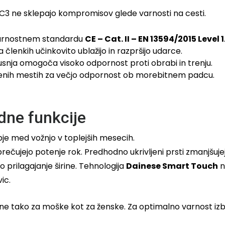
G C3 ne sklepajo kompromisov glede varnosti na cesti.
varnostnem standardu
CE – Cat. II – EN 13594/2015 Level 1
 členkih učinkovito ublažijo in razpršijo udarce.
snja omogoča visoko odpornost proti obrabi in trenju.
vljenih mestih za večjo odpornost ob morebitnem padcu.
dne funkcije
e med vožnjo v toplejših mesecih.
čujejo potenje rok. Predhodno ukrivljeni prsti zmanjšujejo
prilagajanje širine. Tehnologija
Dainese Smart Touch
n
ic.
ne tako za moške kot za ženske. Za optimalno varnost izbe