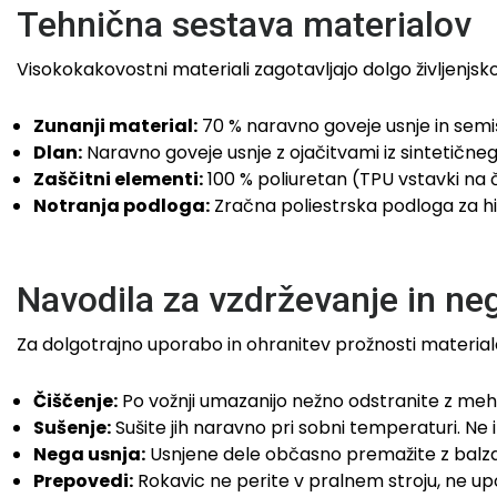
Tehnična sestava materialov
Visokokakovostni materiali zagotavljajo dolgo življenjsk
Zunanji material:
70 % naravno goveje usnje in semi
Dlan:
Naravno goveje usnje z ojačitvami iz sintetične
Zaščitni elementi:
100 % poliuretan (TPU vstavki na č
Notranja podloga:
Zračna poliestrska podloga za hi
Navodila za vzdrževanje in ne
Za dolgotrajno uporabo in ohranitev prožnosti material
Čiščenje:
Po vožnji umazanijo nežno odstranite z mehko
Sušenje:
Sušite jih naravno pri sobni temperaturi. Ne 
Nega usnja:
Usnjene dele občasno premažite z balz
Prepovedi:
Rokavic ne perite v pralnem stroju, ne upora