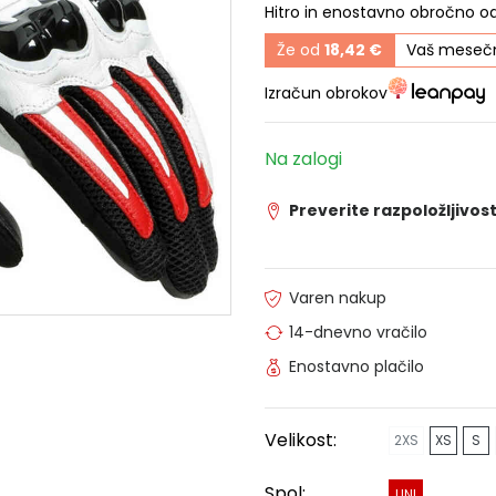
Hitro in enostavno obročno o
Že od
18,42 €
Vaš mesečn
Izračun obrokov
Na zalogi
Preverite razpoložljivost
Varen nakup
14-dnevno vračilo
Enostavno plačilo
Velikost:
2XS
XS
S
Spol:
UNI