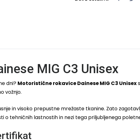
Dainese MIG C3 Unisex
ne dni?
Motoristične rokavice Dainese MIG C3 Unisex
s
o vožnjo.
nje in visoko prepustne mrežaste tkanine. Zato zagotavlja
ti o tehničnih lastnostih in nezi tega priljubljenega pole
rtifikat