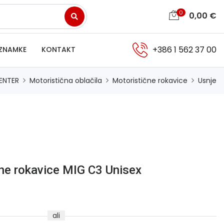
0
0,00
€
+386 1 562 37 00
ZNAMKE
KONTAKT
ENTER
Motoristična oblačila
Motoristične rokavice
Usnje
ne rokavice MIG C3 Unisex
ali