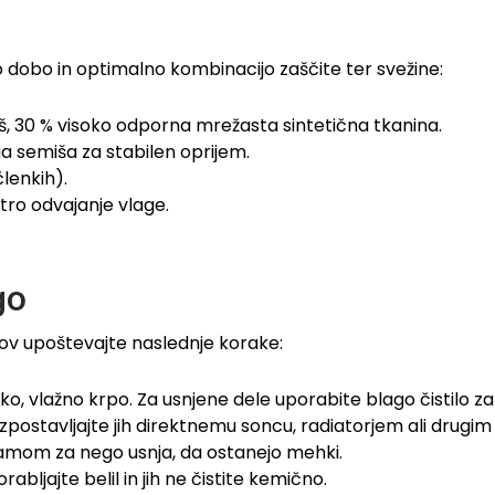
o dobo in optimalno kombinacijo zaščite ter svežine:
š, 30 % visoko odporna mrežasta sintetična tkanina.
ga semiša za stabilen oprijem.
lenkih).
tro odvajanje vlage.
go
ov upoštevajte naslednje korake:
, vlažno krpo. Za usnjene dele uporabite blago čistilo za 
izpostavljajte jih direktnemu soncu, radiatorjem ali drugi
amom za nego usnja, da ostanejo mehki.
bljajte belil in jih ne čistite kemično.