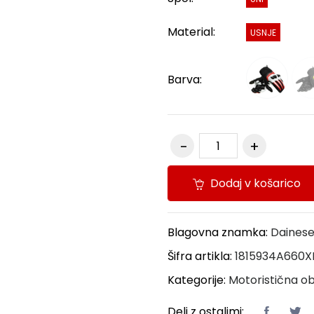
Material:
USNJE
Barva:
Dodaj v košarico
Blagovna znamka:
Daines
Šifra artikla:
1815934A660X
Kategorije:
Motoristična ob
Deli z ostalimi: