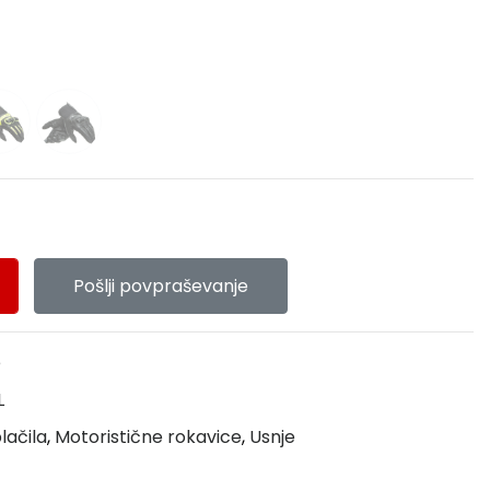
Pošlji povpraševanje
e
L
lačila
,
Motoristične rokavice
,
Usnje