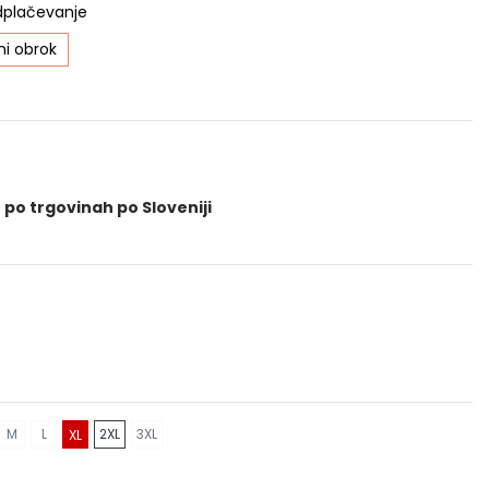
dplačevanje
i obrok
 po trgovinah po Sloveniji
M
L
2XL
3XL
XL