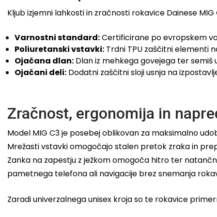
Kljub izjemni lahkosti in zračnosti rokavice Dainese MI
Varnostni standard:
Certificirane po evropskem 
Poliuretanski vstavki:
Trdni TPU zaščitni elementi na
Ojačana dlan:
Dlan iz mehkega govejega ter semiš u
Ojačani deli:
Dodatni zaščitni sloji usnja na izposta
Zračnost, ergonomija in napre
Model MIG C3 je posebej oblikovan za maksimalno udobj
Mrežasti vstavki omogočajo stalen pretok zraka in prepre
Zanka na zapestju z ježkom omogoča hitro ter natančno 
pametnega telefona ali navigacije brez snemanja rokav
Zaradi univerzalnega unisex kroja so te rokavice primer