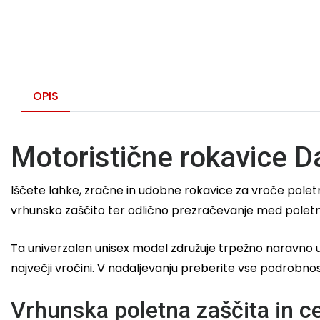
OPIS
Motoristične rokavice 
Iščete lahke, zračne in udobne rokavice za vroče polet
vrhunsko zaščito ter odlično prezračevanje med poletn
Ta univerzalen unisex model združuje trpežno naravno us
največji vročini. V nadaljevanju preberite vse podrobnos
Vrhunska poletna zaščita in ce