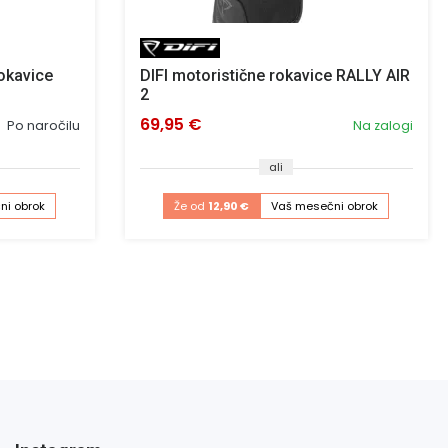
rokavice
DIFI motoristične rokavice RALLY AIR
2
69,95 €
Po naročilu
Na zalogi
ali
ni obrok
Že od
12,90 €
Vaš mesečni obrok