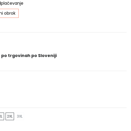
dplačevanje
i obrok
 po trgovinah po Sloveniji
XL
2XL
3XL