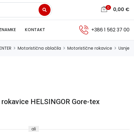
0
0,00
€
+386 1 562 37 00
ZNAMKE
KONTAKT
ENTER
Motoristična oblačila
Motoristične rokavice
Usnje
 rokavice HELSINGOR Gore-tex
ali