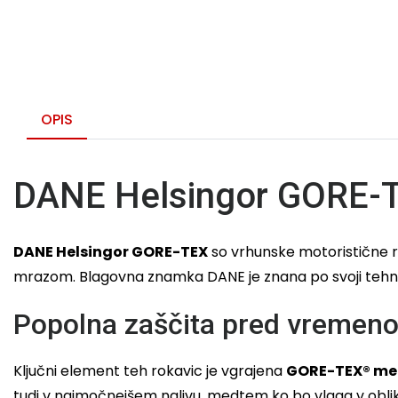
OPIS
DANE Helsingor GORE-T
DANE Helsingor GORE-TEX
so vrhunske motoristične r
mrazom. Blagovna znamka DANE je znana po svoji tehničn
Popolna zaščita pred vreme
Ključni element teh rokavic je vgrajena
GORE-TEX® m
tudi v najmočnejšem nalivu, medtem ko bo vlaga v oblik