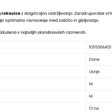
g rokavice
z dolgotrajno vzdržljivostjo. Zaradi uporabe 
jo optimalno ravnovesje med zaščito in gibljivostjo.
reizkušena v najtežjih skandinavskih razmerah.
105556M101
Dane
Usnje
M
M
Črna