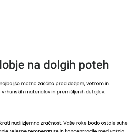
bje na dolgih poteh
najboljšo možno zaščito pred dežjem, vetrom in
rhunskih materialov in premišljenih detajlov.
hkrati nudi izjemno zračnost. Vaše roke bodo ostale suhe
janje telesne temperature in koncentracije med vožnjo.