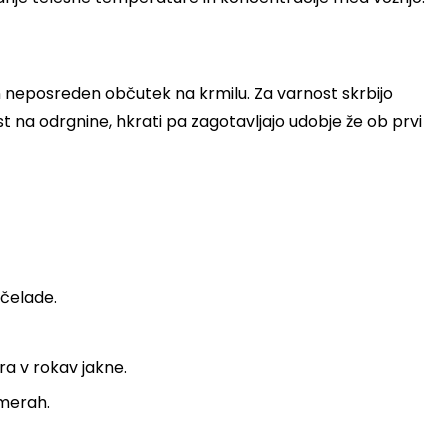
 neposreden občutek na krmilu. Za varnost skrbijo
st na odrgnine, hkrati pa zagotavljajo udobje že ob prvi
 čelade.
ra v rokav jakne.
zmerah.