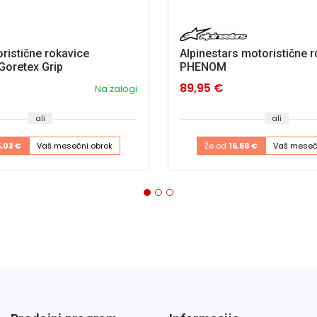
istične rokavice
Alpinestars motoristične 
oretex Grip
PHENOM
89,95 €
Na zalogi
ali
ali
5,03 €
Vaš mesečni obrok
Že od
16,58 €
Vaš meseč