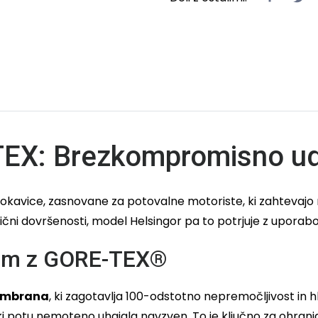
EX: Brezkompromisno udo
okavice, zasnovane za potovalne motoriste, ki zahtevajo 
i dovršenosti, model Helsingor pa to potrjuje z uporabo v
nom z GORE-TEX®
embrana
, ki zagotavlja 100-odstotno nepremočljivost in 
i potu nemoteno uhajala navzven. To je ključno za ohran