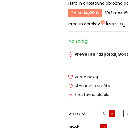
Hitro in enostavno obročno o
Že od
14,09 €
Vaš mesečn
Izračun obrokov
Na zalogi
Preverite razpoložljivost
Varen nakup
14-dnevno vračilo
Enostavno plačilo
Velikost:
S
L
M
Spol:
M