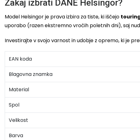
Zakaj izbrati DANE Helsingor?
Model Helsingor je prava izbira za tiste, ki iščejo
tourin
uporabo (razen ekstremno vročih poletnih dni), saj nudi
Investirajte v svojo varnost in udobje z opremo, ki je p
EAN koda
Blagovna znamka
Material
Spol
Velikost
Barva