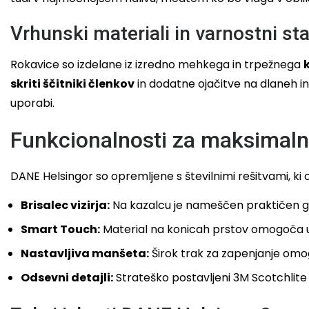
Vrhunski materiali in varnostni st
Rokavice so izdelane iz izredno mehkega in trpežnega
skriti ščitniki členkov
in dodatne ojačitve na dlaneh in 
uporabi.
Funkcionalnosti za maksimaln
DANE Helsingor so opremljene s številnimi rešitvami, ki ol
Brisalec vizirja:
Na kazalcu je nameščen praktičen gumi
Smart Touch:
Material na konicah prstov omogoča up
Nastavljiva manšeta:
Širok trak za zapenjanje omog
Odsevni detajli:
Strateško postavljeni 3M Scotchlite