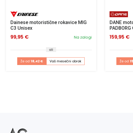
Dainese motoristične rokavice MIG
DANE motor
C3 Unisex
PADBORG G
99,95 €
159,95 €
Na zalogi
ali
Že od
18,42 €
Vaš mesečni obrok
Že od
1