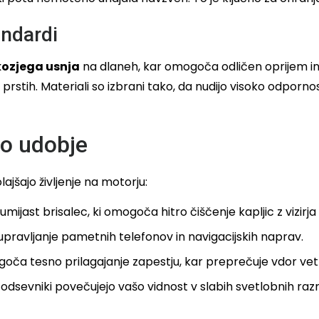
andardi
kozjega usnja
na dlaneh, kar omogoča odličen oprijem in
prstih. Materiali so izbrani tako, da nudijo visoko odporno
o udobje
ajšajo življenje na motorju:
jast brisalec, ki omogoča hitro čiščenje kapljic z vizirja
ravljanje pametnih telefonov in navigacijskih naprav.
oča tesno prilagajanje zapestju, kar preprečuje vdor vet
 odsevniki povečujejo vašo vidnost v slabih svetlobnih ra