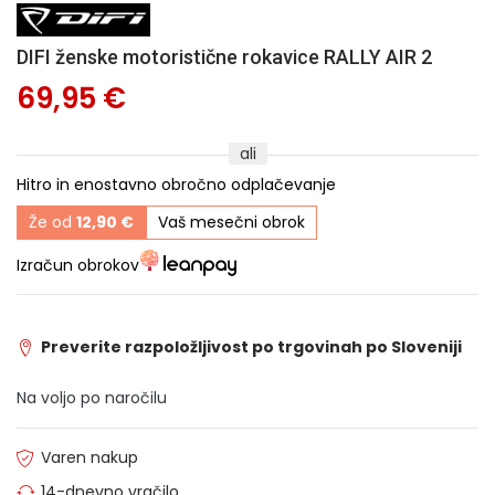
DIFI ženske motoristične rokavice RALLY AIR 2
69,95 €
ali
Hitro in enostavno obročno odplačevanje
Že od
12,90 €
Vaš mesečni obrok
Izračun obrokov
Preverite razpoložljivost po trgovinah po Sloveniji
Na voljo po naročilu
Varen nakup
14-dnevno vračilo