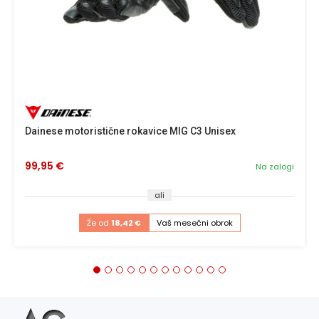
Dainese motoristične rokavice MIG C3 Unisex
99,95 €
Na zalogi
ali
Že od
18,42 €
Vaš mesečni obrok