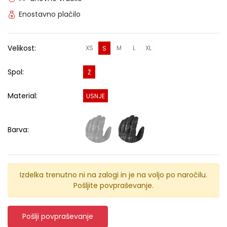
Enostavno plačilo
Velikost:
XS
M
L
XL
S
Spol:
Ž
Material:
USNJE
Barva:
Izdelka trenutno ni na zalogi in je na voljo po naročilu.
Pošljite povpraševanje.
Pošlji povpraševanje