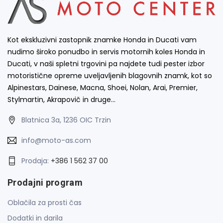
Kot ekskluzivni zastopnik znamke Honda in Ducati vam
nudimo široko ponudbo in servis motornih koles Honda in
Ducati, v naši spletni trgovini pa najdete tudi pester izbor
motoristične opreme uveljavljenih blagovnih znamk, kot so
Alpinestars, Dainese, Macna, Shoei, Nolan, Arai, Premier,
Stylmartin, Akrapovič in druge…
Blatnica 3a, 1236 OIC Trzin
info@moto-as.com
Prodaja:
+386 1 562 37 00
Prodajni program
Oblačila za prosti čas
Dodatki in darila