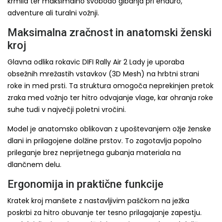
krmila ter maksimalno svobodo gibanja pri enduro,
adventure ali turalni vožnji.
Maksimalna zračnost in anatomski ženski
kroj
Glavna odlika rokavic DIFI Rally Air 2 Lady je uporaba
obsežnih mrežastih vstavkov (3D Mesh) na hrbtni strani
roke in med prsti. Ta struktura omogoča neprekinjen pretok
zraka med vožnjo ter hitro odvajanje vlage, kar ohranja roke
suhe tudi v največji poletni vročini.
Model je anatomsko oblikovan z upoštevanjem ožje ženske
dlani in prilagojene dolžine prstov. To zagotavlja popolno
prileganje brez neprijetnega gubanja materiala na
dlančnem delu.
Ergonomija in praktične funkcije
Kratek kroj manšete z nastavljivim paščkom na ježka
poskrbi za hitro obuvanje ter tesno prilagajanje zapestju.