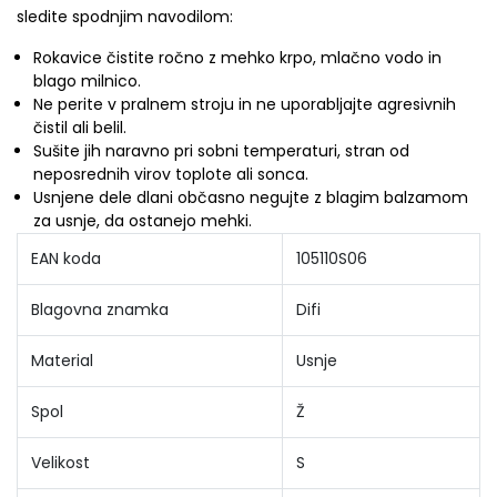
sledite spodnjim navodilom:
Rokavice čistite ročno z mehko krpo, mlačno vodo in
blago milnico.
Ne perite v pralnem stroju in ne uporabljajte agresivnih
čistil ali belil.
Sušite jih naravno pri sobni temperaturi, stran od
neposrednih virov toplote ali sonca.
Usnjene dele dlani občasno negujte z blagim balzamom
za usnje, da ostanejo mehki.
EAN koda
105110S06
Blagovna znamka
Difi
Material
Usnje
Spol
Ž
Velikost
S