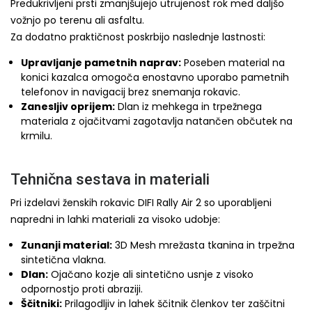
Predukrivljeni prsti zmanjšujejo utrujenost rok med daljšo
vožnjo po terenu ali asfaltu.
Za dodatno praktičnost poskrbijo naslednje lastnosti:
Upravljanje pametnih naprav:
Poseben material na
konici kazalca omogoča enostavno uporabo pametnih
telefonov in navigacij brez snemanja rokavic.
Zanesljiv oprijem:
Dlan iz mehkega in trpežnega
materiala z ojačitvami zagotavlja natančen občutek na
krmilu.
Tehnična sestava in materiali
Pri izdelavi ženskih rokavic DIFI Rally Air 2 so uporabljeni
napredni in lahki materiali za visoko udobje:
Zunanji material:
3D Mesh mrežasta tkanina in trpežna
sintetična vlakna.
Dlan:
Ojačano kozje ali sintetično usnje z visoko
odpornostjo proti abraziji.
Ščitniki:
Prilagodljiv in lahek ščitnik členkov ter zaščitni