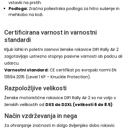
vstavki na prstih.
Podloga:
Zračna poliestrska podloga za hitro sušenje in
mehkobo na koži.
Certificirana varnost in varnostni
standardi
Kljub lahki in poletni zasnovi ženske rokavice DIFI Rally Air 2
zagotavljajo ustrezno stopnjo pasivne varnosti ob padcu ali
udarcu.
Varnostni standard:
CE certifikat po evropski normi EN
13594:2015 (Level 1 KP – Knuckle Protection).
Razpoložljive velikosti
Ženske motoristične rokavice DIFI Rally Air 2 so na voljo v
ženskih velikostih od
DXS do D2XL (velikosti 6 do 8.5)
.
Način vzdrževanja in nega
Za ohranjanje zračnosti in dolgo življenjsko dobo rokavic