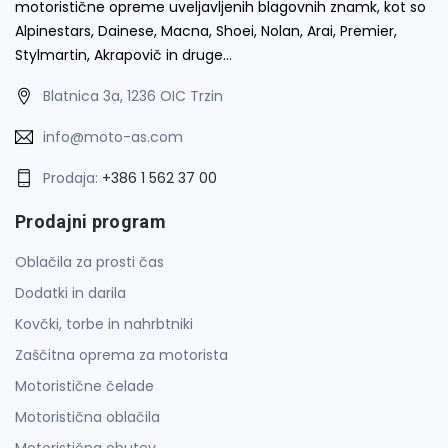
motoristične opreme uveljavljenih blagovnih znamk, kot so
Alpinestars, Dainese, Macna, Shoei, Nolan, Arai, Premier,
Stylmartin, Akrapovič in druge…
Blatnica 3a, 1236 OIC Trzin
info@moto-as.com
Prodaja:
+386 1 562 37 00
Prodajni program
Oblačila za prosti čas
Dodatki in darila
Kovčki, torbe in nahrbtniki
Zaščitna oprema za motorista
Motoristične čelade
Motoristična oblačila
Motoristična obutev