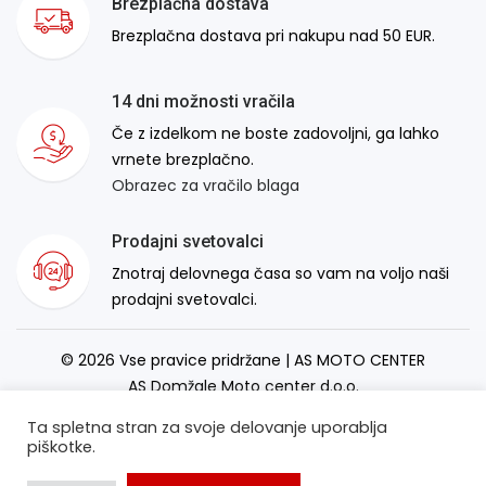
Brezplačna dostava
Brezplačna dostava pri nakupu nad 50 EUR.
14 dni možnosti vračila
Če z izdelkom ne boste zadovoljni, ga lahko
vrnete brezplačno.
Obrazec za vračilo blaga
Prodajni svetovalci
Znotraj delovnega časa so vam na voljo naši
prodajni svetovalci.
© 2026 Vse pravice pridržane | AS MOTO CENTER
AS Domžale Moto center d.o.o.
Izdelava spletne strani:
RSMT
Ta spletna stran za svoje delovanje uporablja
piškotke.