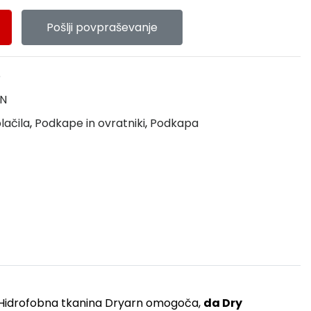
Pošlji povpraševanje
e
0N
lačila
,
Podkape in ovratniki
,
Podkapa
. Hidrofobna tkanina Dryarn omogoča,
da
Dry