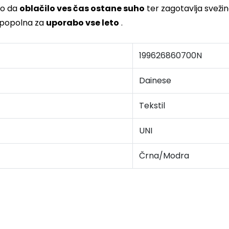
ko da
oblačilo ves čas ostane suho
ter zagotavlja svežin
e popolna za
uporabo vse leto
.
199626860700N
Dainese
Tekstil
UNI
Črna/Modra