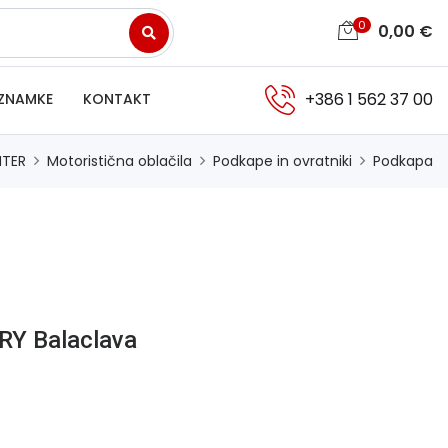
0
0,00
€
+386 1 562 37 00
ZNAMKE
KONTAKT
NTER
Motoristična oblačila
Podkape in ovratniki
Podkapa
RY Balaclava