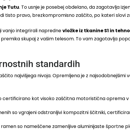
nje Tutu
. To usnje je posebej obdelano, da zagotavlja izje
udi tisto pravo, brezkompromisno zaščito, po kateri slovi
ji vanjo integrirali napredne
vložke iz tkanine S1 in tehn
 premika skupaj z vašim telesom. To vam zagotavlja popol
arnostnih standardih
ščito najvišjega nivoja. Opremljena je z najsodobnejšimi v
o certificirano kot visoko zaščitna motoristična oprema
ih so vgrajeni odstranljivi kompozitni ščitniki, certificirani
ramen so nameščene zamenljive aluminijaste športne pl