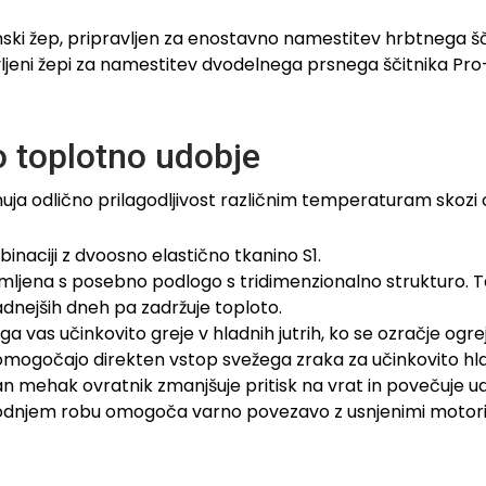
ki žep, pripravljen za enostavno namestitev hrbtnega šči
vljeni žepi za namestitev dvodelnega prsnega ščitnika Pr
o toplotno udobje
ja odlično prilagodljivost različnim temperaturam skozi 
naciji z dvoosno elastično tkanino S1.
mljena s posebno podlogo s tridimenzionalno strukturo. Ta
adnejših dneh pa zadržuje toploto.
 vas učinkovito greje v hladnih jutrih, ko se ozračje ogre
 omogočajo direkten vstop svežega zraka za učinkovito hl
 mehak ovratnik zmanjšuje pritisk na vrat in povečuje ud
dnjem robu omogoča varno povezavo z usnjenimi motorist