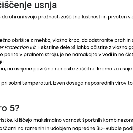
čiščenje usnja
da ohrani svojo prožnost, zaščitne lastnosti in prvoten v
žno obrišite z mehko, vlažno krpo, da odstranite prah in 
r Protection Kit
. Tekstilne dele S1 lahko očistite z vlažno 
e perite v pralnem stroju, je ne namakajte v vodi in ne čist
ju.
ha, na usnjene površine nanesite zaščitno kremo za usnje
pri sobni temperaturi, izven dosega neposrednih virov to
ro 5?
ristke, ki iščejo maksimalno varnost športnih kombinezono
i ploščami na ramenih in udobjem napredne 3D-Bubble pod