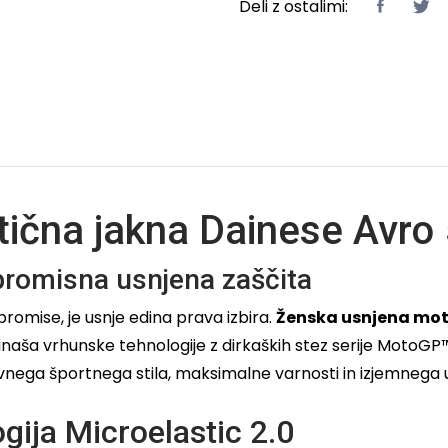
Deli z ostalimi:
ična jakna Dainese Avro
promisna usnjena zaščita
promise, je usnje edina prava izbira.
Ženska usnjena moto
prinaša vrhunske tehnologije z dirkaških stez serije Moto
vnega športnega stila, maksimalne varnosti in izjemnega 
gija Microelastic 2.0