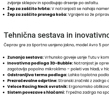
zvijanje sklepov in spodbujajo drsenje po asfaltu.
Žep za zaščito hrbta:
V notranjosti se nahaja namens
Žep za zaščito prsnega koša:
Vgrajeni so že pripra
Tehnična sestava in inovativn
Čeprav gre za športno usnjeno jakno, model Avro 5 ponu
Zunanja sestava:
Vrhunsko goveje usnje Tutu v kombi
Inovativna podloga 3D-Bubble:
Notranjost je opre
zagotavlja popolno mikroklimo – poleti vas hladi, v hl
Odstranljiva termo podloga:
Lahka toplotna podloga
Prezračevalne odprtine:
Stranski zračniki z zadrgo
Veloce Racing Neck ovratnik:
Ergonomsko oblikovan
Sistem povezave s hlačami:
Trpežna zadrga na spo