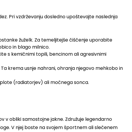
idez. Pri vzdrževanju dosledno upoštevajte naslednja
ostanke žuželk. Za temeljitejše čiščenje uporabite
gobico in blago milnico.
ite s kemičnimi topili, bencinom ali agresivnimi
. Ta krema usnje nahrani, ohranja njegovo mehkobo in
plote (radiatorjev) ali močnega sonca.
v v obliki samostojne jakne. Združuje legendarno
loge. V njej boste na svojem športnem ali slečenem