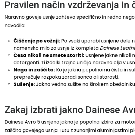
Pravilen način vzdrževanja in 
Naravno goveje usnje zahteva specifično in redno nego, 
navodila:
Čiščenje po vožnji:
Po vsaki uporabi usnjene dele ne
namensko milo za usnje iz kompleta
Dainese Leathe
Česa nikoli ne smete storiti:
Usnjene jakne nikoli n
detergenti. Ti izdelki trajno uničijo naravna olja v usn
Nega in zaščita:
Ko je jakna popolnoma čista in su
preprečuje razpoka zaradi sonca ali starosti.
Sušenje:
Jakno vedno sušite na širokem obešalniku 
Zakaj izbrati jakno Dainese Av
Dainese Avro 5 usnjena jakna je popolna izbira za moto
zaščito govejega usnja Tutu z zunanjimi aluminijastim