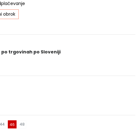
dplačevanje
i obrok
 po trgovinah po Sloveniji
44
48
46