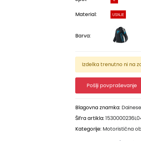
Material:
USNJE
Barva:
Izdelka trenutno ni na za
Pošlji povpraševanje
Blagovna znamka:
Daines
Šifra artikla:
1530000236L0
Kategorije:
Motoristična ob