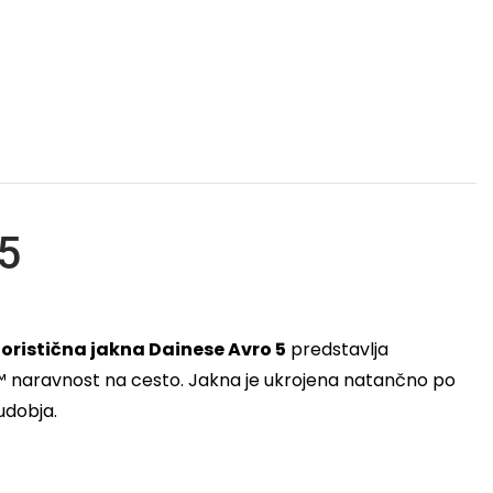
 5
ristična jakna Dainese Avro 5
predstavlja
GP™ naravnost na cesto. Jakna je ukrojena natančno po
udobja.