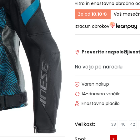
Hitro in enostavno obročno o
Že od
10,10 €
Vaš mesečn
Izračun obrokov
Preverite razpoložljivost
Na voljo po naročilu
Varen nakup
14-dnevno vračilo
Enostavno plačilo
Velikost:
38
40
42
Spol:
Ž