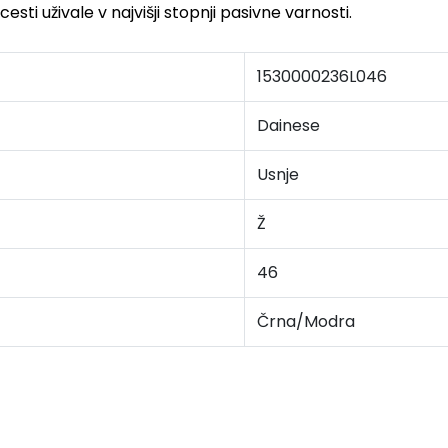
sti uživale v najvišji stopnji pasivne varnosti.
1530000236L046
Dainese
Usnje
Ž
46
Črna/Modra