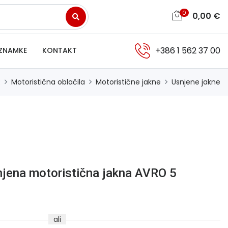
0
0,00
€
+386 1 562 37 00
ZNAMKE
KONTAKT
R
Motoristična oblačila
Motoristične jakne
Usnjene jakne
jena motoristična jakna AVRO 5
ali