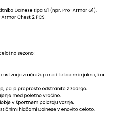
tnika Dainese tipa G1 (npr. Pro-Armor G1).
o-Armor Chest 2 PCS.
celotno sezono:
 ustvarja zračni žep med telesom in jakno, kar
je, pa jo preprosto odstranite z zadrgo.
ajenje med poletno vročino.
obje v športnem položaju vožnje.
ičnimi hlačami Dainese v enovito celoto.