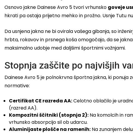
Osnovo jakne Dainese Avro 5 tvori vrhunsko
goveje us
hkrati pa ostaja prijetno mehko in prožno. Usnje Tutu n
Da usnjena jakna ne bi ovirala vašega gibanja, so inženir
hrbta, rokavov in prsnega koša omogočajo, da se jakna
maksimalno udobje med daljšimi športnimi vožnjami.
Stopnja zaščite po najvišjih v
Dainese Avro 5 je polnokrvna športna jakna, ki ponuja za
normative:
Certifikat CE razreda AA:
Celotno oblačilo je uradn
(razred AA).
Kompozitni ščitniki (stopnja 2):
Na komolcih in ramen
vrhunsko absorpcijo sil ob udarcu.
Aluminijaste plošče na ramenih:
Na zunanjem delu 