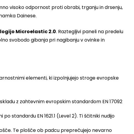
mno visoko odpornost proti obrabi, trganju in drsenju,
 znamka Dainese.
ologijo Microelastic 2.0
. Raztegljivi paneli na predelu
no svobodo gibanja pri nagibanju v ovinke in
arnostnimi elementi, ki izpolnjujejo stroge evropske
 v skladu z zahtevnim evropskim standardom EN 17092
 po standardu EN 1621.1 (Level 2). Ti ščitniki nudijo
ošče. Te plošče ob padcu preprečujejo nevarno