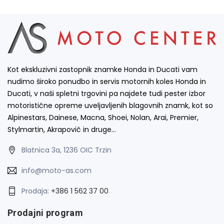
Kot ekskluzivni zastopnik znamke Honda in Ducati vam
nudimo široko ponudbo in servis motornih koles Honda in
Ducati, v naši spletni trgovini pa najdete tudi pester izbor
motoristične opreme uveljavljenih blagovnih znamk, kot so
Alpinestars, Dainese, Macna, Shoei, Nolan, Arai, Premier,
Stylmartin, Akrapovič in druge…
Blatnica 3a, 1236 OIC Trzin
info@moto-as.com
Prodaja:
+386 1 562 37 00
Prodajni program