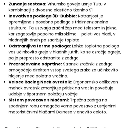
Zunanja sestava:
Vrhunsko goveje usnje Tutu v
kombinaciji z dvoosno elastično tkanino S1.
Inovativna podloga 3D-Bubble:
Notranjost je
opremljena s posebno podlogo s tridimenzionalno
strukturo. Ta ustvarja zračni žep med telesom in jakno,
kar zagotavlja popolno mikroklimo – poleti vas hladi, v
hladnejših dneh pa zadržuje toploto.
Odstranljiva termo podloga:
Lahka toplotna podloga
vas učinkovito greje v hladnih jutrih, ko se ozračje ogreje,
pa jo preprosto odstranite z zadrgo.
Prezračevalne odprtine:
Stranski zračniki z zadrgo
omogočajo direkten vstop svežega zraka za učinkovito
hlajenje med poletno vročino.
Veloce Racing Neck ovratnik:
Ergonomsko oblikovan
mehak ovratnik zmanjšuje pritisk na vrat in povečuje
udobje v športnem položaju vožnje.
Sistem povezave s hlačami:
Trpežna zadrga na
spodnjem robu omogoča varno povezavo z usnjenimi
motorističnimi hlačami Dainese v enovito celoto.