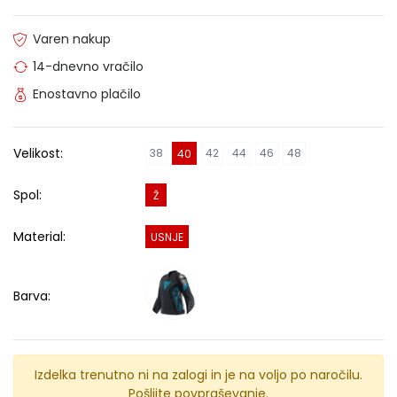
Varen nakup
14-dnevno vračilo
Enostavno plačilo
Velikost:
38
42
44
46
48
40
Spol:
Ž
Material:
USNJE
Barva:
Izdelka trenutno ni na zalogi in je na voljo po naročilu.
Pošljite povpraševanje.