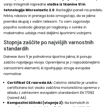
vanjo integrirali napredne
vložke iz tkanine S1 in
tehnologijo Microelastic 2.0
. Raztegljivi paneli na predelu
hrbta, rokavov in prsnega koša omogočajo, da se jakna
premika skupaj z vašim telesom. To vam zagotavlja
popolno svobodo gibanja pri nagibanju v ovinke in
maksimalno udobje med daljšimi športnimi vožnjami.
Stopnja zaščite po najvišjih varnostnih
standardih
Dainese Avro 5 je polnokrvna športna jakna, ki ponuja
zaščito najvišjega nivoja. Opremljena je z najsodobnejšimi
varnostnimi elementi, ki izpolnjujejo stroge evropske
normative:
Certifikat CE razreda AA:
Celotno oblačilo je uradno
certificirano kot visoko zaščitna motoristična oprema v
skladu z zahtevnim evropskim standardom EN 17092
(razred AA).
Kompozitni ščitniki (stopnja 2):
Na komolcih in