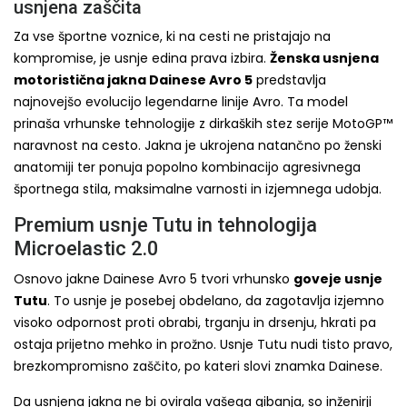
usnjena zaščita
Za vse športne voznice, ki na cesti ne pristajajo na
kompromise, je usnje edina prava izbira.
Ženska usnjena
motoristična jakna Dainese Avro 5
predstavlja
najnovejšo evolucijo legendarne linije Avro. Ta model
prinaša vrhunske tehnologije z dirkaških stez serije MotoGP™
naravnost na cesto. Jakna je ukrojena natančno po ženski
anatomiji ter ponuja popolno kombinacijo agresivnega
športnega stila, maksimalne varnosti in izjemnega udobja.
Premium usnje Tutu in tehnologija
Microelastic 2.0
Osnovo jakne Dainese Avro 5 tvori vrhunsko
goveje usnje
Tutu
. To usnje je posebej obdelano, da zagotavlja izjemno
visoko odpornost proti obrabi, trganju in drsenju, hkrati pa
ostaja prijetno mehko in prožno. Usnje Tutu nudi tisto pravo,
brezkompromisno zaščito, po kateri slovi znamka Dainese.
Da usnjena jakna ne bi ovirala vašega gibanja, so inženirji