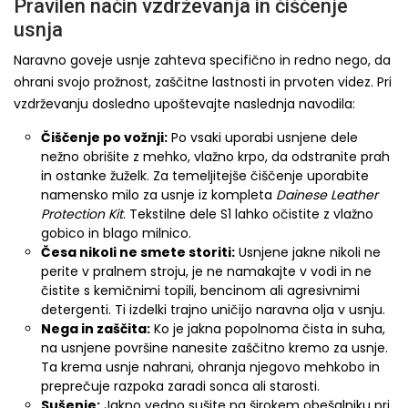
Pravilen način vzdrževanja in čiščenje
usnja
Naravno goveje usnje zahteva specifično in redno nego, da
ohrani svojo prožnost, zaščitne lastnosti in prvoten videz. Pri
vzdrževanju dosledno upoštevajte naslednja navodila:
Čiščenje po vožnji:
Po vsaki uporabi usnjene dele
nežno obrišite z mehko, vlažno krpo, da odstranite prah
in ostanke žuželk. Za temeljitejše čiščenje uporabite
namensko milo za usnje iz kompleta
Dainese Leather
Protection Kit
. Tekstilne dele S1 lahko očistite z vlažno
gobico in blago milnico.
Česa nikoli ne smete storiti:
Usnjene jakne nikoli ne
perite v pralnem stroju, je ne namakajte v vodi in ne
čistite s kemičnimi topili, bencinom ali agresivnimi
detergenti. Ti izdelki trajno uničijo naravna olja v usnju.
Nega in zaščita:
Ko je jakna popolnoma čista in suha,
na usnjene površine nanesite zaščitno kremo za usnje.
Ta krema usnje nahrani, ohranja njegovo mehkobo in
preprečuje razpoka zaradi sonca ali starosti.
Sušenje:
Jakno vedno sušite na širokem obešalniku pri