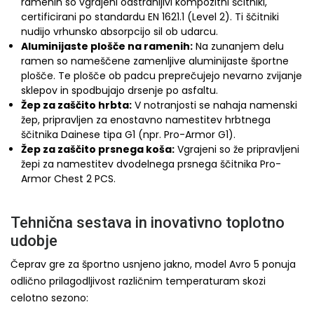
ramenih so vgrajeni odstranljivi kompozitni ščitniki,
certificirani po standardu EN 1621.1 (Level 2). Ti ščitniki
nudijo vrhunsko absorpcijo sil ob udarcu.
Aluminijaste plošče na ramenih:
Na zunanjem delu
ramen so nameščene zamenljive aluminijaste športne
plošče. Te plošče ob padcu preprečujejo nevarno zvijanje
sklepov in spodbujajo drsenje po asfaltu.
Žep za zaščito hrbta:
V notranjosti se nahaja namenski
žep, pripravljen za enostavno namestitev hrbtnega
ščitnika Dainese tipa G1 (npr. Pro-Armor G1).
Žep za zaščito prsnega koša:
Vgrajeni so že pripravljeni
žepi za namestitev dvodelnega prsnega ščitnika Pro-
Armor Chest 2 PCS.
Tehnična sestava in inovativno toplotno
udobje
Čeprav gre za športno usnjeno jakno, model Avro 5 ponuja
odlično prilagodljivost različnim temperaturam skozi
celotno sezono: