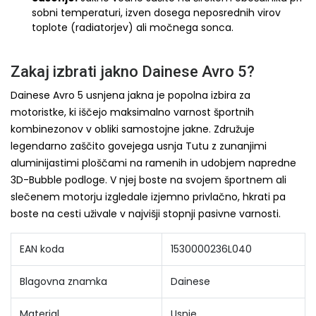
sobni temperaturi, izven dosega neposrednih virov
toplote (radiatorjev) ali močnega sonca.
Zakaj izbrati jakno Dainese Avro 5?
Dainese Avro 5 usnjena jakna je popolna izbira za
motoristke, ki iščejo maksimalno varnost športnih
kombinezonov v obliki samostojne jakne. Združuje
legendarno zaščito govejega usnja Tutu z zunanjimi
aluminijastimi ploščami na ramenih in udobjem napredne
3D-Bubble podloge. V njej boste na svojem športnem ali
slečenem motorju izgledale izjemno privlačno, hkrati pa
boste na cesti uživale v najvišji stopnji pasivne varnosti.
EAN koda
1530000236L040
Blagovna znamka
Dainese
Material
Usnje