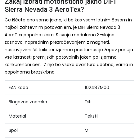
Zakaj izbrati motoristično jakno DIFI
Sierra Nevada 3 AeroTex?
Če iščete eno samo jakno, ki bo kos vsem letnim časom in
najbolj zahtevnim potovanjem, je DIFI Sierra Nevada 3
AeroTex popolna izbira. S svojo modularno 3-slojno
zasnovo, naprednim prezračevanjem z magneti,
nastavljivimi ščitniki ter izjemno prostornostjo žepov ponuja
vse lastnosti premijskih potovalnih jaken po izjemno
konkurenčni ceni. Z njo bo vsaka avantura udobna, varna in
popolnoma brezskrbna.
EAN koda
102487M00
Blagovna znamka
Difi
Material
Tekstil
Spol
M