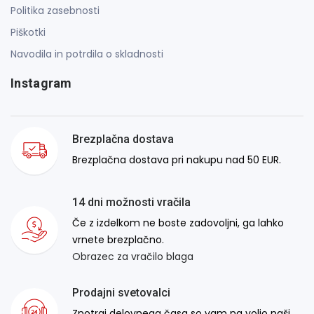
Politika zasebnosti
Piškotki
Navodila in potrdila o skladnosti
Instagram
Brezplačna dostava
Brezplačna dostava pri nakupu nad 50 EUR.
14 dni možnosti vračila
Če z izdelkom ne boste zadovoljni, ga lahko
vrnete brezplačno.
Obrazec za vračilo blaga
Prodajni svetovalci
Znotraj delovnega časa so vam na voljo naši