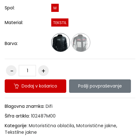
Spol:
M
Material:
TEKSTIL
Barva:
Dodaj v košarico
Pošlji povpraševanje
Blagovna znamka:
Difi
Šifra artikla:
102487M00
Kategorije:
Motoristična oblačila
,
Motoristične jakne
,
Tekstilne jakne