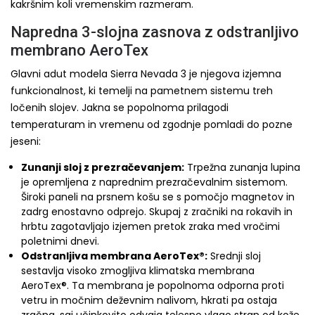
kakršnim koli vremenskim razmeram.
Napredna 3-slojna zasnova z odstranljivo
membrano AeroTex
Glavni adut modela Sierra Nevada 3 je njegova izjemna
funkcionalnost, ki temelji na pametnem sistemu treh
ločenih slojev. Jakna se popolnoma prilagodi
temperaturam in vremenu od zgodnje pomladi do pozne
jeseni:
Zunanji sloj z prezračevanjem:
Trpežna zunanja lupina
je opremljena z naprednim prezračevalnim sistemom.
Široki paneli na prsnem košu se s pomočjo magnetov in
zadrg enostavno odprejo. Skupaj z zračniki na rokavih in
hrbtu zagotavljajo izjemen pretok zraka med vročimi
poletnimi dnevi.
Odstranljiva membrana AeroTex®:
Srednji sloj
sestavlja visoko zmogljiva klimatska membrana
AeroTex®. Ta membrana je popolnoma odporna proti
vetru in močnim deževnim nalivom, hkrati pa ostaja