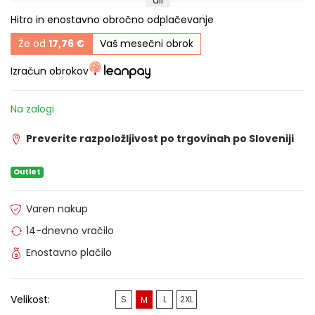
ali
Hitro in enostavno obročno odplačevanje
Že od
17,76 €
Vaš mesečni obrok
Izračun obrokov
Na zalogi
Preverite razpoložljivost po trgovinah po Sloveniji
Outlet
Varen nakup
14-dnevno vračilo
Enostavno plačilo
Velikost:
S
L
2XL
M