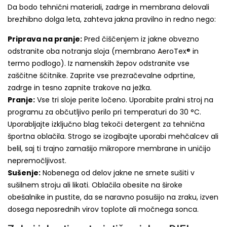
Da bodo tehnični materiali, zadrge in membrana delovali
brezhibno dolga leta, zahteva jakna pravilno in redno nego:
Priprava na pranje:
Pred čiščenjem iz jakne obvezno
odstranite oba notranja sloja (membrano AeroTex® in
termo podlogo). Iz namenskih žepov odstranite vse
zaščitne ščitnike. Zaprite vse prezračevalne odprtine,
zadrge in tesno zapnite trakove na ježka.
Pranje:
Vse tri sloje perite ločeno. Uporabite pralni stroj na
programu za občutljivo perilo pri temperaturi do 30 °C.
Uporabljajte izključno blag tekoči detergent za tehnična
športna oblačila. Strogo se izogibajte uporabi mehčalcev ali
belil, saj ti trajno zamašijo mikropore membrane in uničijo
nepremočljivost.
Sušenje:
Nobenega od delov jakne ne smete sušiti v
sušilnem stroju ali likati. Oblačila obesite na široke
obešalnike in pustite, da se naravno posušijo na zraku, izven
dosega neposrednih virov toplote ali močnega sonca.