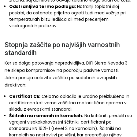
zračna, saj učinkovito odvaja telesno vlago stran od kože.
Odstranljiva termo podloga:
Notranji toplotni sloj
poskrbi, da ostanete prijetno ogreti tudi med vožnjo pri
temperaturah blizu ledišča ali med prečenjem
visokogorskih prelazov.
Stopnja zaščite po najvišjih varnostnih
standardih
Ker so dolga potovanja nepredvidljiva, DIFI Sierra Nevada 3
ne sklepa kompromisov na področju pasivne varnosti.
Jakna ponuja celovito zaščito po sodobnih evropskih
direktivah:
Certifikat CE:
Celotno oblačilo je uradno preizkušeno in
certificirano kot varna zaščitna motoristična oprema v
skladu z evropskimi standardi.
Ščitniki na ramenih in komolcih:
Na kritičnih predelih so
vgrajeni visokokakovostni ščitniki, certificirani po
standardu EN 1621-1 (Level 2 na komolcih). Ščitniki na
komolcih so nastavljivi po višini, kar preprečuje njihov