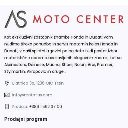
Kot ekskluzivni zastopnik znamke Honda in Ducati vam
nudimo široko ponudbo in servis motornih koles Honda in
Ducati, v naši spletni trgovini pa najdete tudi pester izbor
motoristične opreme uveljavljenih blagovnih znamk, kot so
Alpinestars, Dainese, Macna, Shoei, Nolan, Arai, Premier,
Stylmartin, Akrapovič in druge…
Blatnica 3a, 1236 OIC Trzin
info@moto-as.com
Prodaja:
+386 1 562 37 00
Prodajni program