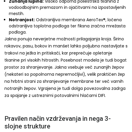
Zunanja lupina:
Visoko odporna poliestrska tkanina z
vodoodbojnim premazom in ojačitvami na izpostavljenih
mestih.
Notranjost:
Odstranljiva membrana AeroTex®, ločena
odstranljiva toplotna podloga ter fiksna zračna mrežasta
podloga.
Jakna ponuja neverjetne možnosti prilagajanja kroja. Širino
rokavov, pasu, bokov in manšet lahko poljubno nastavljate s
trakovi na ježka in pritiskači, kar preprečuje opletanje
tkanine pri visokih hitrostih. Posebnost modela je tudi bogat
prostor za shranjevanje. Jakna vsebuje več zunanjih žepov
(nekateri so popolnoma nepremočljivi), velik praktičen žep
na hrbtni strani za shranjevanje membrane ter več varnih
notranjih žepov. Vgrajena je tudi dolga povezovalna zadrga
za spajanje z ustreznimi potovalnimi hlačami DIFI.
Pravilen način vzdrževanja in nega 3-
slojne strukture