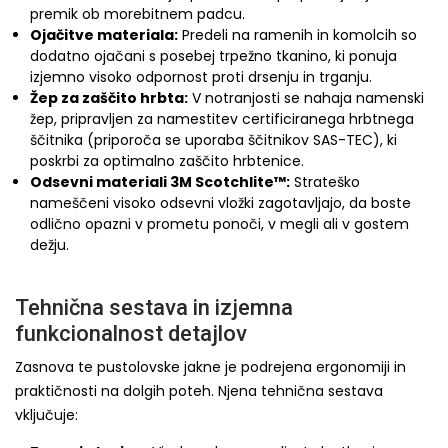
premik ob morebitnem padcu.
Ojačitve materiala:
Predeli na ramenih in komolcih so
dodatno ojačani s posebej trpežno tkanino, ki ponuja
izjemno visoko odpornost proti drsenju in trganju.
Žep za zaščito hrbta:
V notranjosti se nahaja namenski
žep, pripravljen za namestitev certificiranega hrbtnega
ščitnika (priporoča se uporaba ščitnikov SAS-TEC), ki
poskrbi za optimalno zaščito hrbtenice.
Odsevni materiali 3M Scotchlite™:
Strateško
nameščeni visoko odsevni vložki zagotavljajo, da boste
odlično opazni v prometu ponoči, v megli ali v gostem
dežju.
Tehnična sestava in izjemna
funkcionalnost detajlov
Zasnova te pustolovske jakne je podrejena ergonomiji in
praktičnosti na dolgih poteh. Njena tehnična sestava
vključuje: