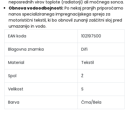
neposrednih virov toplote (radiatorji) ali močnega sonca.
Obnova vodoodbojnosti:
Po nekaj pranjih priporočamo
nanos specializiranega impregnacijskega spreja za
motoristični tekstil, ki bo obnovil zunanji zaščitni sloj pred
umazanijo in vodo.
EAN koda
102197S00
Blagovna znamka
Difi
Material
Tekstil
Spol
Ž
Velikost
S
Barva
Črna/Bela