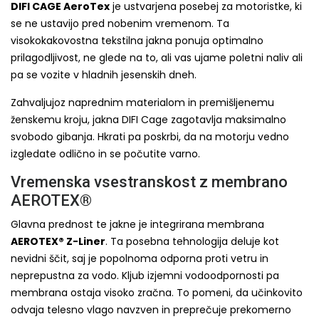
DIFI CAGE AeroTex
je ustvarjena posebej za motoristke, ki
se ne ustavijo pred nobenim vremenom. Ta
visokokakovostna tekstilna jakna ponuja optimalno
prilagodljivost, ne glede na to, ali vas ujame poletni naliv ali
pa se vozite v hladnih jesenskih dneh.
Zahvaljujoz naprednim materialom in premišljenemu
ženskemu kroju, jakna DIFI Cage zagotavlja maksimalno
svobodo gibanja. Hkrati pa poskrbi, da na motorju vedno
izgledate odlično in se počutite varno.
Vremenska vsestranskost z membrano
AEROTEX®
Glavna prednost te jakne je integrirana membrana
AEROTEX® Z-Liner
. Ta posebna tehnologija deluje kot
nevidni ščit, saj je popolnoma odporna proti vetru in
neprepustna za vodo. Kljub izjemni vodoodpornosti pa
membrana ostaja visoko zračna. To pomeni, da učinkovito
odvaja telesno vlago navzven in preprečuje prekomerno