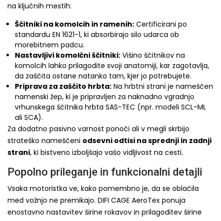
na ključnih mestih:
Ščitniki na komolcih in ramenih:
Certificirani po
standardu EN 1621-1, ki absorbirajo silo udarca ob
morebitnem padcu.
Nastavljivi komolčni ščitniki:
Višino ščitnikov na
komolcih lahko prilagodite svoji anatomiji, kar zagotavlja,
da zaščita ostane natanko tam, kjer jo potrebujete.
Priprava za zaščito hrbta:
Na hrbtni strani je nameščen
namenski žep, ki je pripravljen za naknadno vgradnjo
vrhunskega ščitnika hrbta SAS-TEC (npr. modeli SCL-ML
ali SCA).
Za dodatno pasivno varnost ponoči ali v megli skrbijo
strateško nameščeni
odsevni odtisi na sprednji in zadnji
strani
, ki bistveno izboljšajo vašo vidljivost na cesti.
Popolno prileganje in funkcionalni detajli
Vsaka motoristka ve, kako pomembno je, da se oblačila
med vožnjo ne premikajo. DIFI CAGE AeroTex ponuja
enostavno nastavitev širine rokavov in prilagoditev širine