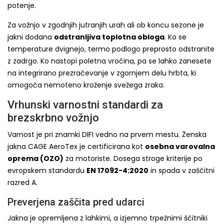
potenje.
Za vožnjo v zgodnjih jutranjih urah ali ob koncu sezone je
jakni dodana
odstranljiva toplotna obloga
. Ko se
temperature dvignejo, termo podlogo preprosto odstranite
z zadrgo. Ko nastopi poletna vročina, pa se lahko zanesete
na integrirano prezračevanje v zgornjem delu hrbta, ki
omogoča nemoteno kroženje svežega zraka.
Vrhunski varnostni standardi za
brezskrbno vožnjo
Varnost je pri znamki DIFI vedno na prvem mestu. Ženska
jakna CAGE AeroTex je certificirana kot
osebna varovalna
oprema (OZO)
za motoriste. Dosega stroge kriterije po
evropskem standardu
EN 17092-4:2020
in spada v zaščitni
razred A.
Preverjena zaščita pred udarci
Jakna je opremljena z lahkimi, a izjemno trpežnimi ščitniki