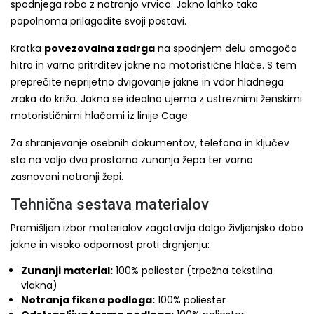
spodnjega roba z notranjo vrvico. Jakno lahko tako
popolnoma prilagodite svoji postavi.
Kratka
povezovalna zadrga
na spodnjem delu omogoča
hitro in varno pritrditev jakne na motoristične hlače. S tem
preprečite neprijetno dvigovanje jakne in vdor hladnega
zraka do križa. Jakna se idealno ujema z ustreznimi ženskimi
motorističnimi hlačami iz linije Cage.
Za shranjevanje osebnih dokumentov, telefona in ključev
sta na voljo dva prostorna zunanja žepa ter varno
zasnovani notranji žepi.
Tehnična sestava materialov
Premišljen izbor materialov zagotavlja dolgo življenjsko dobo
jakne in visoko odpornost proti drgnjenju:
Zunanji material:
100% poliester (trpežna tekstilna
vlakna)
Notranja fiksna podloga:
100% poliester