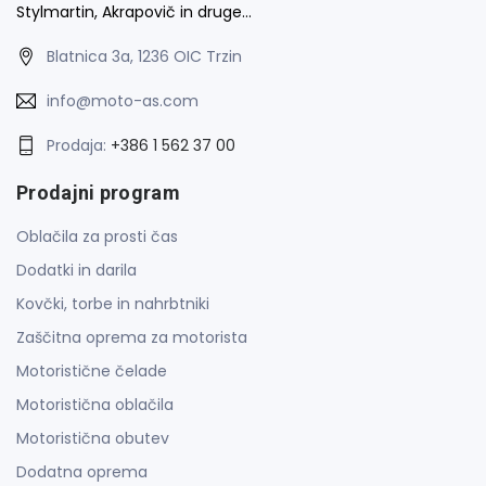
Stylmartin, Akrapovič in druge…
Blatnica 3a, 1236 OIC Trzin
info@moto-as.com
Prodaja:
+386 1 562 37 00
Prodajni program
Oblačila za prosti čas
Dodatki in darila
Kovčki, torbe in nahrbtniki
Zaščitna oprema za motorista
Motoristične čelade
Motoristična oblačila
Motoristična obutev
Dodatna oprema