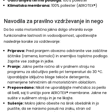
Odstranljiva termo podloga:
100% poliester
Klimatska membrana:
100% poliester (AEROTEX®)
Navodila za pravilno vzdrževanje in nego
Da bo vaša motoristična jakna dolgo ohranila svoje
funkcionalne lastnosti in vodoodpornost, upoštevajte
naslednje korake za vzdrževanje:
Priprava:
Pred pranjem obvezno odstranite vse zaščitne
ščitnike (ramena, komolci) in snemljivo toplotno podlogo.
Zaprite vse zadrge in ježke.
Pranje:
Jakno perite ročno ali v pralnem stroju na
programu za občutljivo perilo pri temperaturi do 30 °C.
Uporabljajte izključno blage tekoče detergente,
namenjene tehničnim ali motorističnim oblačilom.
Prepovedano:
Nikoli ne uporabljajte mehčalca za perilo
ali belil, saj ti uničijo pore AEROTEX® membrane. Jakne ne
sušite v sušilnem stroju in je ne likajte.
Sušenje:
Mokro jakno obesite na širok obešalnik in jo
pustite, da se naravno posuši na zraku, stran od