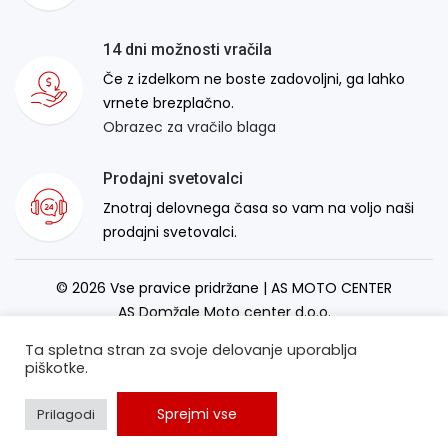
14 dni možnosti vračila
Če z izdelkom ne boste zadovoljni, ga lahko
vrnete brezplačno.
Obrazec za vračilo blaga
Prodajni svetovalci
Znotraj delovnega časa so vam na voljo naši
prodajni svetovalci.
© 2026 Vse pravice pridržane | AS MOTO CENTER
AS Domžale Moto center d.o.o.
Izdelava spletne strani:
RSMT
Ta spletna stran za svoje delovanje uporablja
piškotke.
Sprejmi vse
Prilagodi