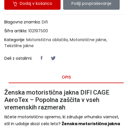
Dodaj v košarico
Pošlji povpraševanje
Blagovna znamka:
Difi
Šifra artikla:
102197S00
Kategorije:
Motoristična oblačila
,
Motoristične jakne
,
Tekstilne jakne
Deli z ostalimi:
OPIS
Ženska motoristična jakna DIFI CAGE
AeroTex – Popolna zaščita v vseh
vremenskih razmerah
Iščete motoristično opremo, ki združuje vrhunsko varnost,
stil in udobje skozi celo leto?
Ženska motoristična jakna