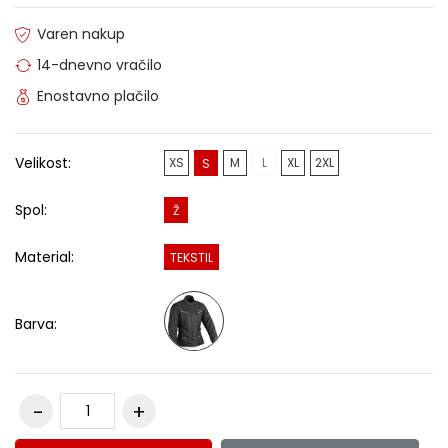
Varen nakup
14-dnevno vračilo
Enostavno plačilo
Velikost:
XS
M
L
XL
2XL
S
Spol:
Ž
Material:
TEKSTIL
Barva: