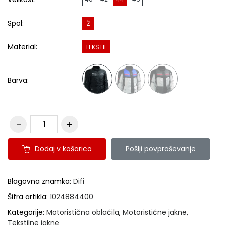
Spol:
Ž
Material:
TEKSTIL
Barva:
Dodaj v košarico
Pošlji povpraševanje
Blagovna znamka:
Difi
Šifra artikla:
1024884400
Kategorije:
Motoristična oblačila
,
Motoristične jakne
,
Tekstilne jakne