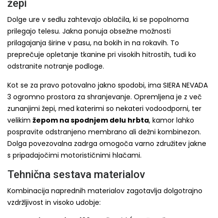
žepi
Dolge ure v sedlu zahtevajo oblačila, ki se popolnoma
prilegajo telesu. Jakna ponuja obsežne možnosti
prilagajanja širine v pasu, na bokih in na rokavih. To
preprečuje opletanje tkanine pri visokih hitrostih, tudi ko
odstranite notranje podloge.
Kot se za pravo potovalno jakno spodobi, ima SIERA NEVADA
3 ogromno prostora za shranjevanje. Opremljena je z več
zunanjimi žepi, med katerimi so nekateri vodoodporni, ter
velikim
žepom na spodnjem delu hrbta
, kamor lahko
pospravite odstranjeno membrano ali dežni kombinezon.
Dolga povezovalna zadrga omogoča varno združitev jakne
s pripadajočimi motorističnimi hlačami.
Tehnična sestava materialov
Kombinacija naprednih materialov zagotavlja dolgotrajno
vzdržljivost in visoko udobje: