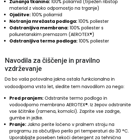
Zunanja tkanina:
100% poliamid (trpežen ribstop
material z visoko odpornostjo na trganje)
Ojačitve:
100% poliamid
Notranja mrežasta podloga:
100% poliester
Odstranljiva membrana:
100% poliester s
poliuretanskim premazom (AEROTEX®)
Odstranljiva termo podloga:
100% poliester
Navodila za čiščenje in pravilno
vzdrževanje
Da bo vaša potovalna jakna ostala funkcionalna in
vodoodporna vrsto let, sledite tem navodilom za nego:
Pred pranjem:
Odstranite termo podlogo in
vodoodporno membrano AEROTEX®. Iz žepov odstranite
vse ščitnike (ramena, komolci). Zaprite vse zadrge,
gumbe in ježke.
Pranje:
Jakno perite ločeno v pralnem stroju na
programu za občutljivo perilo pri temperaturi do 30 °C.
Uporabljajte poseben tekoči detergent za tehnična