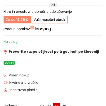
ali
Hitro in enostavno obročno odplačevanje
Že od
17,76 €
Vaš mesečni obrok
Izračun obrokov
Na zalogi
Preverite razpoložljivost po trgovinah po Sloveniji
Outlet
Varen nakup
14-dnevno vračilo
Enostavno plačilo
Velikost:
40
42
46
44