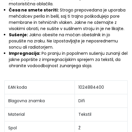
motoristična oblačila.
Česa ne smete storiti:
Strogo prepovedana je uporaba
mehčalcev perila in belil, saj ti trajno poškodujejo pore
membrane in tehničnih vlaken. Jakne ne ožemajte z
visokimi obrati, ne sušite v sušilnem stroju in je ne likajte.
Sušenje:
Jakno obesite na močan obešalnik in jo
posušite na zraku. Ne izpostavljajte je neposrednemu
soncu ali radiatorjem.
Impregnacija:
Po pranju in popolnem sušenju zunanji del
jakne popršite z impregnacijskim sprejem za tekstil, da
ohranite vodoodbojnost zunanjega sloja.
EAN koda
1024884400
Blagovna znamka
Difi
Material
Tekstil
Spol
Ž