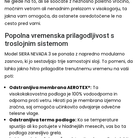
Ne glede na to, ali se soočate z neznosno poletno vročino,
močnim vetrom ali nenadnim prelazom v visokogorju, ta
jakna vam omogoča, da ostanete osredotočene le na
cesto pred vami.
Popolna vremenska prilagodljivost s
troslojnim sistemom
Model SIERA NEVADA 3 se ponaša z napredno modularno
zasnovo, ki jo sestavljajo trije samostojni sloji. To pomeni, da
lahko jakno hitro prilagodite trenutnemu vremenu na vaši
poti:
Odstranljiva membrana AEROTEX®:
Ta
visokokakovostna podloga je 100% vodoodporna in
odporna proti vetru. Hkrati pa je membrana izjemno
zračna, saj omogoča učinkovito odvajanje odvečne
telesne vlage.
Odstranljiva termo podlogo:
Ko se temperature
spustijo ali ko potujete v hladnejših mesecih, vas bo ta
podloga zanesljivo grela.