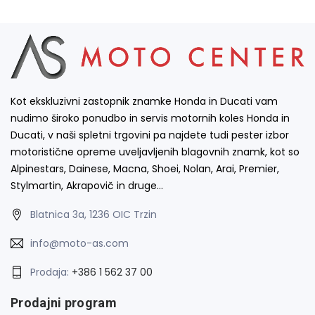
Kot ekskluzivni zastopnik znamke Honda in Ducati vam
nudimo široko ponudbo in servis motornih koles Honda in
Ducati, v naši spletni trgovini pa najdete tudi pester izbor
motoristične opreme uveljavljenih blagovnih znamk, kot so
Alpinestars, Dainese, Macna, Shoei, Nolan, Arai, Premier,
Stylmartin, Akrapovič in druge…
Blatnica 3a, 1236 OIC Trzin
info@moto-as.com
Prodaja:
+386 1 562 37 00
Prodajni program