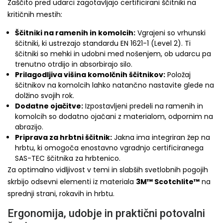
Zaščito pred udarci zagotavljajo certificirani ščitniki na
kritičnih mestih:
Ščitniki na ramenih in komolcih:
Vgrajeni so vrhunski
ščitniki, ki ustrezajo standardu EN 1621-1 (Level 2). Ti
ščitniki so mehki in udobni med nošenjem, ob udarcu pa
trenutno otrdijo in absorbirajo silo.
Prilagodljiva višina komolčnih ščitnikov:
Položaj
ščitnikov na komolcih lahko natančno nastavite glede na
dolžino svojih rok.
Dodatne ojačitve:
Izpostavljeni predeli na ramenih in
komolcih so dodatno ojačani z materialom, odpornim na
abrazijo.
Priprava za hrbtni ščitnik:
Jakna ima integriran žep na
hrbtu, ki omogoča enostavno vgradnjo certificiranega
SAS-TEC ščitnika za hrbtenico.
Za optimalno vidljivost v temi in slabših svetlobnih pogojih
skrbijo odsevni elementi iz materiala
3M™ Scotchlite™
na
sprednji strani, rokavih in hrbtu.
Ergonomija, udobje in praktični potovalni