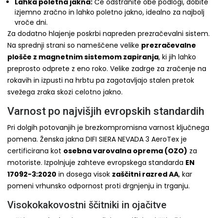
Lahka poletna jakna:
Če odstranite obe podlogi, dobite
izjemno zračno in lahko poletno jakno, idealno za najbolj
vroče dni.
Za dodatno hlajenje poskrbi napreden prezračevalni sistem.
Na sprednji strani so nameščene velike
prezračevalne
plošče z magnetnim sistemom zapiranja
, ki jih lahko
preprosto odprete z eno roko. Velike zadrge za zračenje na
rokavih in izpusti na hrbtu pa zagotavljajo stalen pretok
svežega zraka skozi celotno jakno.
Varnost po najvišjih evropskih standardih
Pri dolgih potovanjih je brezkompromisna varnost ključnega
pomena. Ženska jakna DIFI SIERA NEVADA 3 AeroTex je
certificirana kot
osebna varovalna oprema (OZO)
za
motoriste. Izpolnjuje zahteve evropskega standarda
EN
17092-3:2020
in dosega visok
zaščitni razred AA
, kar
pomeni vrhunsko odpornost proti drgnjenju in trganju.
Visokokakovostni ščitniki in ojačitve