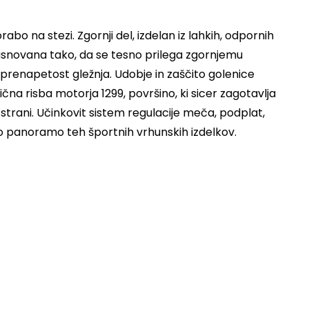
bo na stezi. Zgornji del, izdelan iz lahkih, odpornih
zasnovana tako, da se tesno prilega zgornjemu
 prenapetost gležnja. Udobje in zaščito golenice
čna risba motorja 1299, površino, ki sicer zagotavlja
 strani. Učinkovit sistem regulacije meča, podplat,
jejo panoramo teh športnih vrhunskih izdelkov.