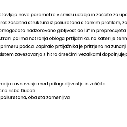
stavljajo nove parametre v smislu udobja in zaščite za upora
ol: zaščitna struktura iz poliuretana s tankim profilom, 
i omogočata nadzorovano gibljivost do 13° in preprečujeta
rani pa ima notranja obloga prtljažnika, na kateri je tehni
primeru padca. Zapiralo prtljažnika je pritrjeno na zunanji
anji sistem zavezovanja s hitro drsečimi vezalkami dopolnju
cijo ravnovesja med prilagodljivostjo in zaščito
čno risbo Ducati
z poliuretana, oba sta zamenljiva