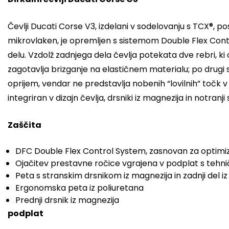
Čevlji Ducati Corse V3, izdelani v sodelovanju s TCX®, po
mikrovlaken, je opremljen s sistemom Double Flex Contr
delu. Vzdolž zadnjega dela čevlja potekata dve rebri, k
zagotavlja brizganje na elastičnem materialu; po drugi st
oprijem, vendar ne predstavlja nobenih “lovilnih” točk v 
integriran v dizajn čevlja, drsniki iz magnezija in notr
Zaščita
DFC Double Flex Control System, zasnovan za optimiza
Ojačitev prestavne ročice vgrajena v podplat s tehni
Peta s stranskim drsnikom iz magnezija in zadnji del i
Ergonomska peta iz poliuretana
Prednji drsnik iz magnezija
podplat