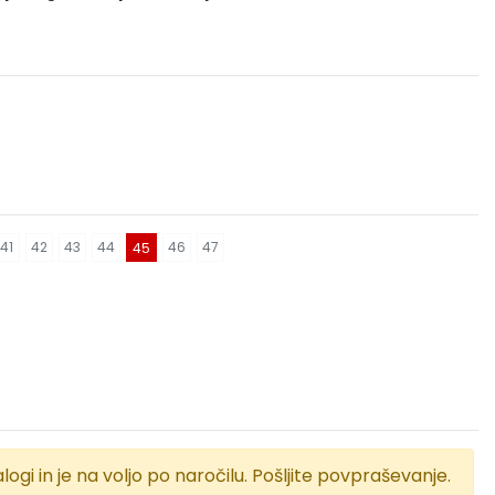
41
42
43
44
46
47
45
logi in je na voljo po naročilu. Pošljite povpraševanje.