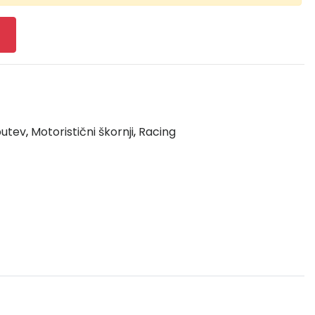
butev
,
Motoristični škornji
,
Racing