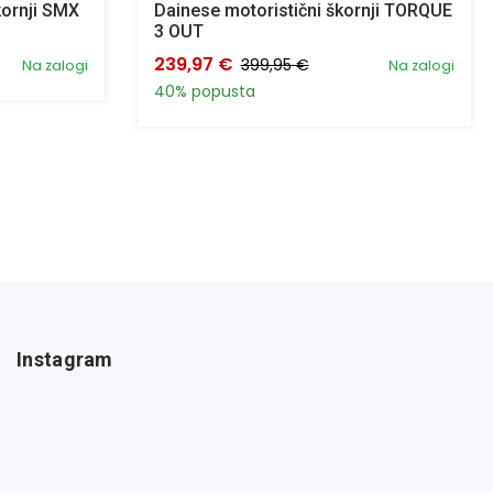
kornji SMX
Dainese motoristični škornji TORQUE
3 OUT
239,97 €
399,95 €
Na zalogi
Na zalogi
40% popusta
Instagram