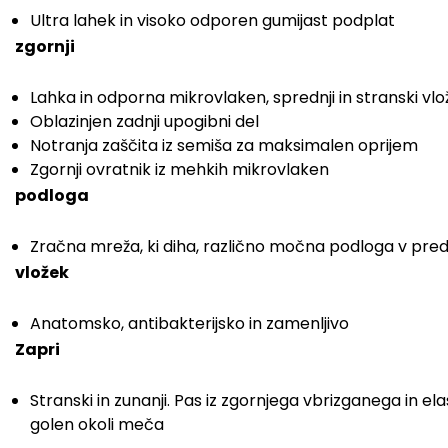
Ultra lahek in visoko odporen gumijast podplat
zgornji
Lahka in odporna mikrovlaken, sprednji in stranski vlož
Oblazinjen zadnji upogibni del
Notranja zaščita iz semiša za maksimalen oprijem
Zgornji ovratnik iz mehkih mikrovlaken
podloga
Zračna mreža, ki diha, različno močna podloga v pred
vložek
Anatomsko, antibakterijsko in zamenljivo
Zapri
Stranski in zunanji. Pas iz zgornjega vbrizganega in 
golen okoli meča