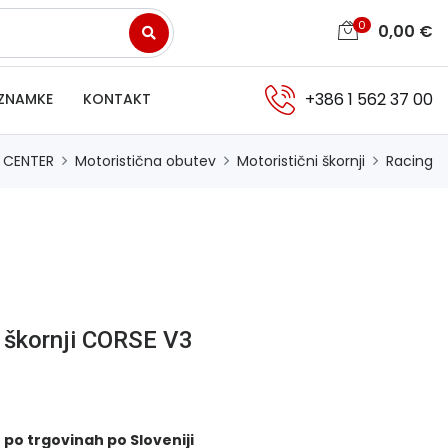
0
0,00
€
+386 1 562 37 00
ZNAMKE
KONTAKT
 CENTER
Motoristična obutev
Motoristični škornji
Racing
i škornji CORSE V3
 po trgovinah po Sloveniji