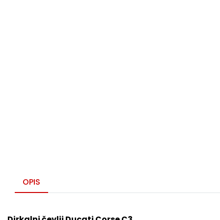
OPIS
Dirkalni čevlji Ducati Corse C3