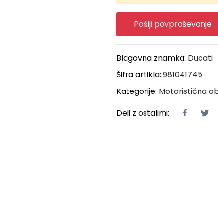
Pošlji povpraševanje
Blagovna znamka:
Ducati
Šifra artikla:
981041745
Kategorije:
Motoristična o
Deli z ostalimi: