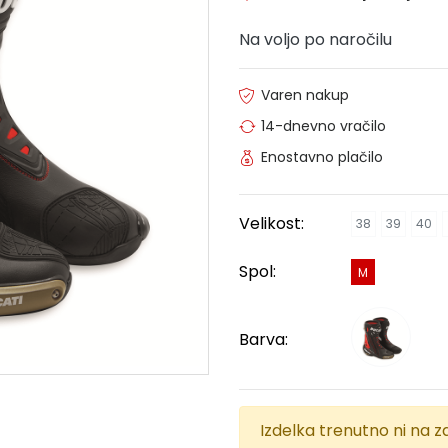
Na voljo po naročilu
Varen nakup
14-dnevno vračilo
Enostavno plačilo
Velikost:
38
39
40
Spol:
M
Barva:
Izdelka trenutno ni na za