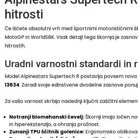
hitrosti
Če iščete absolutni vrh med športnimi motorističnimi šk
MotoGP in WorldSBK. Vsak detajl tega škornja je zasnov
hitrostih.
Uradni varnostni standardi in 
Model Alpinestars Supertech R postavlja povsem nova me
13634
. Zaradi svoje edinstvene dvodelne zasnove ponuj
Za vašo varnost skrbijo naslednji ključni zaščitni element
Notranji biomehanski čevelj:
Škornji imajo ločen not
in hiperekstenzijo, a ohranja prožnost.
Zunanji TPU ščitnik golenice:
Ergonomsko oblikovan š