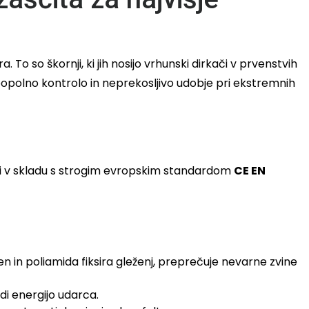
a. To so škornji, ki jih nosijo vrhunski dirkači v prvenstvih
opolno kontrolo in neprekosljivo udobje pri ekstremnih
ani v skladu s strogim evropskim standardom
CE EN
en in poliamida fiksira gleženj, preprečuje nevarne zvine
di energijo udarca.