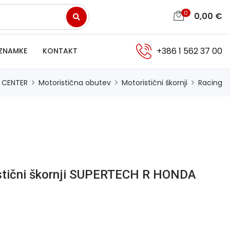
0
0,00
€
+386 1 562 37 00
ZNAMKE
KONTAKT
 CENTER
Motoristična obutev
Motoristični škornji
Racing
istični škornji SUPERTECH R HONDA