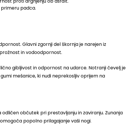
ost proti drgnjenju ob asfalt.
 primeru padca.
odpornost. Glavni zgornji del škornja je narejen iz
jo prožnost in vodoodpornost.
ično gibljivost in odpornost na udarce. Notranji čevelj je
 gumi mešanice, ki nudi neprekosljiv oprijem na
dličen občutek pri prestavljanju in zaviranju. Zunanja
o omogoča popolno prilagajanje vaši nogi.