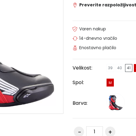
Preverite razpoložljivost
Varen nakup
14-dnevno vračilo
Enostavno plačilo
Velikost:
39
40
41
Spol:
M
Barva: