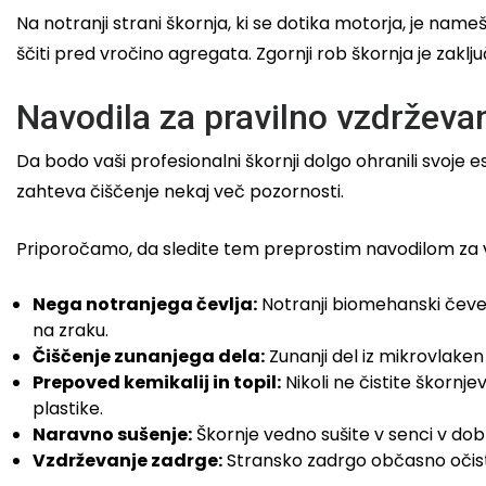
Na notranji strani škornja, ki se dotika motorja, je n
ščiti pred vročino agregata. Zgornji rob škornja je zakl
Navodila za pravilno vzdrževa
Da bodo vaši profesionalni škornji dolgo ohranili svoje 
zahteva čiščenje nekaj več pozornosti.
Priporočamo, da sledite tem preprostim navodilom za 
Nega notranjega čevlja:
Notranji biomehanski čevel
na zraku.
Čiščenje zunanjega dela:
Zunanji del iz mikrovlaken 
Prepoved kemikalij in topil:
Nikoli ne čistite škornje
plastike.
Naravno sušenje:
Škornje vedno sušite v senci v dobr
Vzdrževanje zadrge:
Stransko zadrgo občasno očistit