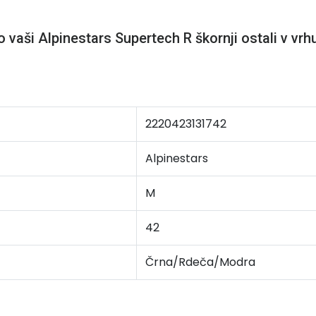
vaši Alpinestars Supertech R škornji ostali v vrh
2220423131742
Alpinestars
M
42
Črna/Rdeča/Modra