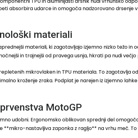
mponentni TPU in aluminijasti drsnik nudi vrhunsko odporn
peti absorbira udarce in omogoča nadzorovano drsenje v
nološki materiali
naprednejši materiali, ki zagotavljajo izjemno nizko težo in 
 močnejši in trajnejši od pravega usnja, hkrati pa nudi več
repletenih mikrovlaken in TPU materiala. To zagotavlja odl
imalno kroženje zraka. Podplat je narejen iz izjemno lahke
i prvenstva MotoGP
jemno udobni. Ergonomsko oblikovan sprednji del omogoča o
uje **mikro-nastavljiva zaponka z ragljo** na vrhu meč. T