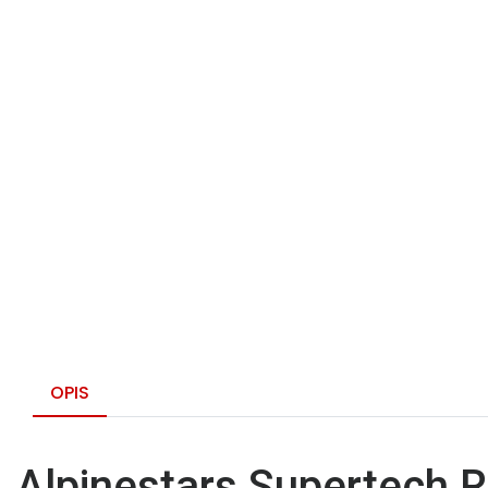
OPIS
Alpinestars Supertech R: