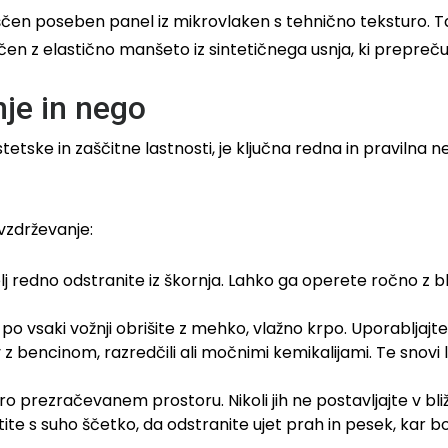
ameščen poseben panel iz mikrovlaken s tehnično teksturo.
jučen z elastično manšeto iz sintetičnega usnja, ki prepreč
nje in nego
estetske in zaščitne lastnosti, je ključna redna in praviln
vzdrževanje:
j redno odstranite iz škornja. Lahko ga operete ročno z 
po vsaki vožnji obrišite z mehko, vlažno krpo. Uporabljajte 
v z bencinom, razredčili ali močnimi kemikalijami. Te snovi 
o prezračevanem prostoru. Nikoli jih ne postavljajte v bliž
e s suho ščetko, da odstranite ujet prah in pesek, kar bo 