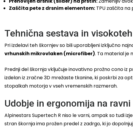
Prenovljen drsnik (slider) na prstih:
Zamenljiv dvoko
Zaščita pete z drsnim elementom:
TPU zaščita na 
Tehnična sestava in visokoteh
Pri izdelavi teh škornjev so bili uporabljeni izključno naj
vrhunskih mikrovlaken (microfiber)
. Ta material je
Prednji del škornja vključuje inovativno prožno cono iz p
izdelan iz zračne 3D mrežaste tkanine, ki poskrbi za opt
stopalkah motorja v vseh vremenskih razmerah.
Udobje in ergonomija na ravn
Alpinestars Supertech R niso le varni, ampak so tudi iz
stran škornja ima prožen predel z zadrgo, ki jo dopolnj