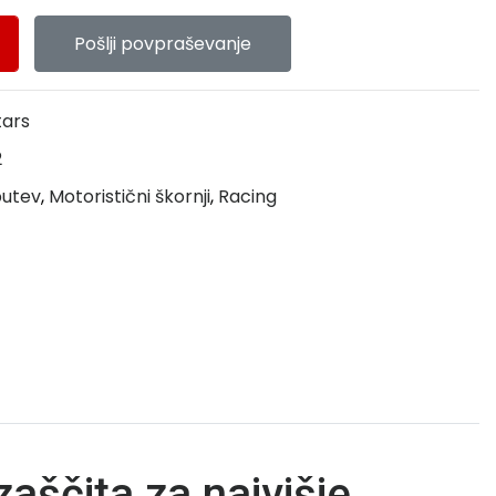
Pošlji povpraševanje
tars
2
butev
,
Motoristični škornji
,
Racing
aščita za najvišje