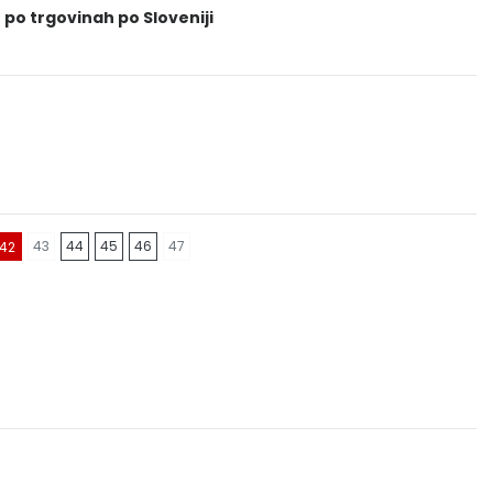
 po trgovinah po Sloveniji
43
44
45
46
47
42