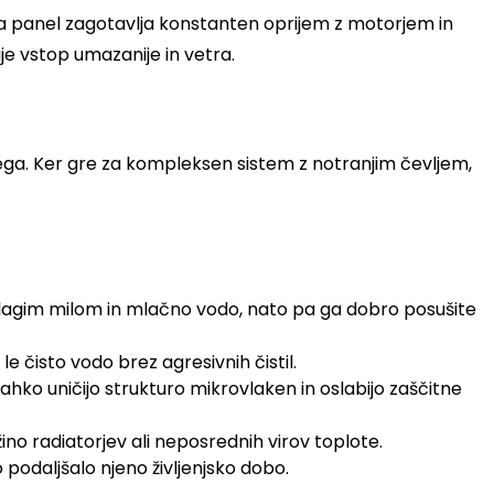
 Ta panel zagotavlja konstanten oprijem z motorjem in
uje vstop umazanije in vetra.
a nega. Ker gre za kompleksen sistem z notranjim čevljem,
blagim milom in mlačno vodo, nato pa ga dobro posušite
le čisto vodo brez agresivnih čistil.
lahko uničijo strukturo mikrovlaken in oslabijo zaščitne
ino radiatorjev ali neposrednih virov toplote.
podaljšalo njeno življenjsko dobo.