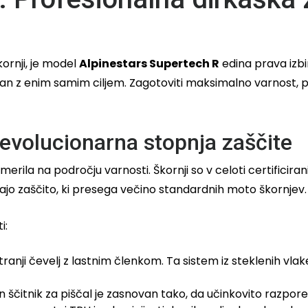
ornji, je model
Alpinestars Supertech R
edina prava izbir
an z enim samim ciljem. Zagotoviti maksimalno varnost, p
revolucionarna stopnja zaščite
rila na področju varnosti. Škornji so v celoti certificir
ajo zaščito, ki presega večino standardnih moto škornjev.
i:
ranji čevelj z lastnim členkom. Ta sistem iz steklenih vlak
čitnik za piščal je zasnovan tako, da učinkovito razpore