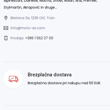
Alpinestars, Dainese, Macna, Shoei, Nolan, Arai, Premier,
Stylmartin, Akrapovič in druge…
Blatnica 3a, 1236 OIC Trzin
info@moto-as.com
Prodaja:
+386 1 562 37 00
Brezplačna dostava
Brezplačna dostava pri nakupu nad 50 EUR.