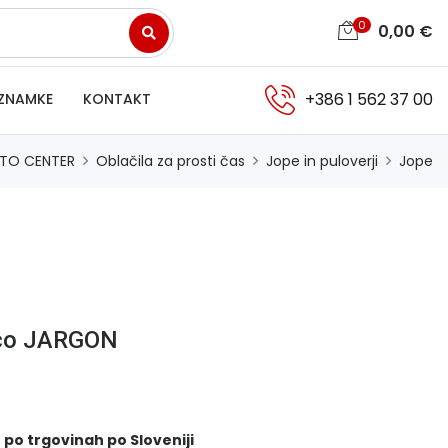
0
0,00
€
+386 1 562 37 00
ZNAMKE
KONTAKT
TO CENTER
Oblačila za prosti čas
Jope in puloverji
Jope
uco JARGON
 po trgovinah po Sloveniji