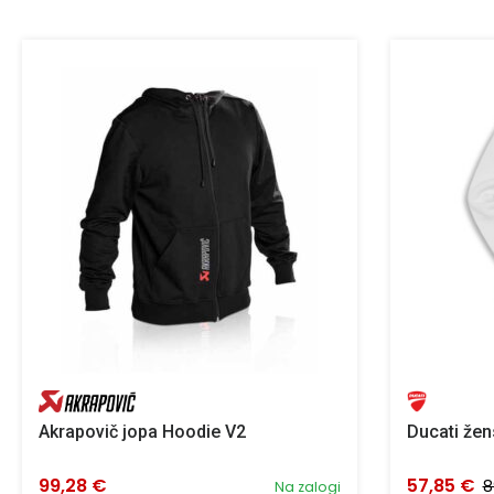
Akrapovič jopa Hoodie V2
Ducati žen
99,28 €
57,85 €
8
Na zalogi