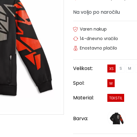
Na voljo po naročilu
Varen nakup
14-dnevno vračilo
Enostavno plačilo
Velikost:
S
M
XS
Spol:
M
Material:
TEKSTIL
Barva: