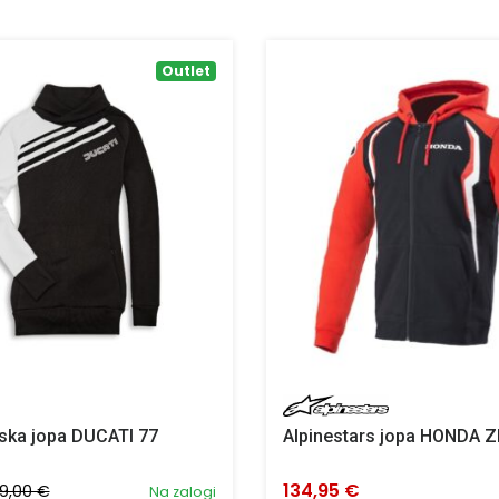
Outlet
ska jopa DUCATI 77
Alpinestars jopa HONDA Z
134,95 €
9,00 €
Na zalogi