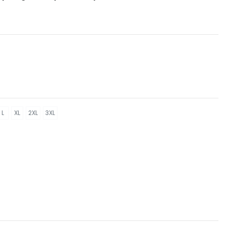
L
XL
2XL
3XL