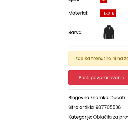
Material:
TEKSTIL
Barva:
Izdelka trenutno ni na za
Pošlji povpraševanje
Blagovna znamka:
Ducati
Šifra artikla:
987705538
Kategorije:
Oblačila za pro