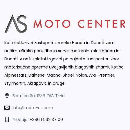
Kot ekskluzivni zastopnik znamke Honda in Ducati vam
nudimo široko ponudbo in servis motornih koles Honda in
Ducati, v naši spletni trgovini pa najdete tudi pester izbor
motoristične opreme uveljavljenih blagovnih znamk, kot so
Alpinestars, Dainese, Macna, Shoei, Nolan, Arai, Premier,
Stylmartin, Akrapovič in druge…
Blatnica 3a, 1236 OIC Trzin
info@moto-as.com
Prodaja:
+386 1 562 37 00