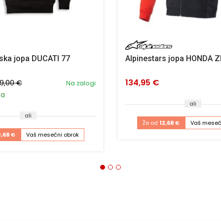
ska jopa DUCATI 77
Alpinestars jopa HONDA Z
134,95 €
9,00 €
Na zalogi
ta
ali
ali
Že od
12,68 €
Vaš meseč
0,68 €
Vaš mesečni obrok