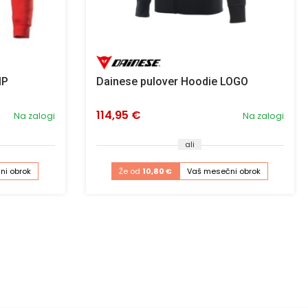
IP
Dainese pulover Hoodie LOGO
114,95 €
Na zalogi
Na zalogi
ali
ni obrok
Že od
10,80 €
Vaš mesečni obrok