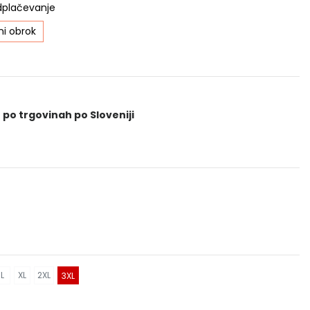
dplačevanje
i obrok
 po trgovinah po Sloveniji
L
XL
2XL
3XL