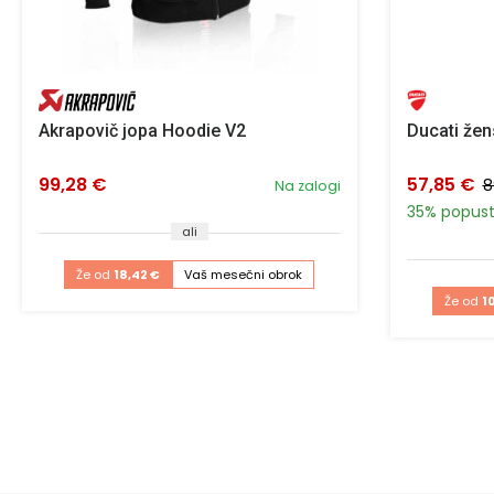
Akrapovič jopa Hoodie V2
Ducati žen
99,28 €
57,85 €
8
Na zalogi
35% popus
ali
Že od
18,42 €
Vaš mesečni obrok
Že od
1