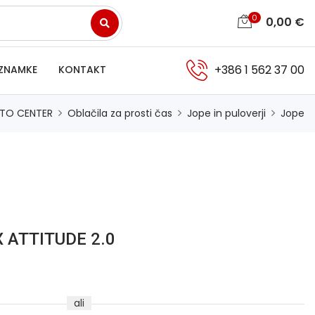
0
0,00
€
+386 1 562 37 00
ZNAMKE
KONTAKT
TO CENTER
Oblačila za prosti čas
Jope in puloverji
Jope
X ATTITUDE 2.0
ali