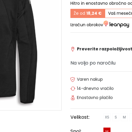
Hitro in enostavno obročno o
Že od
18,24 €
Vaš mesečn
Izračun obrokov
Preverite razpoložljivost
Na voljo po naročilu
Varen nakup
14-dnevno vračilo
Enostavno plačilo
Velikost:
XS
S
M
Spol:
M