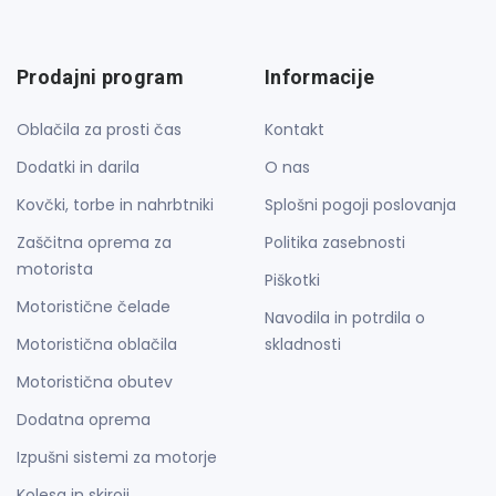
Prodajni program
Informacije
Oblačila za prosti čas
Kontakt
Dodatki in darila
O nas
Kovčki, torbe in nahrbtniki
Splošni pogoji poslovanja
Zaščitna oprema za
Politika zasebnosti
motorista
Piškotki
Motoristične čelade
Navodila in potrdila o
Motoristična oblačila
skladnosti
Motoristična obutev
Dodatna oprema
Izpušni sistemi za motorje
Kolesa in skiroji