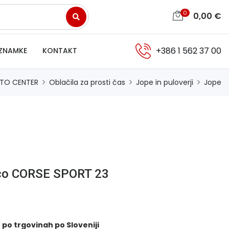
0
0,00
€
+386 1 562 37 00
ZNAMKE
KONTAKT
TO CENTER
Oblačila za prosti čas
Jope in puloverji
Jope
uco CORSE SPORT 23
 po trgovinah po Sloveniji