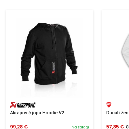
Akrapovič jopa Hoodie V2
Ducati žen
99,28 €
57,85 €
8
Na zalogi