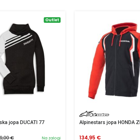
Outlet
ska jopa DUCATI 77
Alpinestars jopa HONDA Z
134,95 €
9,00 €
Na zalogi