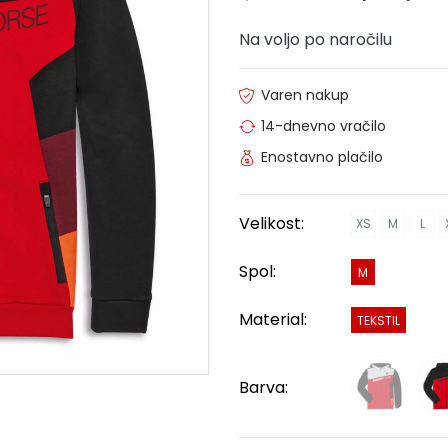
Na voljo po naročilu
Varen nakup
14-dnevno vračilo
Enostavno plačilo
Velikost:
XS
M
L
Spol:
M
Material:
TEKSTIL
Barva: