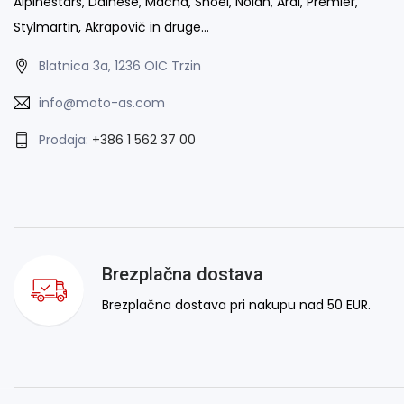
Alpinestars, Dainese, Macna, Shoei, Nolan, Arai, Premier,
Stylmartin, Akrapovič in druge…
Blatnica 3a, 1236 OIC Trzin
info@moto-as.com
Prodaja:
+386 1 562 37 00
Brezplačna dostava
Brezplačna dostava pri nakupu nad 50 EUR.