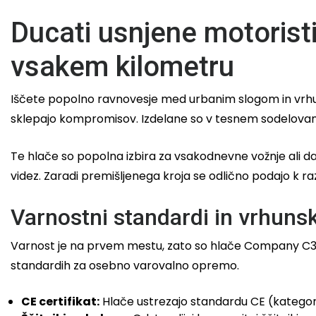
Ducati usnjene motorist
vsakem kilometru
Iščete popolno ravnovesje med urbanim slogom in vrh
sklepajo kompromisov. Izdelane so v tesnem sodelovan
Te hlače so popolna izbira za vsakodnevne vožnje ali d
videz. Zaradi premišljenega kroja se odlično podajo k r
Varnostni standardi in vrhuns
Varnost je na prvem mestu, zato so hlače Company C3 op
standardih za osebno varovalno opremo.
CE certifikat:
Hlače ustrezajo standardu CE (kategori