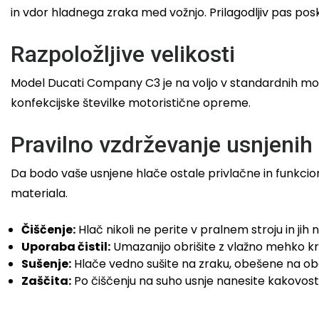
in vdor hladnega zraka med vožnjo. Prilagodljiv pas pos
Razpoložljive velikosti
Model Ducati Company C3 je na voljo v standardnih moš
konfekcijske številke motoristične opreme.
Pravilno vzdrževanje usnjenih
Da bodo vaše usnjene hlače ostale privlačne in funkciona
materiala.
Čiščenje:
Hlač nikoli ne perite v pralnem stroju in jih
Uporaba čistil:
Umazanijo obrišite z vlažno mehko krp
Sušenje:
Hlače vedno sušite na zraku, obešene na obeš
Zaščita:
Po čiščenju na suho usnje nanesite kakovost