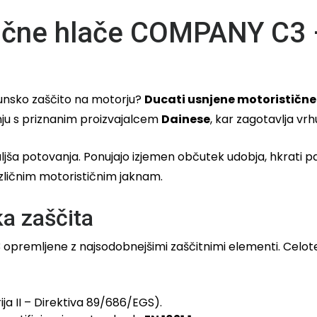
ične hlače COMPANY C3 – 
unsko zaščito na motorju?
Ducati usnjene motorističn
ju s priznanim proizvajalcem
Dainese
, kar zagotavlja vr
aljša potovanja. Ponujajo izjemen občutek udobja, hkrat
azličnim motorističnim jaknam.
ka zaščita
remljene z najsodobnejšimi zaščitnimi elementi. Celoten 
ja II – Direktiva 89/686/EGS).