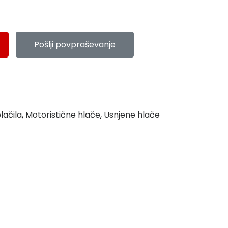
Pošlji povpraševanje
lačila
,
Motoristične hlače
,
Usnjene hlače