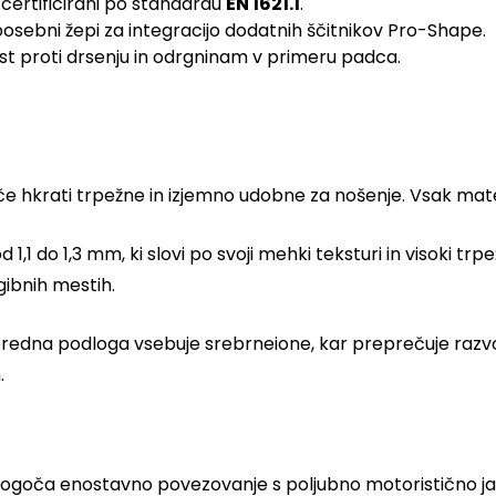
o certificirani po standardu
EN 1621.1
.
sebni žepi za integracijo dodatnih ščitnikov Pro-Shape.
st proti drsenju in odrgninam v primeru padca.
 hkrati trpežne in izjemno udobne za nošenje. Vsak mater
 1,1 do 1,3 mm, ki slovi po svoji mehki teksturi in visoki t
egibnih mestih.
predna podloga vsebuje srebrneione, kar preprečuje razvoj 
.
omogoča enostavno povezovanje s poljubno motoristično j