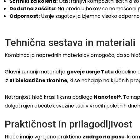
Ščitniki za kolena:
Odstranljivi kompozitni ščitniki s
Dodatna zaščita:
Na predelu bokov so nameščeni po
Odpornost:
Usnje zagotavlja izjemno visoko odporno
Tehnična sestava in materiali
Kombinacija naprednih materialov omogoča, da so hlače
Glavni zunanji material je
goveje usnje Tutu
debeline od
iz
S1 bielastične tkanine
, ki se nahajajo na ključnih pr
Notranjost hlač krasi fiksna podloga
Nanofeel®
. Ta na
dolgotrajen občutek svežine tudi v vročih poletnih dneh
Praktičnost in prilagodljivost
Hlače imajo vgrajeno praktično
zadrgo na pasu
, ki 