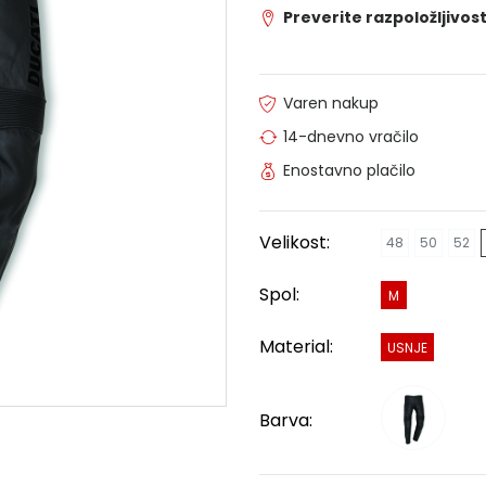
Preverite razpoložljivost
Varen nakup
14-dnevno vračilo
Enostavno plačilo
Velikost:
48
50
52
Spol:
M
Material:
USNJE
Barva: