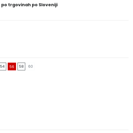
 po trgovinah po Sloveniji
54
58
60
56