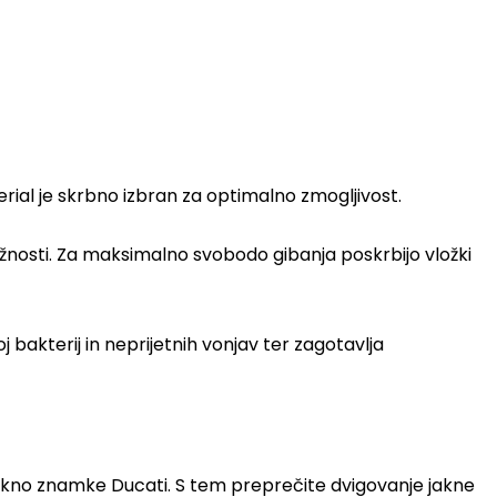
ial je skrbno izbran za optimalno zmogljivost.
rpežnosti. Za maksimalno svobodo gibanja poskrbijo vložki
bakterij in neprijetnih vonjav ter zagotavlja
akno znamke Ducati. S tem preprečite dvigovanje jakne