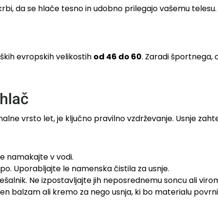
krbi, da se hlače tesno in udobno prilegajo vašemu telesu.
kih evropskih velikostih
od 46 do 60
. Zaradi športnega,
 hlač
lne vrsto let, je ključno pravilno vzdrževanje. Usnje zaht
 ne namakajte v vodi.
o. Uporabljajte le namenska čistila za usnje.
alnik. Ne izpostavljajte jih neposrednemu soncu ali virom
en balzam ali kremo za nego usnja, ki bo materialu povrni