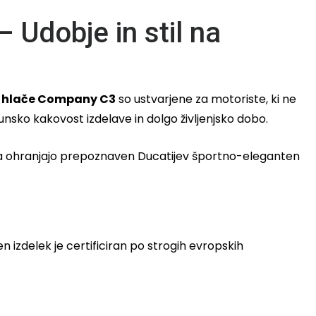
Udobje in stil na
e hlače Company C3
so ustvarjene za motoriste, ki ne
hunsko kakovost izdelave in dolgo življenjsko dobo.
i pa ohranjajo prepoznaven Ducatijev športno-eleganten
izdelek je certificiran po strogih evropskih