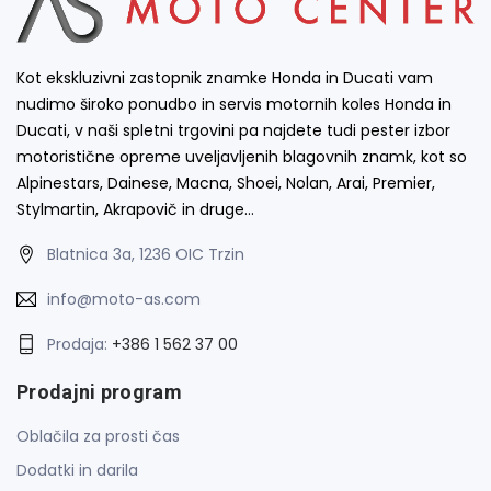
Kot ekskluzivni zastopnik znamke Honda in Ducati vam
nudimo široko ponudbo in servis motornih koles Honda in
Ducati, v naši spletni trgovini pa najdete tudi pester izbor
motoristične opreme uveljavljenih blagovnih znamk, kot so
Alpinestars, Dainese, Macna, Shoei, Nolan, Arai, Premier,
Stylmartin, Akrapovič in druge…
Blatnica 3a, 1236 OIC Trzin
info@moto-as.com
Prodaja:
+386 1 562 37 00
Prodajni program
Oblačila za prosti čas
Dodatki in darila