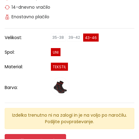
14-dnevno vračilo
Enostavno plačilo
Velikost:
35-38
39-42
43-46
Spol:
UNI
Material:
TEKSTIL
Barva:
Izdelka trenutno ni na zalogi in je na voljo po naročilu.
Pošljite povpraševanje.