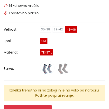
14-dnevno vračilo
Enostavno plačilo
Velikost:
35-38
39-42
43-46
Spol:
UNI
Material:
TEKSTIL
Barva:
Izdelka trenutno ni na zalogi in je na voljo po naročilu.
Pošljite povpraševanje.