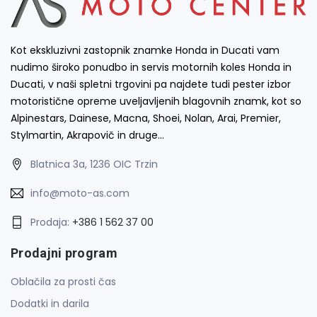
Kot ekskluzivni zastopnik znamke Honda in Ducati vam
nudimo široko ponudbo in servis motornih koles Honda in
Ducati, v naši spletni trgovini pa najdete tudi pester izbor
motoristične opreme uveljavljenih blagovnih znamk, kot so
Alpinestars, Dainese, Macna, Shoei, Nolan, Arai, Premier,
Stylmartin, Akrapovič in druge…
Blatnica 3a, 1236 OIC Trzin
info@moto-as.com
Prodaja:
+386 1 562 37 00
Prodajni program
Oblačila za prosti čas
Dodatki in darila