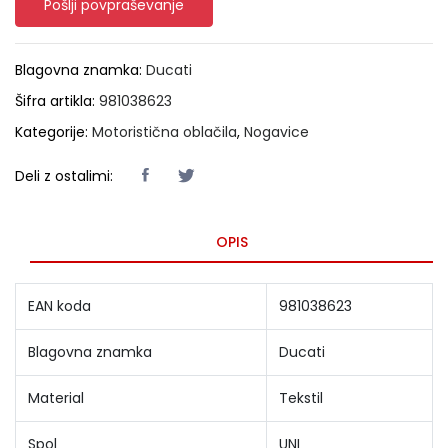
Pošlji povpraševanje
Blagovna znamka:
Ducati
Šifra artikla:
981038623
Kategorije:
Motoristična oblačila
,
Nogavice
Deli z ostalimi:
OPIS
EAN koda
981038623
Blagovna znamka
Ducati
Material
Tekstil
Spol
UNI