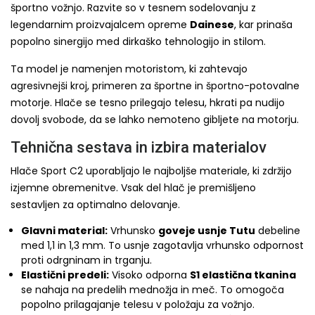
športno vožnjo. Razvite so v tesnem sodelovanju z
legendarnim proizvajalcem opreme
Dainese
, kar prinaša
popolno sinergijo med dirkaško tehnologijo in stilom.
Ta model je namenjen motoristom, ki zahtevajo
agresivnejši kroj, primeren za športne in športno-potovalne
motorje. Hlače se tesno prilegajo telesu, hkrati pa nudijo
dovolj svobode, da se lahko nemoteno gibljete na motorju.
Tehnična sestava in izbira materialov
Hlače Sport C2 uporabljajo le najboljše materiale, ki zdržijo
izjemne obremenitve. Vsak del hlač je premišljeno
sestavljen za optimalno delovanje.
Glavni material:
Vrhunsko
goveje usnje Tutu
debeline
med 1,1 in 1,3 mm. To usnje zagotavlja vrhunsko odpornost
proti odrgninam in trganju.
Elastični predeli:
Visoko odporna
S1 elastična tkanina
se nahaja na predelih mednožja in meč. To omogoča
popolno prilagajanje telesu v položaju za vožnjo.