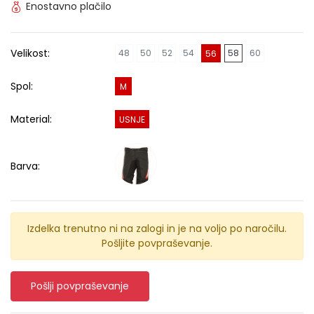
Enostavno plačilo
Velikost:
48
50
52
54
58
60
56
Spol:
M
Material:
USNJE
Barva:
Izdelka trenutno ni na zalogi in je na voljo po naročilu.
Pošljite povpraševanje.
Pošlji povpraševanje