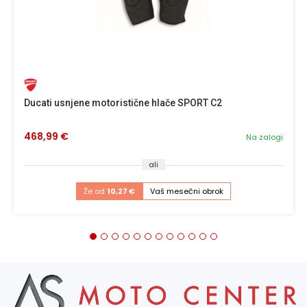
Ducati usnjene motoristične hlače SPORT C2
468,99 €
Na zalogi
ali
Že od
10,27 €
Vaš mesečni obrok