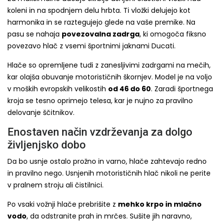
koleni in na spodnjem delu hrbta. Ti vložki delujejo kot
harmonika in se raztegujejo glede na vaše premike. Na
pasu se nahaja
povezovalna zadrga
, ki omogoča fiksno
povezavo hlač z vsemi športnimi jaknami Ducati.
Hlače so opremljene tudi z zanesljivimi zadrgami na mečih,
kar olajša obuvanje motorističnih škornjev. Model je na voljo
v moških evropskih velikostih
od 46 do 60
. Zaradi športnega
kroja se tesno oprimejo telesa, kar je nujno za pravilno
delovanje ščitnikov.
Enostaven način vzdrževanja za dolgo
življenjsko dobo
Da bo usnje ostalo prožno in varno, hlače zahtevajo redno
in pravilno nego. Usnjenih motorističnih hlač nikoli ne perite
v pralnem stroju ali čistilnici.
Po vsaki vožnji hlače prebrišite z
mehko krpo in mlačno
vodo
, da odstranite prah in mrčes. Sušite jih naravno,