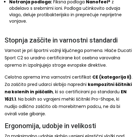
Notranja podloga:
Fiksna podloga
Nanofeel®
z
obdelavo s srebrnimi ioni. Podloga učinkovito odvaja
vlago, deluje protibakterijsko in preprečuje neprijetne
vonjave.
Stopnja zaščite in varnostni standardi
Varnost je pri športni vožnji ključnega pomena. Hlače Ducati
Sport C2 so uradno certificirane kot osebna varovalna
oprema in izpolnjujejo stroge evropske direktive.
Celotna oprema ima varnostni certifikat
CE (kategorija II)
.
Za zaščito pred udarci skrbijo napredni
kompozitni ščitniki
na kolenih in piščalih
, ki so certificirani po standardu
EN
1621.1
. Na bokih so vgrajeni mehki ščitniki Pro-Shape, ki
nudijo odlično zaščito ob morebitnem padcu, ne da bi
ovirali vaše gibanje.
Ergonomija, udobje in velikosti
Za maksimalno udobje skrbijo usnjeni elastični vložki nad