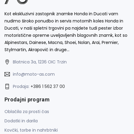
Kot ekskluzivni zastopnik znamke Honda in Ducati vam
nudimo široko ponudbo in servis motornih koles Honda in
Ducati, v naši spletni trgovini pa najdete tudi pester izbor
motoristične opreme uveljavljenih blagovnih znamk, kot so
Alpinestars, Dainese, Macna, Shoei, Nolan, Arai, Premier,
Stylmartin, Akrapovič in druge…
Blatnica 3a, 1236 OIC Trzin
info@moto-as.com
Prodaja:
+386 1 562 37 00
Prodajni program
Oblačila za prosti čas
Dodatki in darila
Kovčki, torbe in nahrbtniki