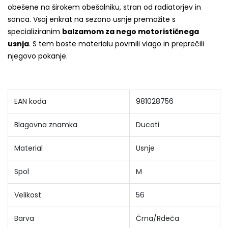
obešene na širokem obešalniku, stran od radiatorjev in
sonca. Vsaj enkrat na sezono usnje premažite s
specializiranim
balzamom za nego motorističnega
usnja
. S tem boste materialu povrnili vlago in preprečili
njegovo pokanje.
EAN koda
981028756
Blagovna znamka
Ducati
Material
Usnje
Spol
M
Velikost
56
Barva
Črna/Rdeča