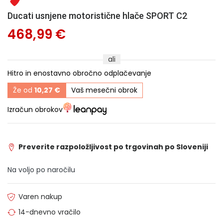
Ducati usnjene motoristične hlače SPORT C2
468,99 €
ali
Hitro in enostavno obročno odplačevanje
Že od
10,27 €
Vaš mesečni obrok
Izračun obrokov
Preverite razpoložljivost po trgovinah po Sloveniji
Na voljo po naročilu
Varen nakup
14-dnevno vračilo