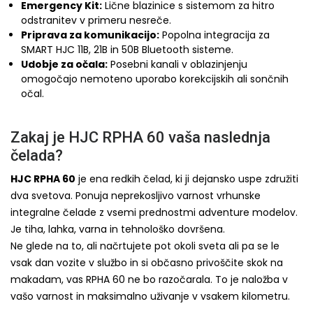
Emergency Kit:
Lične blazinice s sistemom za hitro
odstranitev v primeru nesreče.
Priprava za komunikacijo:
Popolna integracija za
SMART HJC 11B, 21B in 50B Bluetooth sisteme.
Udobje za očala:
Posebni kanali v oblazinjenju
omogočajo nemoteno uporabo korekcijskih ali sončnih
očal.
Zakaj je HJC RPHA 60 vaša naslednja
čelada?
HJC RPHA 60
je ena redkih čelad, ki ji dejansko uspe združiti
dva svetova. Ponuja neprekosljivo varnost vrhunske
integralne čelade z vsemi prednostmi adventure modelov.
Je tiha, lahka, varna in tehnološko dovršena.
Ne glede na to, ali načrtujete pot okoli sveta ali pa se le
vsak dan vozite v službo in si občasno privoščite skok na
makadam, vas RPHA 60 ne bo razočarala. To je naložba v
vašo varnost in maksimalno uživanje v vsakem kilometru.