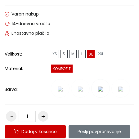
Varen nakup
14-dnevno vračilo
Enostavno plačilo
Velikost:
XS
S
M
L
2XL
XL
Material:
KOMPOZIT
Barva:
Dodaj v košarico
Pošlji povpraševanje