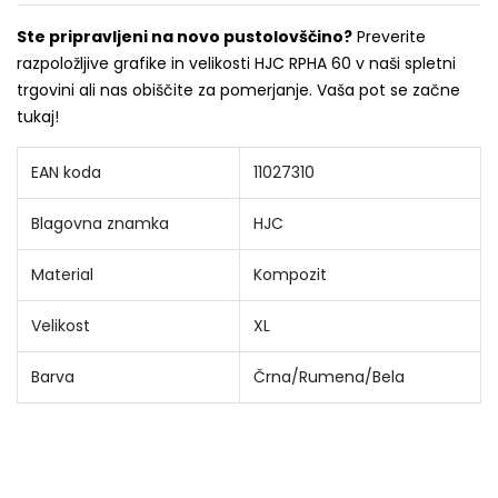
Ste pripravljeni na novo pustolovščino?
Preverite
razpoložljive grafike in velikosti HJC RPHA 60 v naši spletni
trgovini ali nas obiščite za pomerjanje. Vaša pot se začne
tukaj!
EAN koda
11027310
Blagovna znamka
HJC
Material
Kompozit
Velikost
XL
Barva
Črna/Rumena/Bela