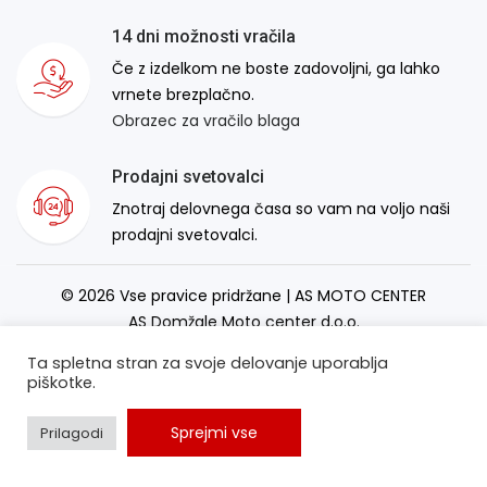
14 dni možnosti vračila
Če z izdelkom ne boste zadovoljni, ga lahko
vrnete brezplačno.
Obrazec za vračilo blaga
Prodajni svetovalci
Znotraj delovnega časa so vam na voljo naši
prodajni svetovalci.
© 2026 Vse pravice pridržane | AS MOTO CENTER
AS Domžale Moto center d.o.o.
Izdelava spletne strani:
RSMT
Ta spletna stran za svoje delovanje uporablja
piškotke.
Sprejmi vse
Prilagodi