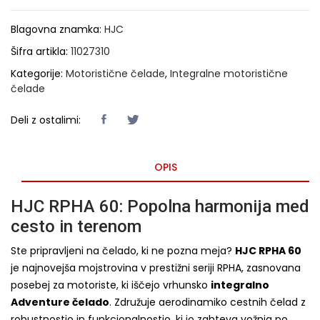
Blagovna znamka:
HJC
Šifra artikla:
11027310
Kategorije:
Motoristične čelade
,
Integralne motoristične
čelade
Deli z ostalimi:
OPIS
HJC RPHA 60: Popolna harmonija med
cesto in terenom
Ste pripravljeni na čelado, ki ne pozna meja?
HJC RPHA 60
je najnovejša mojstrovina v prestižni seriji RPHA, zasnovana
posebej za motoriste, ki iščejo vrhunsko
integralno
Adventure čelado
. Združuje aerodinamiko cestnih čelad z
robustnostjo in funkcionalnostjo, ki jo zahteva vožnja po