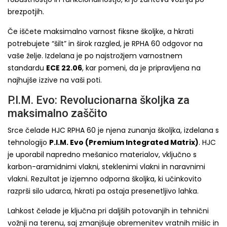
brezpotjih.
Če iščete maksimalno varnost fiksne školjke, a hkrati
potrebujete “šilt” in širok razgled, je RPHA 60 odgovor na
vaše želje. Izdelana je po najstrožjem varnostnem
standardu
ECE 22.06
, kar pomeni, da je pripravljena na
najhujše izzive na vaši poti.
P.I.M. Evo: Revolucionarna školjka za
maksimalno zaščito
Srce čelade HJC RPHA 60 je njena zunanja školjka, izdelana s
tehnologijo
P.I.M. Evo (Premium Integrated Matrix)
. HJC
je uporabil napredno mešanico materialov, vključno s
karbon-aramidnimi vlakni, steklenimi vlakni in naravnimi
vlakni. Rezultat je izjemno odporna školjka, ki učinkovito
razprši silo udarca, hkrati pa ostaja presenetljivo lahka.
Lahkost čelade je ključna pri daljših potovanjih in tehnični
vožnji na terenu, saj zmanjšuje obremenitev vratnih mišic in