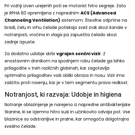
Pri vožnji izven urejenih poti se motorist hitro segreje. Zato
je RPHA 60 opremljena z naprednim
ACS (Advanced
Channeling Ventilation)
sistemom. Številne odprtine na
bradi, čelu in vrhu čelade potiskajo svež zrak skozi kanale v
notranjosti, vročina in vlaga pa zapustita čelado skozi
zadnje izpuste.
Za dodatno udobje skrbi
vgrajen sončni vizir
. Z
enostavnim drsnikom na spodnjem robu čelade ga lahko
prilagodite v treh različnih globinah, kar zagotavlja
optimalno prilagoditev vaši obliki obraza in nosu. Vizir ima
zaščito proti rosenju, kar je v tem segmentu prava redkost.
Notranjost, ki razvaja: Udobje in higiena
Notranje oblazinjenje je narejeno iz napredne antibakterijske
tkanine, ki se izjemno hitro suši in učinkovito odvaja pot. Vse
blazinice so odstranljive in pralne, kar omogoča dolgotrajno
svežino čelade.