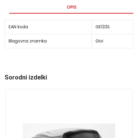
OPIS
EAN koda
GE133S
Blagovna znamka
Givi
Sorodni izdelki