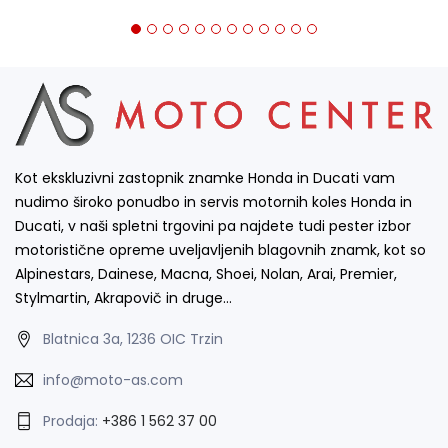
Kot ekskluzivni zastopnik znamke Honda in Ducati vam
nudimo široko ponudbo in servis motornih koles Honda in
Ducati, v naši spletni trgovini pa najdete tudi pester izbor
motoristične opreme uveljavljenih blagovnih znamk, kot so
Alpinestars, Dainese, Macna, Shoei, Nolan, Arai, Premier,
Stylmartin, Akrapovič in druge…
Blatnica 3a, 1236 OIC Trzin
info@moto-as.com
Prodaja:
+386 1 562 37 00