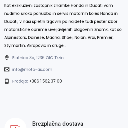
Kot ekskluzivni zastopnik znamke Honda in Ducati vam
nudimo široko ponudbo in servis motornih koles Honda in
Ducati, v naši spletni trgovini pa najdete tudi pester izbor
motoristične opreme uveljavljenih blagovnih znamk, kot so
Alpinestars, Dainese, Macna, Shoei, Nolan, Arai, Premier,
Stylmartin, Akrapovič in druge…
Blatnica 3a, 1236 OIC Trzin
info@moto-as.com
Prodaja:
+386 1 562 37 00
Brezplačna dostava