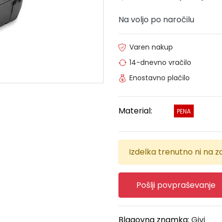
Na voljo po naročilu
Varen nakup
14-dnevno vračilo
Enostavno plačilo
Material:
PENA
Izdelka trenutno ni na za
Pošlji povpraševanje
Blagovna znamka:
Givi