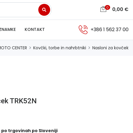
0
0,00
€
+386 1 562 37 00
ZNAMKE
KONTAKT
MOTO CENTER
Kovčki, torbe in nahrbtniki
Nasloni za kovček
vček TRK52N
 po trgovinah po Sloveniji