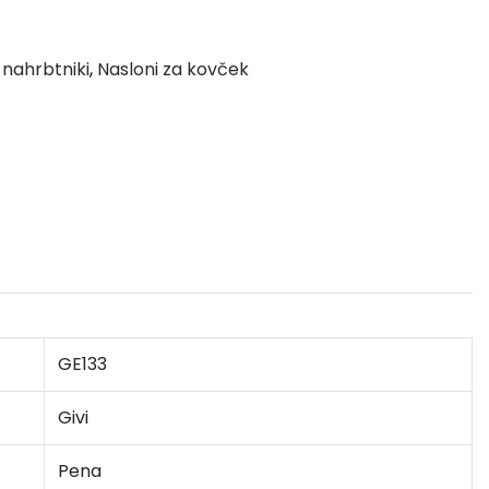
 nahrbtniki
,
Nasloni za kovček
GE133
Givi
Pena