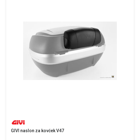
GIVI naslon za kovćek V47