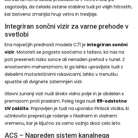
zagotavlja, da čelada ostane stabilna tudi pri višjih hitrostih,
kar bistveno zmanjša hrup vetra in tresljaje.
Integriran sončni vizir za varne prehode v
svetlobi
Ena največjih prednosti modela C71 je
integriran sončni
vizir
. Motoristi se pogosto soočamo s težavo, ko nas na
poti preseneti nizko sonce ali nenaden prehod v tunel. Z
enostavnim mehanizmom, ki ga lahko upravljate tudi z
debelimi motorističnimi rokavicami, lahko v trenutku
spustite ali dvignete zatemnjen vizir.
Glavni zunanji vizir nudi široko vidno polje in je obdelan s
premazom proti praskam. Poleg tega nudi
99-odstotno
UV zaščito
. Pripravljen je tudi na uporabo Pinlock vložka, ki
učinkovito preprečuje rošenje v hladnem in vlažnem
vremenu, kar je ključno za varno vožnjo skozi celo leto.
ACS – Napreden sistem kanalnega