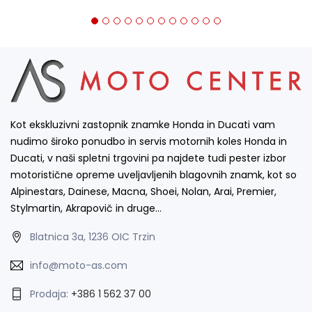
Kot ekskluzivni zastopnik znamke Honda in Ducati vam
nudimo široko ponudbo in servis motornih koles Honda in
Ducati, v naši spletni trgovini pa najdete tudi pester izbor
motoristične opreme uveljavljenih blagovnih znamk, kot so
Alpinestars, Dainese, Macna, Shoei, Nolan, Arai, Premier,
Stylmartin, Akrapovič in druge…
Blatnica 3a, 1236 OIC Trzin
info@moto-as.com
Prodaja:
+386 1 562 37 00