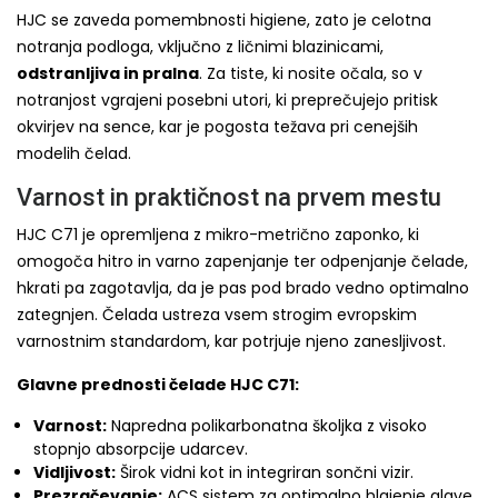
HJC se zaveda pomembnosti higiene, zato je celotna
notranja podloga, vključno z ličnimi blazinicami,
odstranljiva in pralna
. Za tiste, ki nosite očala, so v
notranjost vgrajeni posebni utori, ki preprečujejo pritisk
okvirjev na sence, kar je pogosta težava pri cenejših
modelih čelad.
Varnost in praktičnost na prvem mestu
HJC C71 je opremljena z mikro-metrično zaponko, ki
omogoča hitro in varno zapenjanje ter odpenjanje čelade,
hkrati pa zagotavlja, da je pas pod brado vedno optimalno
zategnjen. Čelada ustreza vsem strogim evropskim
varnostnim standardom, kar potrjuje njeno zanesljivost.
Glavne prednosti čelade HJC C71:
Varnost:
Napredna polikarbonatna školjka z visoko
stopnjo absorpcije udarcev.
Vidljivost:
Širok vidni kot in integriran sončni vizir.
Prezračevanje:
ACS sistem za optimalno hlajenje glave.