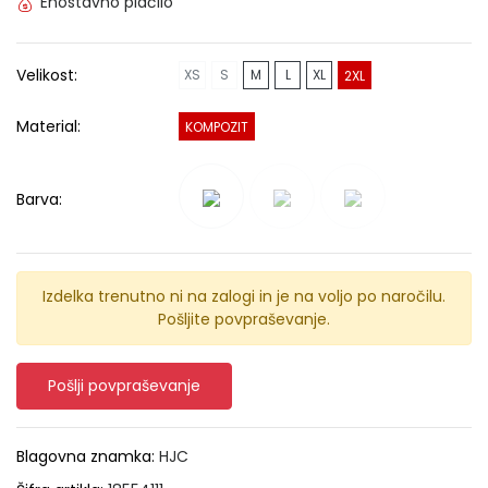
Enostavno plačilo
Velikost:
XS
S
M
L
XL
2XL
Material:
KOMPOZIT
Barva:
Izdelka trenutno ni na zalogi in je na voljo po naročilu.
Pošljite povpraševanje.
Pošlji povpraševanje
Blagovna znamka:
HJC