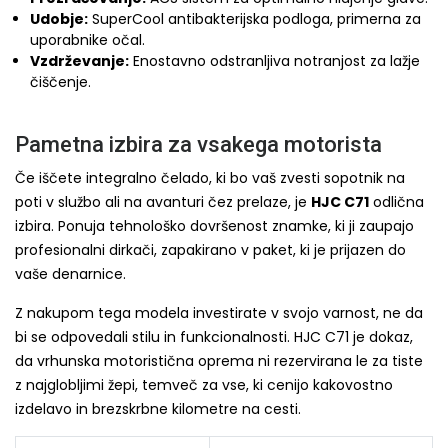
Udobje:
SuperCool antibakterijska podloga, primerna za
uporabnike očal.
Vzdrževanje:
Enostavno odstranljiva notranjost za lažje
čiščenje.
Pametna izbira za vsakega motorista
Če iščete integralno čelado, ki bo vaš zvesti sopotnik na
poti v službo ali na avanturi čez prelaze, je
HJC C71
odlična
izbira. Ponuja tehnološko dovršenost znamke, ki ji zaupajo
profesionalni dirkači, zapakirano v paket, ki je prijazen do
vaše denarnice.
Z nakupom tega modela investirate v svojo varnost, ne da
bi se odpovedali stilu in funkcionalnosti. HJC C71 je dokaz,
da vrhunska motoristična oprema ni rezervirana le za tiste
z najglobljimi žepi, temveč za vse, ki cenijo kakovostno
izdelavo in brezskrbne kilometre na cesti.