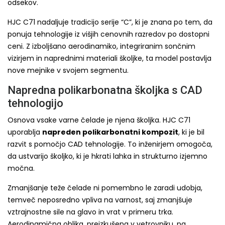
odsekov.
HJC C71 nadaljuje tradicijo serije “C”, ki je znana po tem, da
ponuja tehnologije iz višjih cenovnih razredov po dostopni
ceni. Z izboljšano aerodinamiko, integriranim sončnim
vizirjem in naprednimi materiali školjke, ta model postavlja
nove mejnike v svojem segmentu.
Napredna polikarbonatna školjka s CAD
tehnologijo
Osnova vsake varne čelade je njena školjka. HJC C71
uporablja
napreden polikarbonatni kompozit
, ki je bil
razvit s pomočjo CAD tehnologije. To inženirjem omogoča,
da ustvarijo školjko, ki je hkrati lahka in strukturno izjemno
močna.
Zmanjšanje teže čelade ni pomembno le zaradi udobja,
temveč neposredno vpliva na varnost, saj zmanjšuje
vztrajnostne sile na glavo in vrat v primeru trka.
Aerodinamična oblika, preizkušena v vetrovniku, pa