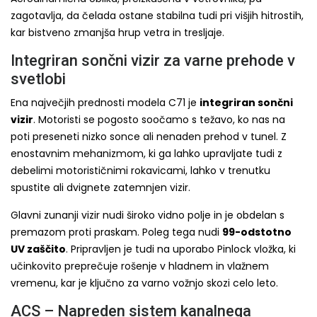
zagotavlja, da čelada ostane stabilna tudi pri višjih hitrostih,
kar bistveno zmanjša hrup vetra in tresljaje.
Integriran sončni vizir za varne prehode v
svetlobi
Ena največjih prednosti modela C71 je
integriran sončni
vizir
. Motoristi se pogosto soočamo s težavo, ko nas na
poti preseneti nizko sonce ali nenaden prehod v tunel. Z
enostavnim mehanizmom, ki ga lahko upravljate tudi z
debelimi motorističnimi rokavicami, lahko v trenutku
spustite ali dvignete zatemnjen vizir.
Glavni zunanji vizir nudi široko vidno polje in je obdelan s
premazom proti praskam. Poleg tega nudi
99-odstotno
UV zaščito
. Pripravljen je tudi na uporabo Pinlock vložka, ki
učinkovito preprečuje rošenje v hladnem in vlažnem
vremenu, kar je ključno za varno vožnjo skozi celo leto.
ACS – Napreden sistem kanalnega