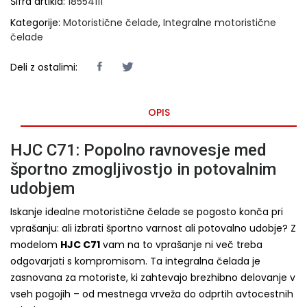
Šifra artikla:
18554111
Kategorije:
Motoristične čelade
,
Integralne motoristične
čelade
Deli z ostalimi:
OPIS
HJC C71: Popolno ravnovesje med
športno zmogljivostjo in potovalnim
udobjem
Iskanje idealne motoristične čelade se pogosto konča pri
vprašanju: ali izbrati športno varnost ali potovalno udobje? Z
modelom
HJC C71
vam na to vprašanje ni več treba
odgovarjati s kompromisom. Ta integralna čelada je
zasnovana za motoriste, ki zahtevajo brezhibno delovanje v
vseh pogojih – od mestnega vrveža do odprtih avtocestnih