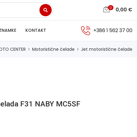
0
0,00
€
+386 1 562 37 00
ZNAMKE
KONTAKT
OTO CENTER
Motoristične čelade
Jet motoristične čelade
 čelada F31 NABY MC5SF