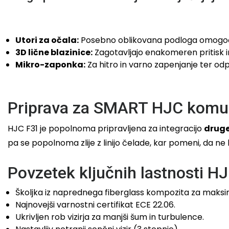
Utori za očala:
Posebno oblikovana podloga omogoča 
3D lične blazinice:
Zagotavljajo enakomeren pritisk in s
Mikro-zaponka:
Za hitro in varno zapenjanje ter od
Priprava za SMART HJC komun
HJC F31 je popolnoma pripravljena za integracijo
druge
pa se popolnoma zlije z linijo čelade, kar pomeni, da ne
Povzetek ključnih lastnosti H
Školjka iz naprednega fiberglass kompozita za maksi
Najnovejši varnostni certifikat ECE 22.06.
Ukrivljen rob vizirja za manjši šum in turbulence.