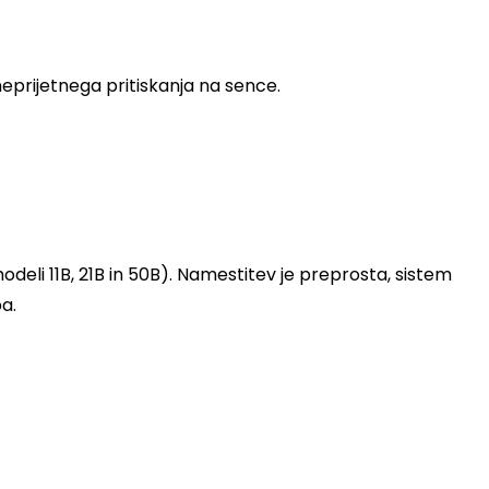
prijetnega pritiskanja na sence.
deli 11B, 21B in 50B). Namestitev je preprosta, sistem
a.