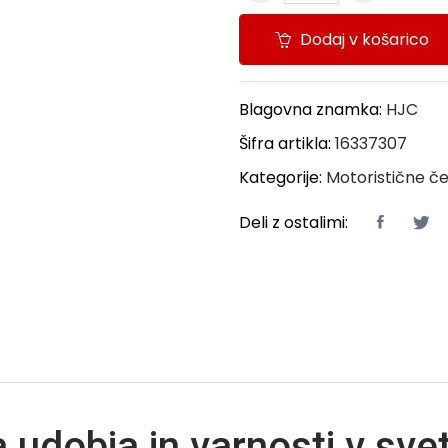
Dodaj v košarico
Blagovna znamka:
HJC
Šifra artikla:
16337307
Kategorije:
Motoristične č
Deli z ostalimi:
 udobja in varnosti v svet