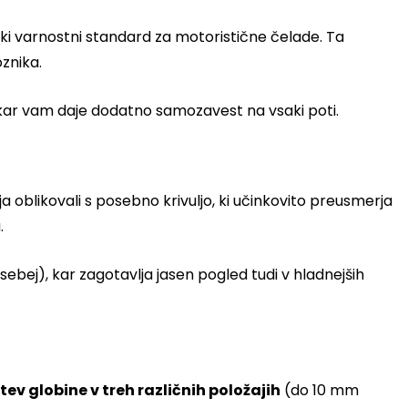
pski varnostni standard za motoristične čelade. Ta
oznika.
, kar vam daje dodatno samozavest na vsaki poti.
irja oblikovali s posebno krivuljo, ki učinkovito preusmerja
.
ebej), kar zagotavlja jasen pogled tudi v hladnejših
ev globine v treh različnih položajih
(do 10 mm