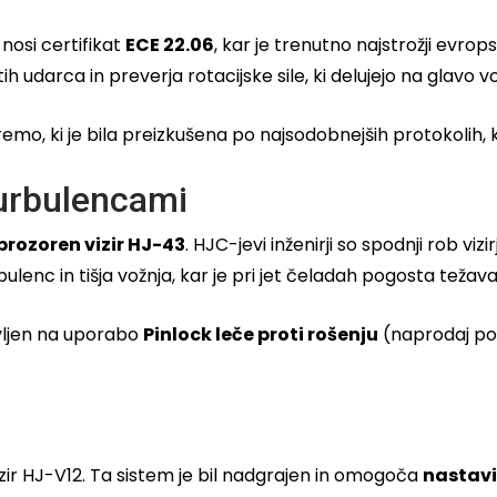
nosi certifikat
ECE 22.06
, kar je trenutno najstrožji evro
ih udarca in preverja rotacijske sile, ki delujejo na glavo v
premo, ki je bila preizkušena po najsodobnejših protokolih
turbulencami
prozoren vizir HJ-43
. HJC-jevi inženirji so spodnji rob viz
ulenc in tišja vožnja, kar je pri jet čeladah pogosta težava
avljen na uporabo
Pinlock leče proti rošenju
(naprodaj pos
ir HJ-V12. Ta sistem je bil nadgrajen in omogoča
nastavit