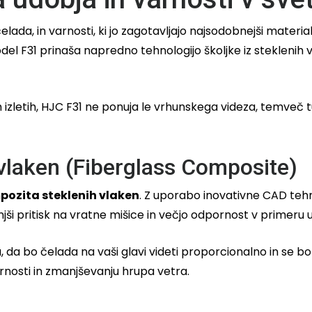
lada, in varnosti, ki jo zagotavljajo najsodobnejši materia
el F31 prinaša napredno tehnologijo školjke iz steklenih v
ih izletih, HJC F31 ne ponuja le vrhunskega videza, temveč t
 vlaken (Fiberglass Composite)
pozita steklenih vlaken
. Z uporabo inovativne CAD tehnol
ši pritisk na vratne mišice in večjo odpornost v primeru 
ja, da bo čelada na vaši glavi videti proporcionalno in se 
arnosti in zmanjševanju hrupa vetra.