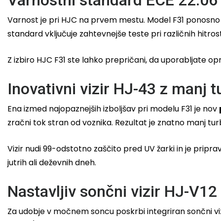
Varnost je pri HJC na prvem mestu. Model F31 ponosno 
standard vključuje zahtevnejše teste pri različnih hitrost
Z izbiro HJC F31 ste lahko prepričani, da uporabljate o
Inovativni vizir HJ-43 z manj 
Ena izmed najopaznejših izboljšav pri modelu F31 je nov
zračni tok stran od voznika. Rezultat je znatno manj turb
Vizir nudi 99-odstotno zaščito pred UV žarki in je pripr
jutrih ali deževnih dneh.
Nastavljiv sončni vizir HJ-V12
Za udobje v močnem soncu poskrbi integriran sončni viz