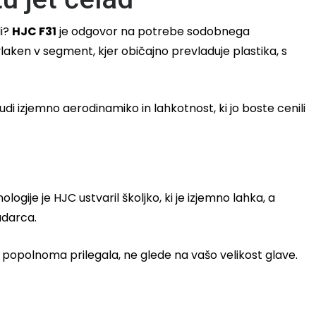
li?
HJC F31
je odgovor na potrebe sodobnega
laken v segment, kjer običajno prevladuje plastika, s
udi izjemno aerodinamiko in lahkotnost, ki jo boste cenili
ogije je HJC ustvaril školjko, ki je izjemno lahka, a
udarca.
bo popolnoma prilegala, ne glede na vašo velikost glave.