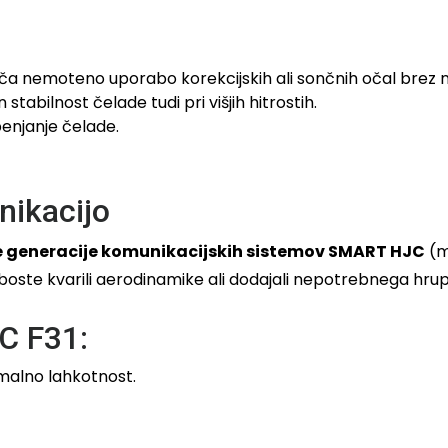
nemoteno uporabo korekcijskih ali sončnih očal brez ne
tabilnost čelade tudi pri višjih hitrostih.
penjanje čelade.
ikacijo
 generacije komunikacijskih sistemov SMART HJC
(mo
 boste kvarili aerodinamike ali dodajali nepotrebnega hrup
JC F31:
malno lahkotnost.