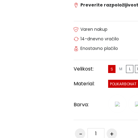
Preverite razpoložljivost
Varen nakup
14-dnevno vračilo
Enostavno plačilo
Velikost:
M
L
S
Material:
POLIKARBONAT
Barva: