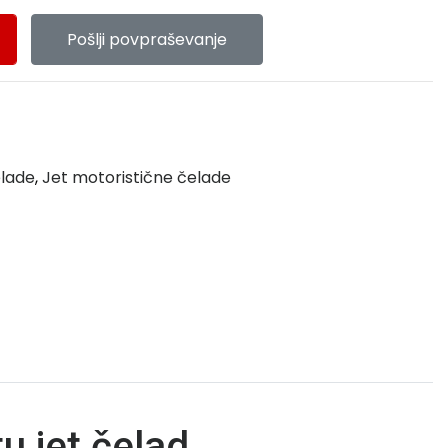
Pošlji povpraševanje
elade
,
Jet motoristične čelade
u jet čelad