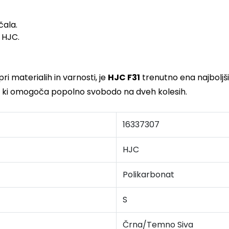
čala.
 HJC.
i materialih in varnosti, je
HJC F31
trenutno ena najboljših 
u, ki omogoča popolno svobodo na dveh kolesih.
16337307
HJC
Polikarbonat
S
Črna/Temno Siva