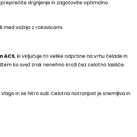
r preprečite drgnjenje in zagotovite optimalno
i med vožnjo z rokavicami.
em ACS
, ki vključuje tri velike odprtine na vrhu čelade in
edtem ko svež zrak nenehno kroži čez celotno lasišče.
a vlago in se hitro suši. Celotna notranjost je snemljiva in