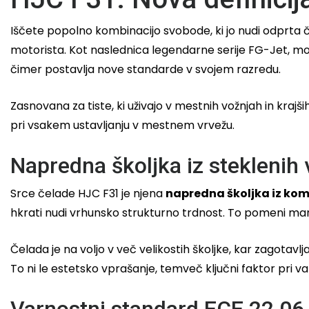
Iščete popolno kombinacijo svobode, ki jo nudi odprta če
motorista. Kot naslednica legendarne serije FG-Jet, mod
čimer postavlja nove standarde v svojem razredu.
Zasnovana za tiste, ki uživajo v mestnih vožnjah in krajš
pri vsakem ustavljanju v mestnem vrvežu.
Napredna školjka iz steklenih
Srce čelade HJC F31 je njena
napredna školjka iz kom
hkrati nudi vrhunsko strukturno trdnost. To pomeni manj
Čelada je na voljo v več velikostih školjke, kar zagotavl
To ni le estetsko vprašanje, temveč ključni faktor pri v
Varnostni standard ECE 22.06