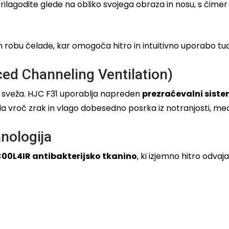
prilagodite glede na obliko svojega obraza in nosu, s čime
robu čelade, kar omogoča hitro in intuitivno uporabo tud
ed Channeling Ventilation)
la sveža. HJC F31 uporablja napreden
prezračevalni sist
, da vroč zrak in vlago dobesedno posrka iz notranjosti, m
hnologija
00L4IR antibakterijsko tkanino
, ki izjemno hitro odvaj