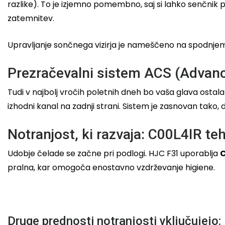
razlike). To je izjemno pomembno, saj si lahko senčnik 
zatemnitev.
Upravljanje sončnega vizirja je nameščeno na spodnjem 
Prezračevalni sistem ACS (Advanc
Tudi v najbolj vročih poletnih dneh bo vaša glava osta
izhodni kanal na zadnji strani. Sistem je zasnovan tako
Notranjost, ki razvaja: C00L4IR te
Udobje čelade se začne pri podlogi. HJC F31 uporablja
C
pralna, kar omogoča enostavno vzdrževanje higiene.
Druge prednosti notranjosti vključujejo: