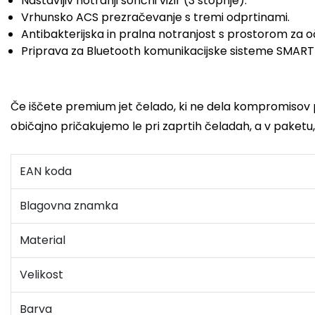
Nastavljiv notranji sončni vizir (3 stopnje).
Vrhunsko ACS prezračevanje s tremi odprtinami.
Antibakterijska in pralna notranjost s prostorom za o
Priprava za Bluetooth komunikacijske sisteme SMART
Če iščete premium jet čelado, ki ne dela kompromisov pr
običajno pričakujemo le pri zaprtih čeladah, a v paket
EAN koda
Blagovna znamka
Material
Velikost
Barva