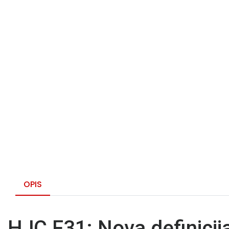
OPIS
HJC F31: Nova definicija