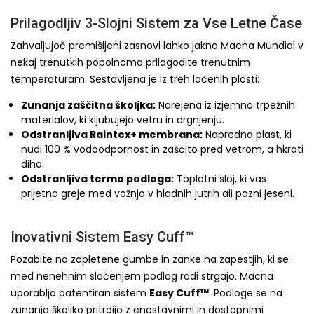
Prilagodljiv 3-Slojni Sistem za Vse Letne Čase
Zahvaljujoč premišljeni zasnovi lahko jakno Macna Mundial v
nekaj trenutkih popolnoma prilagodite trenutnim
temperaturam. Sestavljena je iz treh ločenih plasti:
Zunanja zaščitna školjka:
Narejena iz izjemno trpežnih
materialov, ki kljubujejo vetru in drgnjenju.
Odstranljiva Raintex+ membrana:
Napredna plast, ki
nudi 100 % vodoodpornost in zaščito pred vetrom, a hkrati
diha.
Odstranljiva termo podloga:
Toplotni sloj, ki vas
prijetno greje med vožnjo v hladnih jutrih ali pozni jeseni.
Inovativni Sistem Easy Cuff™
Pozabite na zapletene gumbe in zanke na zapestjih, ki se
med nenehnim slačenjem podlog radi strgajo. Macna
uporablja patentiran sistem
Easy Cuff™
. Podloge se na
zunanjo školjko pritrdijo z enostavnimi in dostopnimi