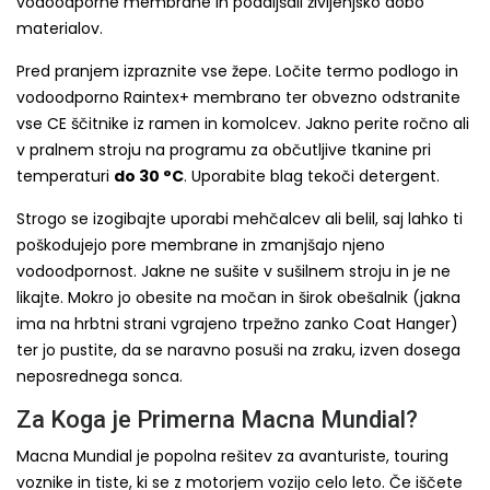
vodoodporne membrane in podaljšali življenjsko dobo
materialov.
Pred pranjem izpraznite vse žepe. Ločite termo podlogo in
vodoodporno Raintex+ membrano ter obvezno odstranite
vse CE ščitnike iz ramen in komolcev. Jakno perite ročno ali
v pralnem stroju na programu za občutljive tkanine pri
temperaturi
do 30 °C
. Uporabite blag tekoči detergent.
Strogo se izogibajte uporabi mehčalcev ali belil, saj lahko ti
poškodujejo pore membrane in zmanjšajo njeno
vodoodpornost. Jakne ne sušite v sušilnem stroju in je ne
likajte. Mokro jo obesite na močan in širok obešalnik (jakna
ima na hrbtni strani vgrajeno trpežno zanko Coat Hanger)
ter jo pustite, da se naravno posuši na zraku, izven dosega
neposrednega sonca.
Za Koga je Primerna Macna Mundial?
Macna Mundial je popolna rešitev za avanturiste, touring
voznike in tiste, ki se z motorjem vozijo celo leto. Če iščete