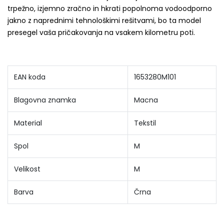
trpežno, izjemno zračno in hkrati popolnoma vodoodporno
jakno z naprednimi tehnološkimi rešitvami, bo ta model
presegel vaša pričakovanja na vsakem kilometru poti.
EAN koda
1653280M101
Blagovna znamka
Macna
Material
Tekstil
Spol
M
Velikost
M
Barva
Črna