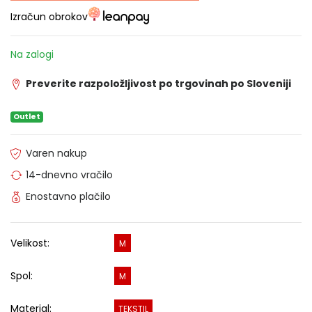
Izračun obrokov
Na zalogi
Preverite razpoložljivost po trgovinah po Sloveniji
Outlet
Varen nakup
14-dnevno vračilo
Enostavno plačilo
Velikost:
M
Spol:
M
Material:
TEKSTIL