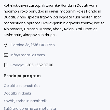
Kot ekskluzivni zastopnik znamke Honda in Ducati vam
nudimo široko ponudbo in servis motornih koles Honda in
Ducati, v naši spletni trgovini pa najdete tudi pester izbor
motoristične opreme uveljavljenih blagovnih znamk, kot so
Alpinestars, Dainese, Macna, Shoei, Nolan, Arai, Premier,
Stylmartin, Akrapovič in druge…
Blatnica 3a, 1236 OIC Trzin
info@moto-as.com
Prodaja:
+386 1 562 37 00
Prodajni program
Oblačila za prosti čas
Dodatki in darila
Kovčki, torbe in nahrbtniki
Zaščitna oprema za motorista