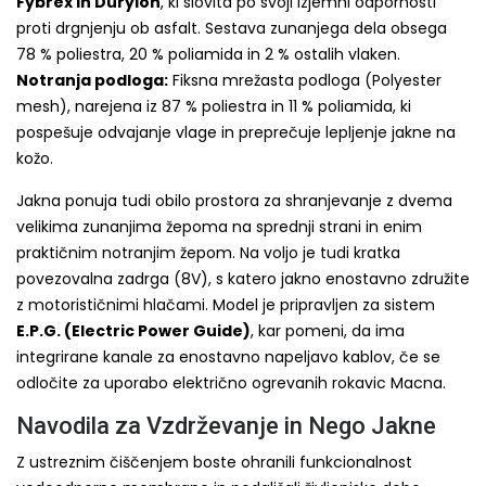
Fybrex in Durylon
, ki slovita po svoji izjemni odpornosti
proti drgnjenju ob asfalt. Sestava zunanjega dela obsega
78 % poliestra, 20 % poliamida in 2 % ostalih vlaken.
Notranja podloga:
Fiksna mrežasta podloga (Polyester
mesh), narejena iz 87 % poliestra in 11 % poliamida, ki
pospešuje odvajanje vlage in preprečuje lepljenje jakne na
kožo.
Jakna ponuja tudi obilo prostora za shranjevanje z dvema
velikima zunanjima žepoma na sprednji strani in enim
praktičnim notranjim žepom. Na voljo je tudi kratka
povezovalna zadrga (8V), s katero jakno enostavno združite
z motorističnimi hlačami. Model je pripravljen za sistem
E.P.G. (Electric Power Guide)
, kar pomeni, da ima
integrirane kanale za enostavno napeljavo kablov, če se
odločite za uporabo električno ogrevanih rokavic Macna.
Navodila za Vzdrževanje in Nego Jakne
Z ustreznim čiščenjem boste ohranili funkcionalnost