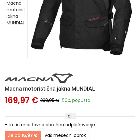
Macna motoristična jakna MUNDIAL
169,97 €
339,95 €
50% popusta
ali
Hitro in enostavno obročno odplačevanje
Že od
15,97 €
Vaš mesečni obrok