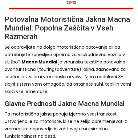
OPIS
Potovalna Motoristična Jakna Macna
Mundial: Popolna Zaščita v Vseh
Razmerah
Se odpravljate na dolgo motoristično potovanje ali pa
potrebujete zanesljivo opremo za vsakodnevno vožnjo v
službo?
Macna Mundial
je vrhunska tekstilna potovalno-
avanturistična (touring/adventure) jakna, zasnovana za
soočanje z vsemi vremenskimi vplivi. Njen modularni 3-
slojni sistem vam omogoča, da ostanete suhi, topli in varni
skozi vse letne čase.
Glavne Prednosti Jakne Macna Mundial
Ta motoristična jakna ponuja izjemno vsestranskost.
Ustvarjena je za motoriste, ki se ne želijo obremenjevati z
vremensko napovedjo in zahtevajo maksimalno
funkcionalnost na cesti.