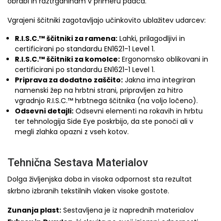
obrabi in raztrganinam v primeru padca.
Vgrajeni ščitniki zagotavljajo učinkovito ublažitev udarcev:
R.I.S.C.™ ščitniki za ramena:
Lahki, prilagodljivi in
certificirani po standardu EN1621-1 Level 1.
R.I.S.C.™ ščitniki za komolce:
Ergonomsko oblikovani in
certificirani po standardu EN1621-1 Level 1.
Priprava za dodatno zaščito:
Jakna ima integriran
namenski žep na hrbtni strani, pripravljen za hitro
vgradnjo R.I.S.C.™ hrbtnega ščitnika (na voljo ločeno).
Odsevni detajli:
Odsevni elementi na rokavih in hrbtu
ter tehnologija Side Eye poskrbijo, da ste ponoči ali v
megli zlahka opazni z vseh kotov.
Tehnična Sestava Materialov
Dolga življenjska doba in visoka odpornost sta rezultat
skrbno izbranih tekstilnih vlaken visoke gostote.
Zunanja plast:
Sestavljena je iz naprednih materialov