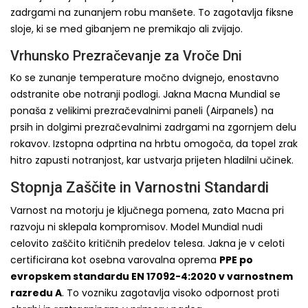
zadrgami na zunanjem robu manšete. To zagotavlja fiksne
sloje, ki se med gibanjem ne premikajo ali zvijajo.
Vrhunsko Prezračevanje za Vroče Dni
Ko se zunanje temperature močno dvignejo, enostavno
odstranite obe notranji podlogi. Jakna Macna Mundial se
ponaša z velikimi prezračevalnimi paneli (Airpanels) na
prsih in dolgimi prezračevalnimi zadrgami na zgornjem delu
rokavov. Izstopna odprtina na hrbtu omogoča, da topel zrak
hitro zapusti notranjost, kar ustvarja prijeten hladilni učinek.
Stopnja Zaščite in Varnostni Standardi
Varnost na motorju je ključnega pomena, zato Macna pri
razvoju ni sklepala kompromisov. Model Mundial nudi
celovito zaščito kritičnih predelov telesa. Jakna je v celoti
certificirana kot osebna varovalna oprema
PPE po
evropskem standardu EN 17092-4:2020 v varnostnem
razredu A
. To vozniku zagotavlja visoko odpornost proti