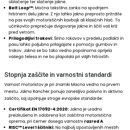
oblačenje ter slačenje jakne.
Belt Loop™:
Močna tekstilna zanka na spodnjem
hrbtnem delu jakne. Z njo lahko jakno preprosto pritrdite
na pas svojih motorističnih kavbojk ali klasičnih hlač. To
učinkovito preprečuje dvigovanje jakne in ščiti vaš križ
pred vetrom.
Prilagodljivi trakovi:
Širino rokavov v predelu podlakti in
pasu lahko poljubno prilagajate s pomočjo gumbov in
trakov. Jakna se bo tako vedno popolnoma oprijela
vašega telesa in ne bo plapolala pri višjih hitrostih.
Stopnja zaščite in varnostni standardi
Varnost motoristov je pri znamki Macna vedno na prvem
mestu. Jakna Rancher ponuja zanesljivo pasivno in aktivno
zaščito, saj izpolnjuje stroge evropske standarde:
Certifikat EN 17092-4:2020:
Jakna je uradno
preizkušena in odobrena kot zaščitna motoristična
oprema, pri čemer dosega varnostni
razred A
.
RISC™ Level 1 ščitniki:
Na najbolj izpostavljenih mestih