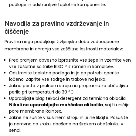
podloge in odstranljive toplotne komponente.
Navodila za pravilno vzdrževanje in
čiščenje
Pravilna nega podaljšuje življenjsko dobo vodoodporne
membrane in ohranja vse zaščitne lastnosti materialov:
Pred pranjem obvezno izpraznite vse žepe in vzemite ven
vse zaščitne ščitnike RISC™ iz ramen in komolcev.
Odstranite toplotno podlogo in jo po potrebi operite
ločeno. Zaprite vse zadrge in trakove na ježka.
Jakno perite v pralnem stroju na programu za občutljiva
perila pri temperaturi do 30 °C.
Uporabljajte blag tekoči detergent za tehnična oblačila.
Nikoli ne uporabljajte mehčalca ali belila
, saj ti uničijo
pore membrane Raintex.
Jakne ne sušite v sušilnem stroju in je ne likajte. Posušite
jo naravno na zraku, obešeno na širokem obešalniku v
senci.