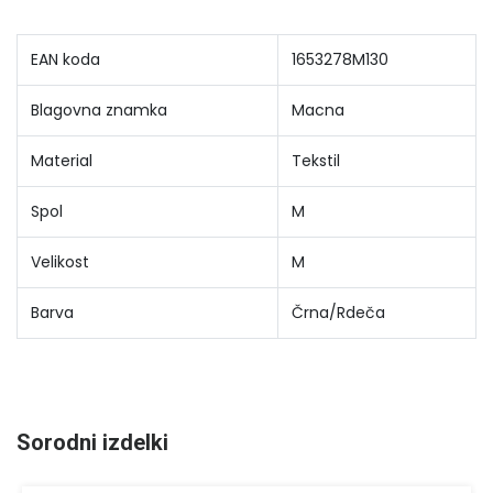
EAN koda
1653278M130
Blagovna znamka
Macna
Material
Tekstil
Spol
M
Velikost
M
Barva
Črna/Rdeča
Sorodni izdelki