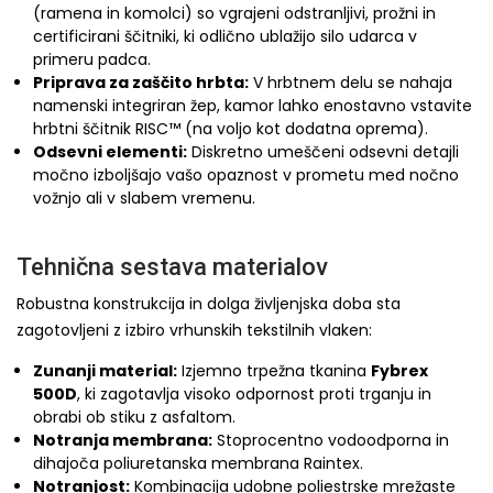
(ramena in komolci) so vgrajeni odstranljivi, prožni in
certificirani ščitniki, ki odlično ublažijo silo udarca v
primeru padca.
Priprava za zaščito hrbta:
V hrbtnem delu se nahaja
namenski integriran žep, kamor lahko enostavno vstavite
hrbtni ščitnik RISC™ (na voljo kot dodatna oprema).
Odsevni elementi:
Diskretno umeščeni odsevni detajli
močno izboljšajo vašo opaznost v prometu med nočno
vožnjo ali v slabem vremenu.
Tehnična sestava materialov
Robustna konstrukcija in dolga življenjska doba sta
zagotovljeni z izbiro vrhunskih tekstilnih vlaken:
Zunanji material:
Izjemno trpežna tkanina
Fybrex
500D
, ki zagotavlja visoko odpornost proti trganju in
obrabi ob stiku z asfaltom.
Notranja membrana:
Stoprocentno vodoodporna in
dihajoča poliuretanska membrana Raintex.
Notranjost:
Kombinacija udobne poliestrske mrežaste