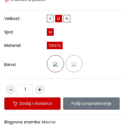
Velikost:
S
XL
M
Spol:
M
Material:
TEKSTIL
Barva:
Dodaj v košarico
Pošlji povpraševanje
Blagovna znamka:
Macna