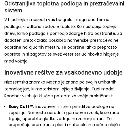
Odstranljiva toplotna podloga in prezračevalni
sistem
V hladnejših mesecih vas bo grela integrirana termo
podloga, ki odlično zadržuje toploto. Ko nastopijo toplejši
dnevi, lahko podlogo s pomočjo zadrge hitro odstranite. Za
dodaten pretok zraka poskrbijo namenske prezračevalne
odprtine na ključnih mestih. Te odprtine lahko preprosto
odprete in si zagotovite svež veter ter učinkovito hlajenje
med vožnjo.
Inovativne rešitve za vsakodnevno udobje
Nizozemska znamka Macna je znana po svojih unikatnih
tehnologijah, ki motoristom lajšajo življenje. Tudi model
Rancher vsebuje ključne patente za večjo praktičnost:
Easy Cuff™:
Inovativen sistem pritrditve podloge na
zapestju. Namesto nerodnih gumbov in zank, ki se rade
trgajo, uporablja gladko zadrgo na zunanji strani. To
preprečuje premikanje plasti materiala in močno olajša