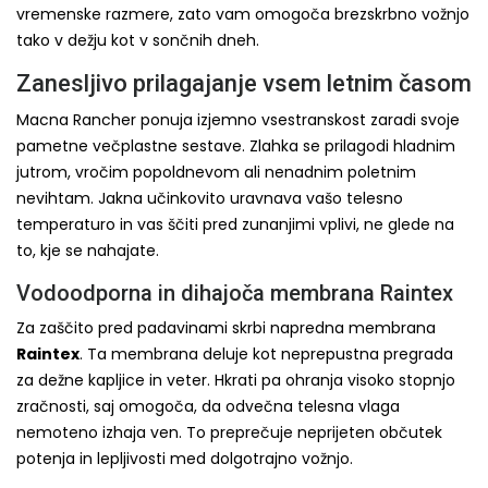
vremenske razmere, zato vam omogoča brezskrbno vožnjo
tako v dežju kot v sončnih dneh.
Zanesljivo prilagajanje vsem letnim časom
Macna Rancher ponuja izjemno vsestranskost zaradi svoje
pametne večplastne sestave. Zlahka se prilagodi hladnim
jutrom, vročim popoldnevom ali nenadnim poletnim
nevihtam. Jakna učinkovito uravnava vašo telesno
temperaturo in vas ščiti pred zunanjimi vplivi, ne glede na
to, kje se nahajate.
Vodoodporna in dihajoča membrana Raintex
Za zaščito pred padavinami skrbi napredna membrana
Raintex
. Ta membrana deluje kot neprepustna pregrada
za dežne kapljice in veter. Hkrati pa ohranja visoko stopnjo
zračnosti, saj omogoča, da odvečna telesna vlaga
nemoteno izhaja ven. To preprečuje neprijeten občutek
potenja in lepljivosti med dolgotrajno vožnjo.