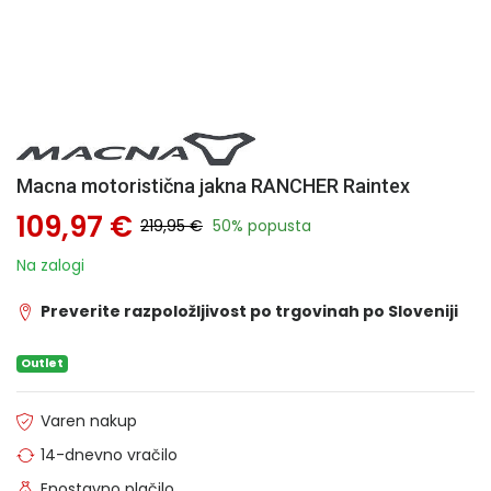
Macna motoristična jakna RANCHER Raintex
109,97 €
219,95 €
50% popusta
Na zalogi
Preverite razpoložljivost po trgovinah po Sloveniji
Outlet
Varen nakup
14-dnevno vračilo
Enostavno plačilo