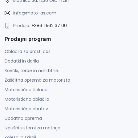
Blatnica 3a, 1236 OIC Trzin
info@moto-as.com
Prodaja:
+386 1 562 37 00
Prodajni program
Oblačila za prosti čas
Dodatki in darila
Kovčki, torbe in nahrbtniki
Zaščitna oprema za motorista
Motoristične čelade
Motoristična oblačila
Motoristična obutev
Dodatna oprema
Izpušni sistemi za motorje
Kolesa in skiroji