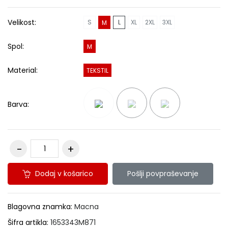
Velikost:
S
L
XL
2XL
3XL
M
Spol:
M
Material:
TEKSTIL
Barva:
Dodaj v košarico
Pošlji povpraševanje
Blagovna znamka:
Macna
Šifra artikla:
1653343M871