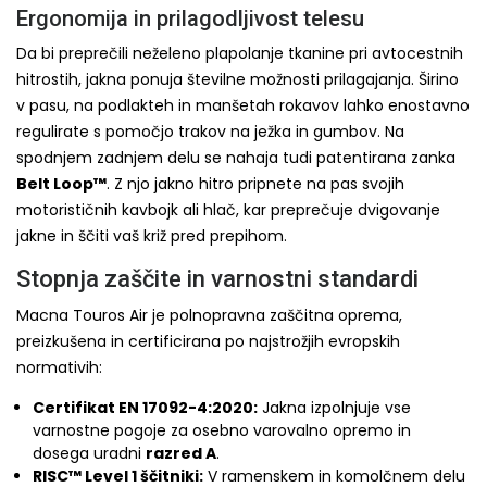
Ergonomija in prilagodljivost telesu
Da bi preprečili neželeno plapolanje tkanine pri avtocestnih
hitrostih, jakna ponuja številne možnosti prilagajanja. Širino
v pasu, na podlakteh in manšetah rokavov lahko enostavno
regulirate s pomočjo trakov na ježka in gumbov. Na
spodnjem zadnjem delu se nahaja tudi patentirana zanka
Belt Loop™
. Z njo jakno hitro pripnete na pas svojih
motorističnih kavbojk ali hlač, kar preprečuje dvigovanje
jakne in ščiti vaš križ pred prepihom.
Stopnja zaščite in varnostni standardi
Macna Touros Air je polnopravna zaščitna oprema,
preizkušena in certificirana po najstrožjih evropskih
normativih:
Certifikat EN 17092-4:2020:
Jakna izpolnjuje vse
varnostne pogoje za osebno varovalno opremo in
dosega uradni
razred A
.
RISC™ Level 1 ščitniki:
V ramenskem in komolčnem delu