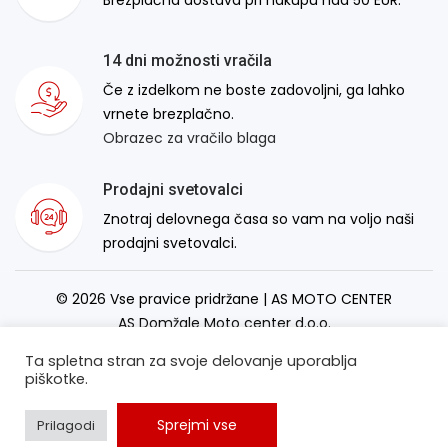
Brezplačna dostava pri nakupu nad 50 EUR.
14 dni možnosti vračila
Če z izdelkom ne boste zadovoljni, ga lahko
vrnete brezplačno.
Obrazec za vračilo blaga
Prodajni svetovalci
Znotraj delovnega časa so vam na voljo naši
prodajni svetovalci.
© 2026 Vse pravice pridržane | AS MOTO CENTER
AS Domžale Moto center d.o.o.
Izdelava spletne strani:
RSMT
Ta spletna stran za svoje delovanje uporablja
piškotke.
Sprejmi vse
Prilagodi