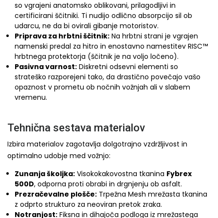
so vgrajeni anatomsko oblikovani, prilagodljivi in
certificirani ščitniki. Ti nudijo odlično absorpcijo sil ob
udarcu, ne da bi ovirali gibanje motoristov.
Priprava za hrbtni ščitnik:
Na hrbtni strani je vgrajen
namenski predal za hitro in enostavno namestitev RISC™
hrbtnega protektorja (ščitnik je na voljo ločeno).
Pasivna varnost:
Diskretni odsevni elementi so
strateško razporejeni tako, da drastično povečajo vašo
opaznost v prometu ob nočnih vožnjah ali v slabem
vremenu.
Tehnična sestava materialov
Izbira materialov zagotavlja dolgotrajno vzdržljivost in
optimalno udobje med vožnjo:
Zunanja školjka:
Visokokakovostna tkanina
Fybrex
500D
, odporna proti obrabi in drgnjenju ob asfalt.
Prezračevalne plošče:
Trpežna Mesh mrežasta tkanina
z odprto strukturo za neoviran pretok zraka.
Notranjost:
Fiksna in dihajoča podloga iz mrežastega