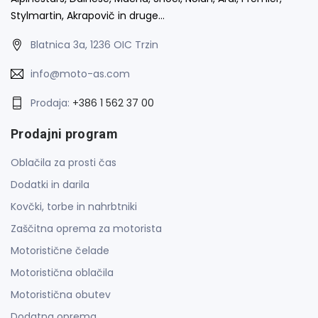
Stylmartin, Akrapovič in druge…
Blatnica 3a, 1236 OIC Trzin
info@moto-as.com
Prodaja:
+386 1 562 37 00
Prodajni program
Oblačila za prosti čas
Dodatki in darila
Kovčki, torbe in nahrbtniki
Zaščitna oprema za motorista
Motoristične čelade
Motoristična oblačila
Motoristična obutev
Dodatna oprema