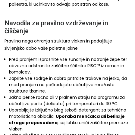
poliestra, ki učinkovito odvaja pot stran od kože.
Navodila za pravilno vzdrževanje in
čiščenje
Pravilna nega ohranja strukturo vlaken in podaljšuje
življenjsko dobo vaše poletne jakne:
Pred pranjem izpraznite vse zunanje in notranje žepe ter
obvezno odstranite zaščitne ščitnike RISC™ iz ramen in
komolcev.
Zaprite vse zadrge in dobro pritrdite trakove na ježka, da
med pranjem ne poškodujete občutljive mrežaste
strukture tkanine.
Jakno perite ročno ali v pralnem stroju na programu za
občutljivo perilo (delicate) pri temperaturi do 30 °C.
Uporabljajte izključno blag tekoči detergent za tehnična
motoristična oblačila.
Uporaba mehčalca ali belila je
strogo prepovedana
, saj lahko uniči zaščitne premaze
vlaken.