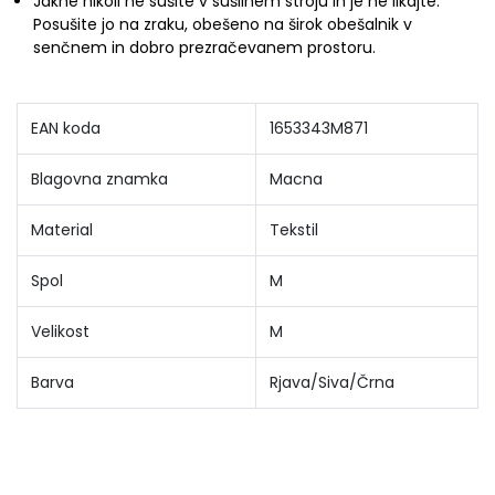
Jakne nikoli ne sušite v sušilnem stroju in je ne likajte.
Posušite jo na zraku, obešeno na širok obešalnik v
senčnem in dobro prezračevanem prostoru.
EAN koda
1653343M871
Blagovna znamka
Macna
Material
Tekstil
Spol
M
Velikost
M
Barva
Rjava/Siva/Črna