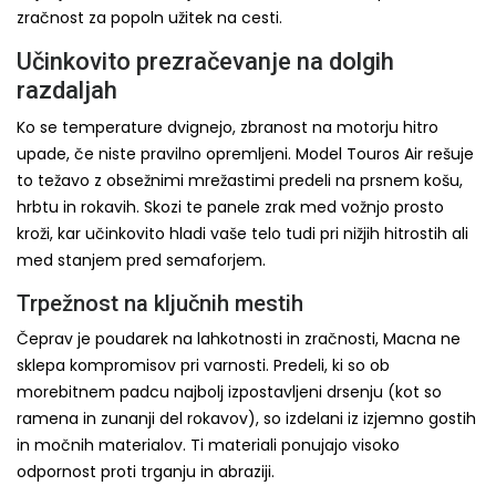
zračnost za popoln užitek na cesti.
Učinkovito prezračevanje na dolgih
razdaljah
Ko se temperature dvignejo, zbranost na motorju hitro
upade, če niste pravilno opremljeni. Model Touros Air rešuje
to težavo z obsežnimi mrežastimi predeli na prsnem košu,
hrbtu in rokavih. Skozi te panele zrak med vožnjo prosto
kroži, kar učinkovito hladi vaše telo tudi pri nižjih hitrostih ali
med stanjem pred semaforjem.
Trpežnost na ključnih mestih
Čeprav je poudarek na lahkotnosti in zračnosti, Macna ne
sklepa kompromisov pri varnosti. Predeli, ki so ob
morebitnem padcu najbolj izpostavljeni drsenju (kot so
ramena in zunanji del rokavov), so izdelani iz izjemno gostih
in močnih materialov. Ti materiali ponujajo visoko
odpornost proti trganju in abraziji.