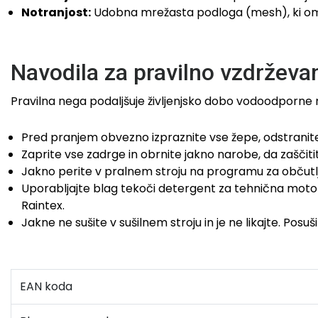
Notranjost:
Udobna mrežasta podloga (mesh), ki omo
Navodila za pravilno vzdrževan
Pravilna nega podaljšuje življenjsko dobo vodoodporne
Pred pranjem obvezno izpraznite vse žepe, odstranite
Zaprite vse zadrge in obrnite jakno narobe, da zaščiti
Jakno perite v pralnem stroju na programu za občutlji
Uporabljajte blag tekoči detergent za tehnična motor
Raintex.
Jakne ne sušite v sušilnem stroju in je ne likajte. Pos
EAN koda