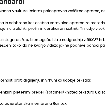
tandardi
 Macna Vaulture Raintex polnopravna zaščitna oprema, cert
ana in odobrena kot osebna varovalna oprema za motoris
ni ultralahki, prožni in certificirani ščitniki. Ti nudijo 
integriran žep, ki omogoča hitro nadgradnjo z RISC™ hrbtn
ščeni tako, da ne kvarijo videza jakne podnevi, ponoči p
nost proti drgnjenju in vrhunsko udobje tekstila:
hkimi pletenimi predeli (softshell/knitted tekstura), ki z
ča poliuretanska membrana Raintex.