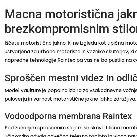
Macna motoristična jak
brezkompromisnim stil
Iščete motoristično jakno, ki ne izgleda kot tipična mo
ustvarjena za urbane motoriste in voznike skuterjev, ki 
napredne tehnologije Raintex pa vas ne bo pustila na ce
Sproščen mestni videz in odli
Model Vaulture je popolna izbira za vsakodnevne vožnje
puloverja in varnost motoristične jakne lahko združljiva.
Vodoodporna membrana Raintex
Pod zunanjim sproščenim slojem se skriva fiksna mem
učinkovito odvaja odvečno telesno toploto in vlago nav