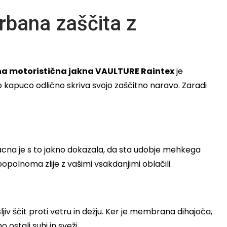
rbana zaščita z
a motoristična jakna VAULTURE Raintex
je
vo kapuco odlično skriva svojo zaščitno naravo. Zaradi
acna je s to jakno dokazala, da sta udobje mehkega
opolnoma zlije z vašimi vsakdanjimi oblačili.
jiv ščit proti vetru in dežju. Ker je membrana dihajoča,
stali suhi in sveži.