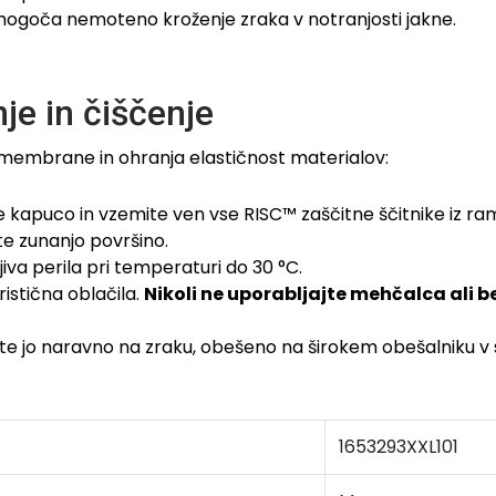
goča nemoteno kroženje zraka v notranjosti jakne.
je in čiščenje
 membrane in ohranja elastičnost materialov:
 kapuco in vzemite ven vse RISC™ zaščitne ščitnike iz ra
te zunanjo površino.
va perila pri temperaturi do 30 °C.
istična oblačila.
Nikoli ne uporabljajte mehčalca ali be
ušite jo naravno na zraku, obešeno na širokem obešalniku v 
1653293XXL101