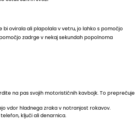
i ovirala ali plapolala v vetru, jo lahko s pomočjo
ko s pomočjo zadrge v nekaj sekundah popolnoma
dite na pas svojih motorističnih kavbojk. To preprečuje
ujejo vdor hladnega zraka v notranjost rokavov.
lefon, ključi ali denarnica.