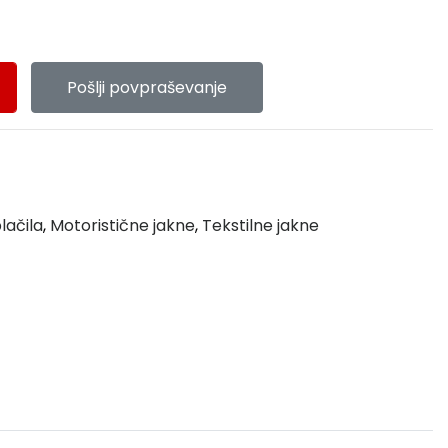
Pošlji povpraševanje
lačila
,
Motoristične jakne
,
Tekstilne jakne