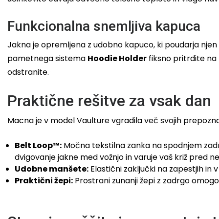
Funkcionalna snemljiva kapuca
Jakna je opremljena z udobno kapuco, ki poudarja njen m
pametnega sistema
Hoodie Holder
fiksno pritrdite n
odstranite.
Praktične rešitve za vsak dan
Macna je v model Vaulture vgradila več svojih prepozna
Belt Loop™:
Močna tekstilna zanka na spodnjem zadnje
dvigovanje jakne med vožnjo in varuje vaš križ pred n
Udobne manšete:
Elastični zaključki na zapestjih i
Praktični žepi:
Prostrani zunanji žepi z zadrgo omogoč