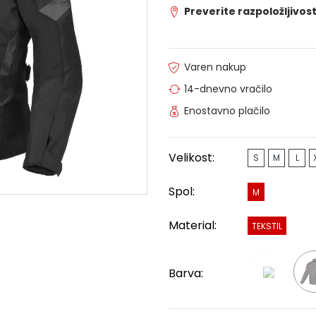
Preverite razpoložljivost
Varen nakup
14-dnevno vračilo
Enostavno plačilo
Velikost:
S
M
L
Spol:
M
Material:
TEKSTIL
Barva: