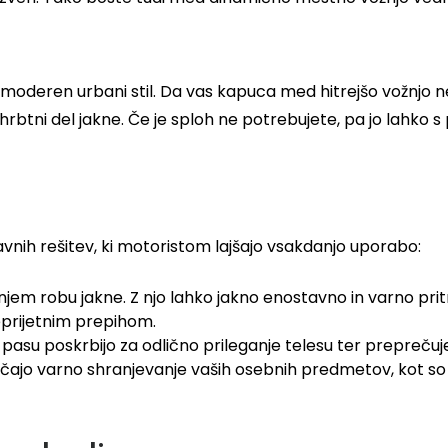
oderen urbani stil. Da vas kapuca med hitrejšo vožnjo ne b
a hrbtni del jakne. Če je sploh ne potrebujete, pa jo lah
vnih rešitev, ki motoristom lajšajo vsakdanjo uporabo:
m robu jakne. Z njo lahko jakno enostavno in varno pritr
eprijetnim prepihom.
n v pasu poskrbijo za odlično prileganje telesu ter prepreč
ajo varno shranjevanje vaših osebnih predmetov, kot so te