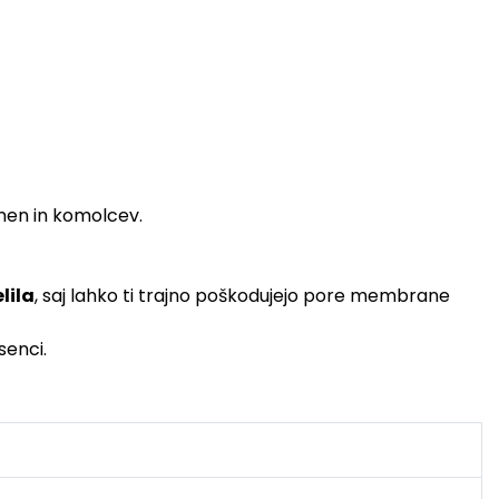
men in komolcev.
lila
, saj lahko ti trajno poškodujejo pore membrane
senci.