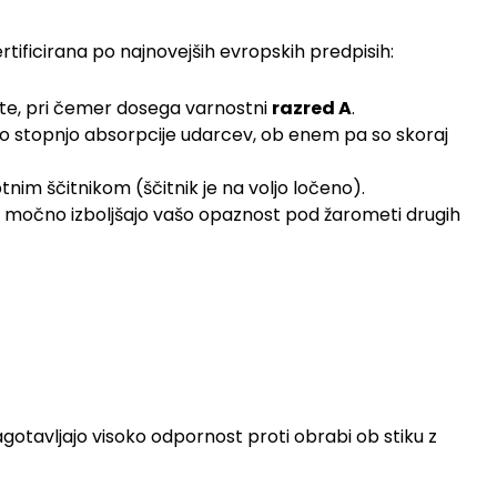
ificirana po najnovejših evropskih predpisih:
te, pri čemer dosega varnostni
razred A
.
visoko stopnjo absorpcije udarcev, ob enem pa so skoraj
im ščitnikom (ščitnik je na voljo ločeno).
a močno izboljšajo vašo opaznost pod žarometi drugih
agotavljajo visoko odpornost proti obrabi ob stiku z