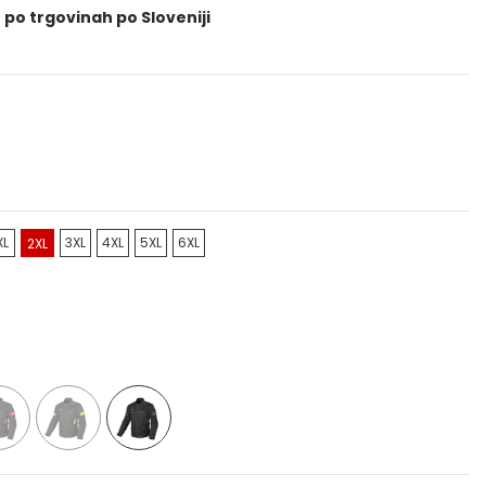
 po trgovinah po Sloveniji
XL
3XL
4XL
5XL
6XL
2XL