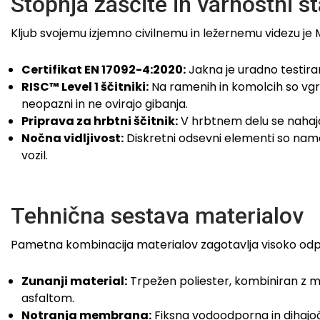
Stopnja zaščite in varnostni s
Kljub svojemu izjemno civilnemu in ležernemu videzu je
Certifikat EN 17092-4:2020:
Jakna je uradno testir
RISC™ Level 1 ščitniki:
Na ramenih in komolcih so vgraje
neopazni in ne ovirajo gibanja.
Priprava za hrbtni ščitnik:
V hrbtnem delu se nahaja 
Nočna vidljivost:
Diskretni odsevni elementi so name
vozil.
Tehnična sestava materialov
Pametna kombinacija materialov zagotavlja visoko odpor
Zunanji material:
Trpežen poliester, kombiniran z me
asfaltom.
Notranja membrana:
Fiksna vodoodporna in dihajo