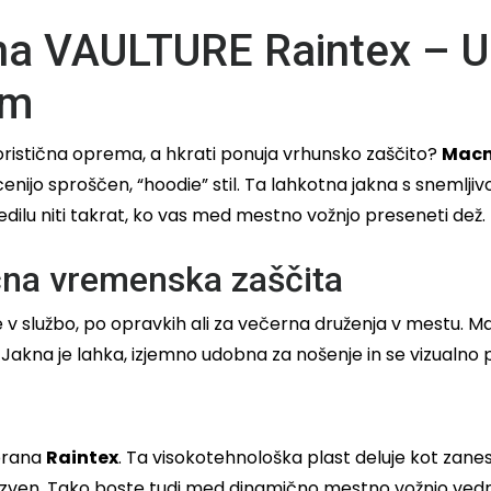
na VAULTURE Raintex – U
om
toristična oprema, a hkrati ponuja vrhunsko zaščito?
Macn
cenijo sproščen, “hoodie” stil. Ta lahkotna jakna s snemlji
dilu niti takrat, ko vas med mestno vožnjo preseneti dež.
čna vremenska zaščita
 v službo, po opravkih ali za večerna druženja v mestu. M
 Jakna je lahka, izjemno udobna za nošenje in se vizualno p
brana
Raintex
. Ta visokotehnološka plast deluje kot zanesl
zven. Tako boste tudi med dinamično mestno vožnjo vedno o