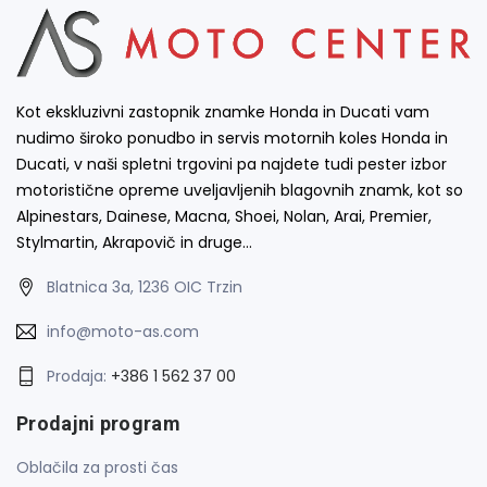
Kot ekskluzivni zastopnik znamke Honda in Ducati vam
nudimo široko ponudbo in servis motornih koles Honda in
Ducati, v naši spletni trgovini pa najdete tudi pester izbor
motoristične opreme uveljavljenih blagovnih znamk, kot so
Alpinestars, Dainese, Macna, Shoei, Nolan, Arai, Premier,
Stylmartin, Akrapovič in druge…
Blatnica 3a, 1236 OIC Trzin
info@moto-as.com
Prodaja:
+386 1 562 37 00
Prodajni program
Oblačila za prosti čas