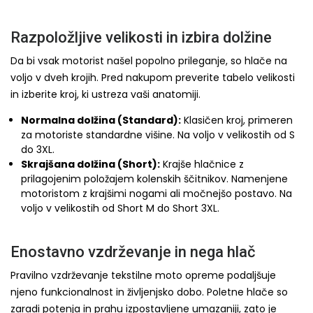
Razpoložljive velikosti in izbira dolžine
Da bi vsak motorist našel popolno prileganje, so hlače na
voljo v dveh krojih. Pred nakupom preverite tabelo velikosti
in izberite kroj, ki ustreza vaši anatomiji.
Normalna dolžina (Standard):
Klasičen kroj, primeren
za motoriste standardne višine. Na voljo v velikostih od S
do 3XL.
Skrajšana dolžina (Short):
Krajše hlačnice z
prilagojenim položajem kolenskih ščitnikov. Namenjene
motoristom z krajšimi nogami ali močnejšo postavo. Na
voljo v velikostih od Short M do Short 3XL.
Enostavno vzdrževanje in nega hlač
Pravilno vzdrževanje tekstilne moto opreme podaljšuje
njeno funkcionalnost in življenjsko dobo. Poletne hlače so
zaradi potenja in prahu izpostavljene umazaniji, zato je