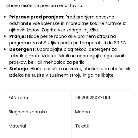
njihovo čiščenje povsem enostavno.
Priprava pred pranjem:
Pred pranjem obvezno
odstranite vse kolenske in morebitne kolčne ščitnike iz
njihovih žepov. Zaprite vse zadrge in ježke.
Pranje:
Hlače perite ročno ali v pralnem stroju na
programu za občutljivo perilo pri temperaturi do 30 °C.
Detergent:
Uporabljajte blag tekoči detergent za
tekstilne moto izdelke. Nikoli ne uporabljajte agresivnih
praškov, belil ali mehčalca za perilo.
Sušenje:
Hlače posušite na zraku, obešene na obešalnik.
Izdelka ne sušite v sušilnem stroju in ga ne likajte.
EAN koda
1652062SXXXL101
Blagovna znamka
Macna
Material
Tekstil