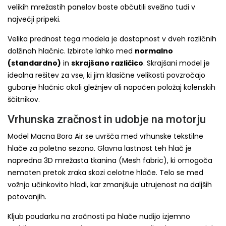
velikih mrežastih panelov boste občutili svežino tudi v
največji pripeki.
Velika prednost tega modela je dostopnost v dveh različnih
dolžinah hlačnic. Izbirate lahko med
normalno
(standardno)
in
skrajšano različico
. Skrajšani model je
idealna rešitev za vse, ki jim klasične velikosti povzročajo
gubanje hlačnic okoli gležnjev ali napačen položaj kolenskih
ščitnikov.
Vrhunska zračnost in udobje na motorju
Model Macna Bora Air se uvršča med vrhunske tekstilne
hlače za poletno sezono. Glavna lastnost teh hlač je
napredna 3D mrežasta tkanina (Mesh fabric), ki omogoča
nemoten pretok zraka skozi celotne hlače. Telo se med
vožnjo učinkovito hladi, kar zmanjšuje utrujenost na daljših
potovanjih.
Kljub poudarku na zračnosti pa hlače nudijo izjemno