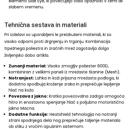
elementi Side Eye, ki povečujejo vašo opaznost v temi ali
slabem vremenu.
Tehnična sestava in materiali
Pri izdelavi so uporabljeni le preizkušeni materiali, ki so
visoko odporni proti drgnjenju in trganju. Kombinacija
trpežnega poliestra in zračnih mrež zagotavlja dolgo
življenjsko dobo artikla.
Zunanji material:
Visoko zmogljiv poliester 600D,
kombiniran z velikimi paneli iz mrežaste tkanine (Mesh).
Notranjost:
Lahka in koži prijazna mrežasta podloga, ki
dodatno spodbuja kroženje zraka in preprečuje lepljenje
hlač na kožo.
Povezava z jakno:
Kratka povezovalna zadrga omogoča
hitro in enostavno spenjanje hlač s poljubno motoristično
jakno Macna.
Dodatne funkcije:
Heatshield tehnologija na notranji
strani spodnjega dela nog preprečuje taljenje materiala
ob stiku z vročim izpušnim sistemom.