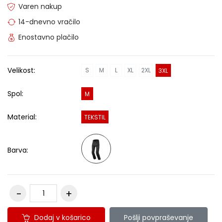
Varen nakup
14-dnevno vračilo
Enostavno plačilo
Velikost:
S
M
L
XL
2XL
3XL
Spol:
M
Material:
TEKSTIL
Barva:
Dodaj v košarico
Pošlji povpraševanje