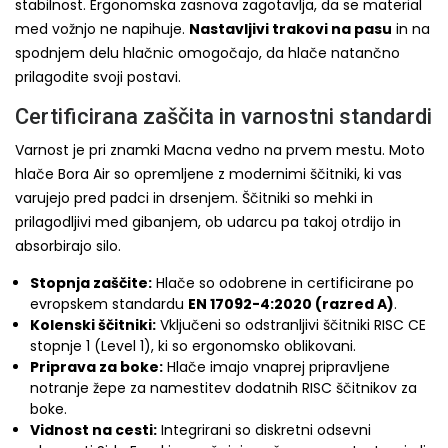
stabilnost. Ergonomska zasnova zagotavlja, da se material
med vožnjo ne napihuje.
Nastavljivi trakovi na pasu
in na
spodnjem delu hlačnic omogočajo, da hlače natančno
prilagodite svoji postavi.
Certificirana zaščita in varnostni standardi
Varnost je pri znamki Macna vedno na prvem mestu. Moto
hlače Bora Air so opremljene z modernimi ščitniki, ki vas
varujejo pred padci in drsenjem. Ščitniki so mehki in
prilagodljivi med gibanjem, ob udarcu pa takoj otrdijo in
absorbirajo silo.
Stopnja zaščite:
Hlače so odobrene in certificirane po
evropskem standardu
EN 17092-4:2020 (razred A)
.
Kolenski ščitniki:
Vključeni so odstranljivi ščitniki RISC CE
stopnje 1 (Level 1), ki so ergonomsko oblikovani.
Priprava za boke:
Hlače imajo vnaprej pripravljene
notranje žepe za namestitev dodatnih RISC ščitnikov za
boke.
Vidnost na cesti:
Integrirani so diskretni odsevni