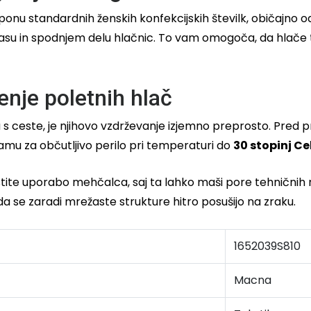
onu standardnih ženskih konfekcijskih številk, običajno 
 pasu in spodnjem delu hlačnic. To vam omogoča, da hlače t
enje poletnih hlač
u s ceste, je njihovo vzdrževanje izjemno preprosto. Pred 
amu za občutljivo perilo pri temperaturi do
30 stopinj Ce
ite uporabo mehčalca, saj ta lahko maši pore tehničnih mat
e, da se zaradi mrežaste strukture hitro posušijo na zraku.
1652039S810
Macna