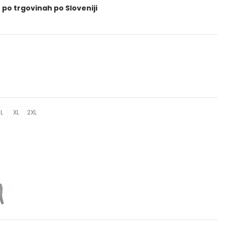
 po trgovinah po Sloveniji
L
XL
2XL