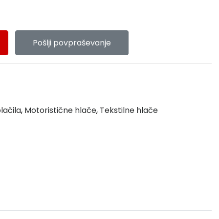
Pošlji povpraševanje
lačila
,
Motoristične hlače
,
Tekstilne hlače