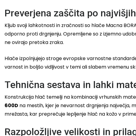
Preverjena zaščita po najvišji
Kljub svoji lahkotnosti in zračnosti so hlače Macna BORA
odporno proti drgnjenju. Opremljene so z izjemno udobn
ne ovirajo pretoka zraka.
Hlače izpolnjujejo stroge evropske varnostne standarde
varnost in boljšo vidljivost v temi ali slabem vremenu 
Tehnična sestava in lahki mate
Konstrukcija hlač temelji na kombinaciji vrhunskih mater
600D
na mestih, kjer je nevarnost drgnjenja največja, 
mrežasta, kar preprečuje lepljenje hlač na kožo v prime
Razpoložljive velikosti in pril