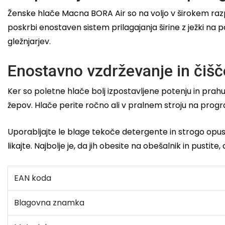
Ženske hlače Macna BORA Air so na voljo v širokem razp
poskrbi enostaven sistem prilagajanja širine z ježki na
gležnjarjev.
Enostavno vzdrževanje in čišč
Ker so poletne hlače bolj izpostavljene potenju in prah
žepov. Hlače perite ročno ali v pralnem stroju na progr
Uporabljajte le blage tekoče detergente in strogo opust
likajte. Najbolje je, da jih obesite na obešalnik in pustit
EAN koda
Blagovna znamka