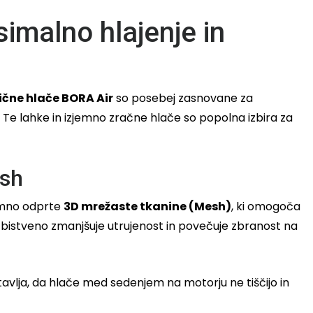
imalno hlajenje in
čne hlače BORA Air
so posebej zasnovane za
 Te lahke in izjemno zračne hlače so popolna izbira za
esh
jemno odprte
3D mrežaste tkanine (Mesh)
, ki omogoča
kar bistveno zmanjšuje utrujenost in povečuje zbranost na
otavlja, da hlače med sedenjem na motorju ne tiščijo in