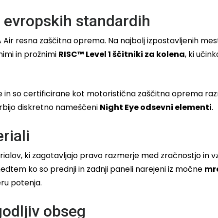
h evropskih standardih
 Air resna zaščitna oprema. Na najbolj izpostavljenih mesti
imi in prožnimi
RISC™ Level 1 ščitniki za kolena
, ki učin
 in so certificirane kot motoristična zaščitna oprema ra
skrbijo diskretno nameščeni
Night Eye odsevni elementi
.
riali
ialov, ki zagotavljajo pravo razmerje med zračnostjo in vzd
medtem ko so prednji in zadnji paneli narejeni iz močne
mr
ru potenja.
agodljiv obseg