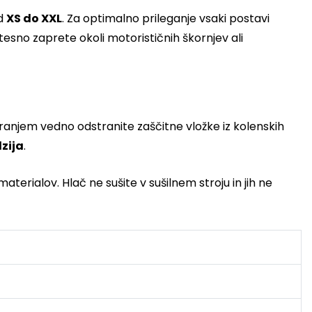
od
XS do XXL
. Za optimalno prileganje vsaki postavi
esno zaprete okoli motorističnih škornjev ali
pranjem vedno odstranite zaščitne vložke iz kolenskih
lzija
.
erialov. Hlač ne sušite v sušilnem stroju in jih ne