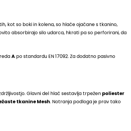
h, kot so boki in kolena, so hlače ojačane s tkanino,
kovito absorbirajo silo udarca, hkrati pa so perforirani, da
zreda
A
po standardu EN 17092. Za dodatno pasivno
ržljivostjo. Glavni del hlač sestavlja trpežen
poliester
ežaste tkanine Mesh
. Notranja podloga je prav tako