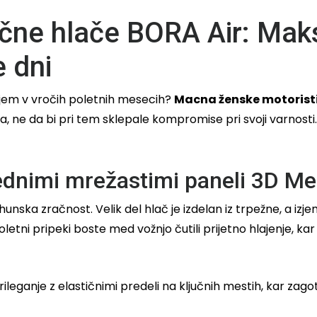
ne hlače BORA Air: Maks
e dni
rjem v vročih poletnih mesecih?
Macna ženske motoristi
 ne da bi pri tem sklepale kompromise pri svoji varnosti.
ednimi mrežastimi paneli 3D M
nska zračnost. Velik del hlač je izdelan iz trpežne, a iz
poletni pripeki boste med vožnjo čutili prijetno hlajenje, 
rileganje z elastičnimi predeli na ključnih mestih, kar zag