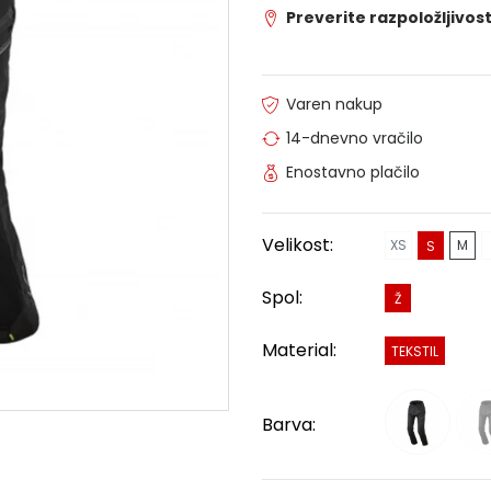
Preverite razpoložljivost
Varen nakup
14-dnevno vračilo
Enostavno plačilo
Velikost:
XS
M
S
Spol:
Ž
Material:
TEKSTIL
Barva: