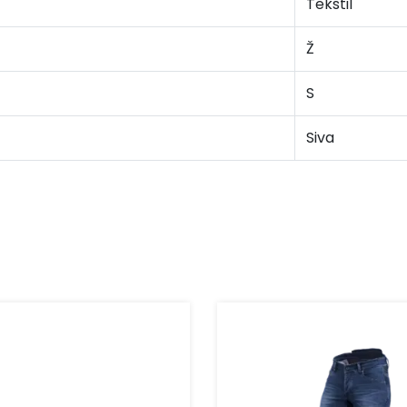
Tekstil
Ž
S
Siva