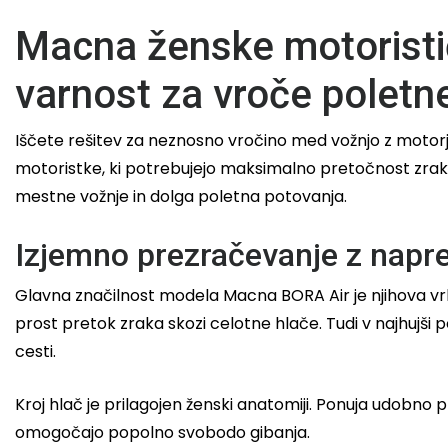
Macna ženske motoristič
varnost za vroče poletn
Iščete rešitev za neznosno vročino med vožnjo z moto
motoristke, ki potrebujejo maksimalno pretočnost zraka,
mestne vožnje in dolga poletna potovanja.
Izjemno prezračevanje z napr
Glavna značilnost modela Macna BORA Air je njihova vrhu
prost pretok zraka skozi celotne hlače. Tudi v najhujši 
cesti.
Kroj hlač je prilagojen ženski anatomiji. Ponuja udobno p
omogočajo popolno svobodo gibanja.