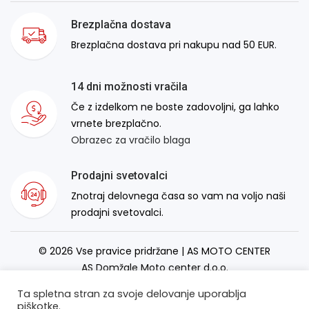
Brezplačna dostava
Brezplačna dostava pri nakupu nad 50 EUR.
14 dni možnosti vračila
Če z izdelkom ne boste zadovoljni, ga lahko
vrnete brezplačno.
Obrazec za vračilo blaga
Prodajni svetovalci
Znotraj delovnega časa so vam na voljo naši
prodajni svetovalci.
© 2026 Vse pravice pridržane | AS MOTO CENTER
AS Domžale Moto center d.o.o.
Izdelava spletne strani:
RSMT
Ta spletna stran za svoje delovanje uporablja
piškotke.