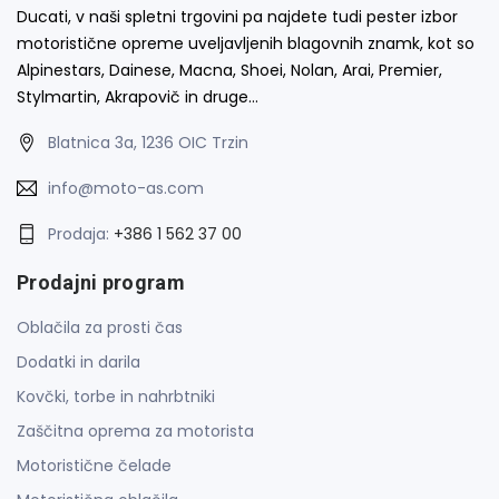
Ducati, v naši spletni trgovini pa najdete tudi pester izbor
motoristične opreme uveljavljenih blagovnih znamk, kot so
Alpinestars, Dainese, Macna, Shoei, Nolan, Arai, Premier,
Stylmartin, Akrapovič in druge…
Blatnica 3a, 1236 OIC Trzin
info@moto-as.com
Prodaja:
+386 1 562 37 00
Prodajni program
Oblačila za prosti čas
Dodatki in darila
Kovčki, torbe in nahrbtniki
Zaščitna oprema za motorista
Motoristične čelade