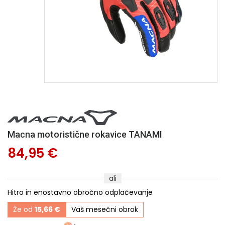
Macna motoristične rokavice TANAMI
84,95 €
ali
Hitro in enostavno obročno odplačevanje
Že od
15,66 €
Vaš mesečni obrok