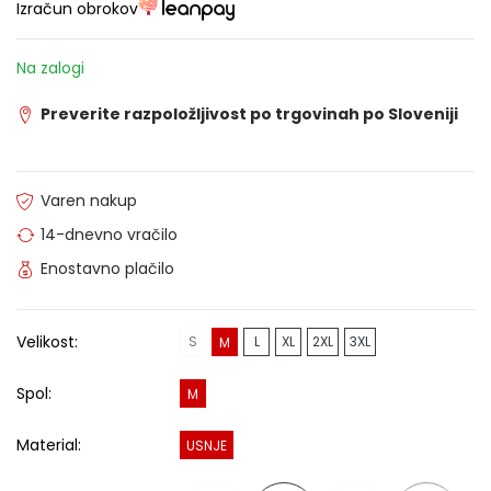
Izračun obrokov
Na zalogi
Preverite razpoložljivost po trgovinah po Sloveniji
Varen nakup
14-dnevno vračilo
Enostavno plačilo
Velikost:
S
L
XL
2XL
3XL
M
Spol:
M
Material:
USNJE