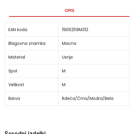
OPIS
EAN koda
1906259M312
Blagovna znamka
Macna
Material
Usnje
Spol
M
Velikost
M
Barva
Rdeča/Črna/Modra/Bela
Sorodni izdelki