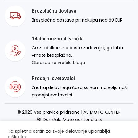
Brezplačna dostava
Brezplačna dostava pri nakupu nad 50 EUR.
14 dni možnosti vračila
Če z izdelkom ne boste zadovoljni, ga lahko
vrnete brezplačno.
Obrazec za vračilo blaga
Prodajni svetovalci
Znotraj delovnega časa so vam na voljo naši
prodajni svetovalci.
© 2026 Vse pravice pridržane | AS MOTO CENTER
AS Domžale Moto center d.o.o.
Izdelava spletne strani:
RSMT
Ta spletna stran za svoje delovanje uporablja
piškotke.