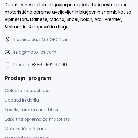
Ducati, v naši spletni trgovini pa najdete tudi pester izbor
motoristične opreme uveljavljenih blagovnih znamk, kot so
Alpinestars, Dainese, Macna, Shoei, Nolan, Arai, Premier,
Stylmartin, Akrapovič in druge…
Blatnica 3a, 1236 OIC Trzin
info@moto-as.com
Prodaja:
+386 1 562 37 00
Prodajni program
Oblačila za prosti čas
Dodatki in darila
Kovčki, torbe in nahrbtniki
Zaščitna oprema za motorista
Motoristične čelade