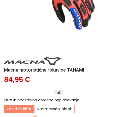
Macna motoristične rokavice TANAMI
84,95 €
ali
Hitro in enostavno obročno odplačevanje
Že od
15,66 €
Vaš mesečni obrok