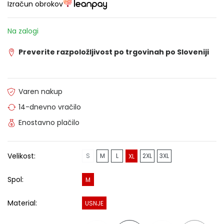
Izračun obrokov
Na zalogi
Preverite razpoložljivost po trgovinah po Sloveniji
Varen nakup
14-dnevno vračilo
Enostavno plačilo
Velikost:
S
M
L
2XL
3XL
XL
Spol:
M
Material:
USNJE