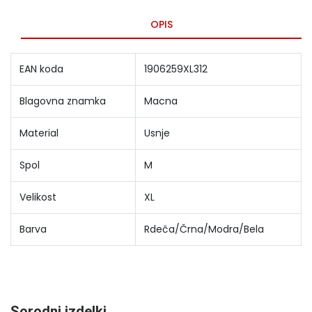
OPIS
EAN koda
1906259XL312
Blagovna znamka
Macna
Material
Usnje
Spol
M
Velikost
XL
Barva
Rdeča/Črna/Modra/Bela
Sorodni izdelki