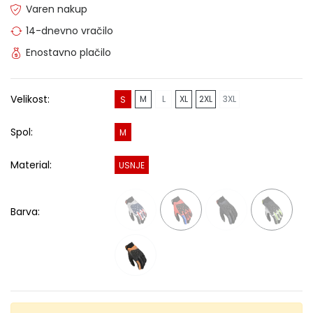
Varen nakup
14-dnevno vračilo
Enostavno plačilo
Velikost:
M
L
XL
2XL
3XL
S
Spol:
M
Material:
USNJE
Barva: