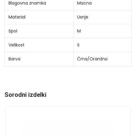
Blagovna znamka
Macna
Material
Usnje
Spol
M
Velikost
S
Barva
Črna/Oranžna
Sorodni izdelki