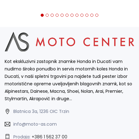
Kot ekskluzivni zastopnik znamke Honda in Ducati vam
nudimo široko ponudbo in servis motornih koles Honda in
Ducati, v naši spletni trgovini pa najdete tudi pester izbor
motoristične opreme uveljavljenih blagovnih znamk, kot so
Alpinestars, Dainese, Macna, Shoei, Nolan, Arai, Premier,
Stylmartin, Akrapovič in druge…
Blatnica 3a, 1236 OIC Trzin
info@moto-as.com
Prodaja:
+386 1 562 37 00