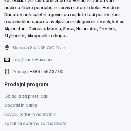
Kot ekskluzivni zastopnik znamke Honda in Ducati vam
nudimo široko ponudbo in servis motornih koles Honda in
Ducati, v naši spletni trgovini pa najdete tudi pester izbor
motoristične opreme uveljavljenih blagovnih znamk, kot so
Alpinestars, Dainese, Macna, Shoei, Nolan, Arai, Premier,
Stylmartin, Akrapovič in druge…
Blatnica 3a, 1236 OIC Trzin
info@moto-as.com
Prodaja:
+386 1 562 37 00
Prodajni program
Oblačila za prosti čas
Dodatki in darila
Kovčki, torbe in nahrbtniki
Zaščitna oprema za motorista