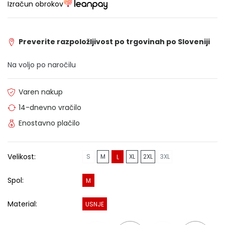
Izračun obrokov
Preverite razpoložljivost po trgovinah po Sloveniji
Na voljo po naročilu
Varen nakup
14-dnevno vračilo
Enostavno plačilo
Velikost:
S
M
XL
2XL
3XL
L
Spol:
M
Material:
USNJE