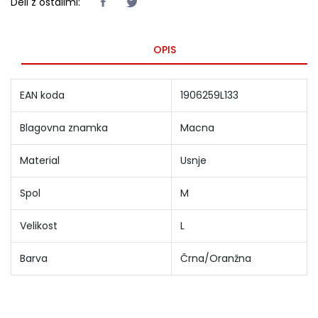
Deli z ostalimi:
OPIS
EAN koda
1906259L133
Blagovna znamka
Macna
Material
Usnje
Spol
M
Velikost
L
Barva
Črna/Oranžna