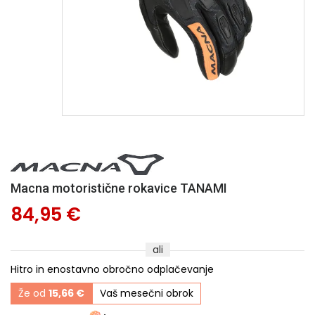
Macna motoristične rokavice TANAMI
84,95 €
ali
Hitro in enostavno obročno odplačevanje
Že od
15,66 €
Vaš mesečni obrok