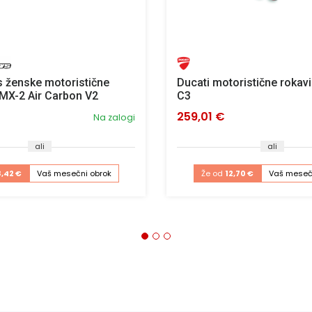
s ženske motoristične
Ducati motoristične roka
MX-2 Air Carbon V2
C3
259,01 €
Na zalogi
ali
ali
8,42 €
Vaš mesečni obrok
Že od
12,70 €
Vaš meseč