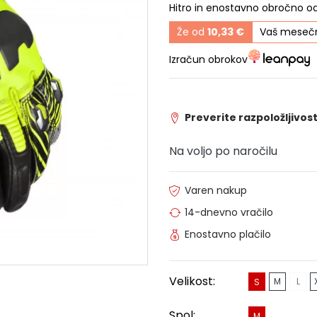
Hitro in enostavno obročno o
Že od
10,33 €
Vaš mesečn
Izračun obrokov
Preverite razpoložljivost
Na voljo po naročilu
Varen nakup
14-dnevno vračilo
Enostavno plačilo
Velikost:
M
L
S
Spol:
M