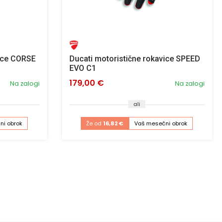
vice CORSE
Ducati motoristične rokavice SPEED
EVO C1
179,00 €
Na zalogi
Na zalogi
ali
ni obrok
Že od
16,82 €
Vaš mesečni obrok