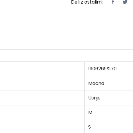
Deli z ostalimi:
1906269S170
Macna
Usnje
M
S