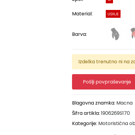
Material:
USNJE
Barva:
Izdelka trenutno ni na za
Pošlji povpraševanje
Blagovna znamka:
Macna
Šifra artikla:
1906269S170
Kategorije:
Motoristična ob