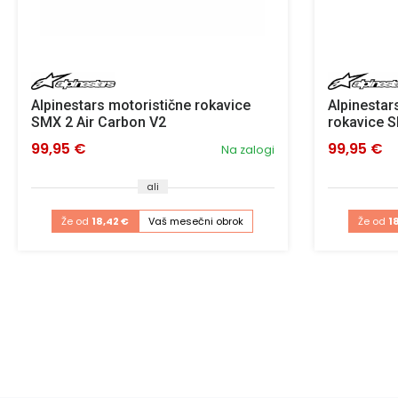
Alpinestars motoristične rokavice
Alpinestar
SMX 2 Air Carbon V2
rokavice S
99,95 €
99,95 €
Na zalogi
ali
Že od
18,42 €
Vaš mesečni obrok
Že od
1