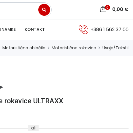
0
0,00
€
+386 1 562 37 00
ZNAMKE
KONTAKT
Motoristična oblačila
Motoristične rokavice
Usnje/Tekstil
e rokavice ULTRAXX
ali