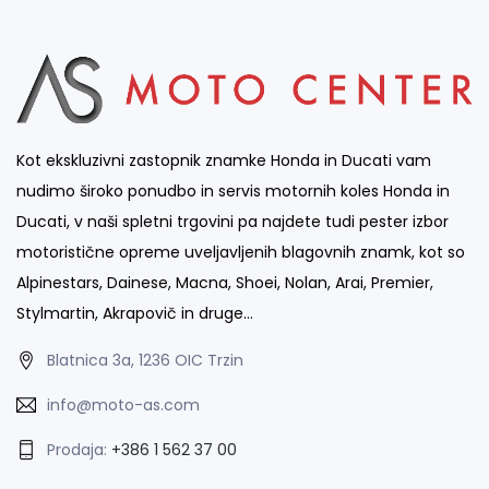
Kot ekskluzivni zastopnik znamke Honda in Ducati vam
nudimo široko ponudbo in servis motornih koles Honda in
Ducati, v naši spletni trgovini pa najdete tudi pester izbor
motoristične opreme uveljavljenih blagovnih znamk, kot so
Alpinestars, Dainese, Macna, Shoei, Nolan, Arai, Premier,
Stylmartin, Akrapovič in druge…
Blatnica 3a, 1236 OIC Trzin
info@moto-as.com
Prodaja:
+386 1 562 37 00