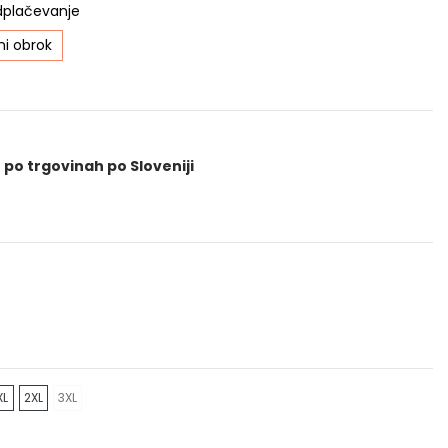
dplačevanje
i obrok
 po trgovinah po Sloveniji
XL
2XL
3XL