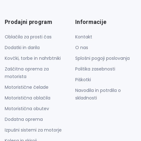
Prodajni program
Informacije
Oblačila za prosti čas
Kontakt
Dodatki in darila
O nas
Kovčki, torbe in nahrbtniki
Splošni pogoji poslovanja
Zaščitna oprema za
Politika zasebnosti
motorista
Piškotki
Motoristične čelade
Navodila in potrdila o
Motoristična oblačila
skladnosti
Motoristična obutev
Dodatna oprema
Izpušni sistemi za motorje
Kolesa in skiroji