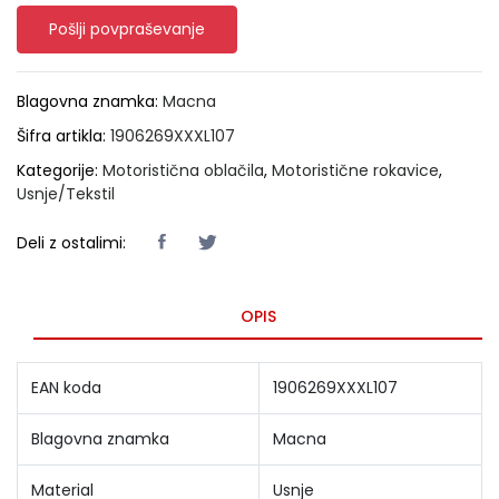
Pošlji povpraševanje
Blagovna znamka:
Macna
Šifra artikla:
1906269XXXL107
Kategorije:
Motoristična oblačila
,
Motoristične rokavice
,
Usnje/Tekstil
Deli z ostalimi:
OPIS
EAN koda
1906269XXXL107
Blagovna znamka
Macna
Material
Usnje