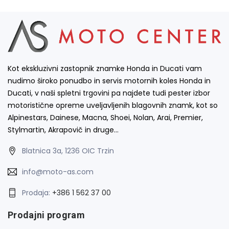
Kot ekskluzivni zastopnik znamke Honda in Ducati vam
nudimo široko ponudbo in servis motornih koles Honda in
Ducati, v naši spletni trgovini pa najdete tudi pester izbor
motoristične opreme uveljavljenih blagovnih znamk, kot so
Alpinestars, Dainese, Macna, Shoei, Nolan, Arai, Premier,
Stylmartin, Akrapovič in druge…
Blatnica 3a, 1236 OIC Trzin
info@moto-as.com
Prodaja:
+386 1 562 37 00
Prodajni program