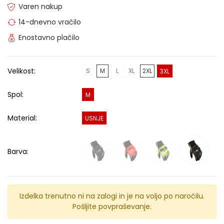
Varen nakup
14-dnevno vračilo
Enostavno plačilo
Velikost:
S
M
L
XL
2XL
3XL
Spol:
M
Material:
USNJE
Barva:
Izdelka trenutno ni na zalogi in je na voljo po naročilu.
Pošljite povpraševanje.