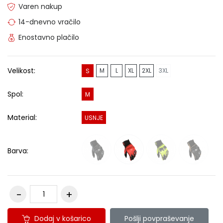
Varen nakup
14-dnevno vračilo
Enostavno plačilo
Velikost:
M
L
XL
2XL
3XL
S
Spol:
M
Material:
USNJE
Barva:
Dodaj v košarico
Pošlji povpraševanje