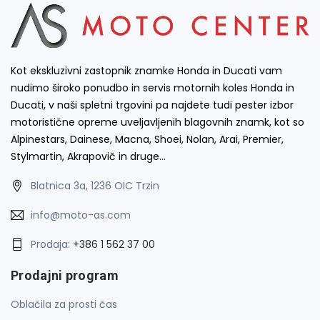
Kot ekskluzivni zastopnik znamke Honda in Ducati vam
nudimo široko ponudbo in servis motornih koles Honda in
Ducati, v naši spletni trgovini pa najdete tudi pester izbor
motoristične opreme uveljavljenih blagovnih znamk, kot so
Alpinestars, Dainese, Macna, Shoei, Nolan, Arai, Premier,
Stylmartin, Akrapovič in druge…
Blatnica 3a, 1236 OIC Trzin
info@moto-as.com
Prodaja:
+386 1 562 37 00
Prodajni program
Oblačila za prosti čas