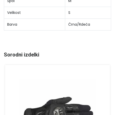
Spol
M
Velikost
S
Barva
Črna/Rdeča
Sorodni izdelki