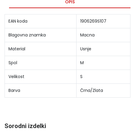
OPIS
EAN koda
1906269S107
Blagovna znamka
Macna
Material
Usnje
Spol
M
Velikost
S
Barva
Črna/Zlata
Sorodni izdelki