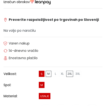
Izračun obrokov
Preverite razpoložljivost po trgovinah po Sloveniji
Na voljo po naročilu
Varen nakup
14-dnevno vračilo
Enostavno plačilo
Velikost:
M
L
XL
2XL
3XL
S
Spol:
M
Material:
USNJE