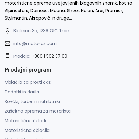
motoristične opreme uveljavljenih blagovnih znamk, kot so
Alpinestars, Dainese, Macna, Shoei, Nolan, Arai, Premier,
Stylmartin, Akrapovič in druge…
Blatnica 3a, 1236 OIC Trzin
info@moto-as.com
Prodaja:
+386 1 562 37 00
Prodajni program
Oblačila za prosti čas
Dodatki in darila
Kovčki, torbe in nahrbtniki
Zaščitna oprema za motorista
Motoristične čelade
Motoristična oblačila