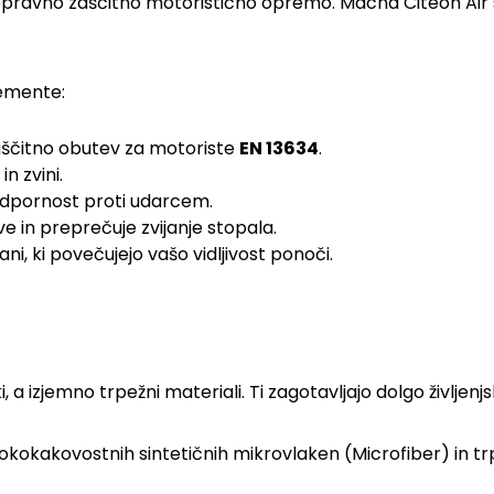
pravno zaščitno motoristično opremo. Macna Citeon Air so u
lemente:
ščitno obutev za motoriste
EN 13634
.
in zvini.
 odpornost proti udarcem.
 in preprečuje zvijanje stopala.
ani, ki povečujejo vašo vidljivost ponoči.
, a izjemno trpežni materiali. Ti zagotavljajo dolgo življen
okokakovostnih sintetičnih mikrovlaken (Microfiber) in tr