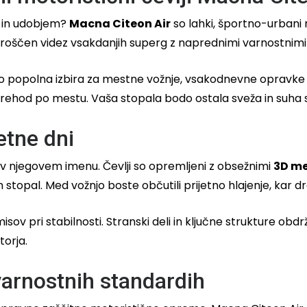
o in udobjem?
Macna Citeon Air
so lahki, športno-urbani m
sproščen videz vsakdanjih superg z naprednimi varnostnimi e
popolna izbira za mestne vožnje, vsakodnevne opravke ali 
sprehod po mestu. Vaša stopala bodo ostala sveža in suha 
etne dni
v njegovem imenu. Čevlji so opremljeni z obsežnimi
3D me
opal. Med vožnjo boste občutili prijetno hlajenje, kar dr
misov pri stabilnosti. Stranski deli in ključne strukture obd
orja.
varnostnih standardih