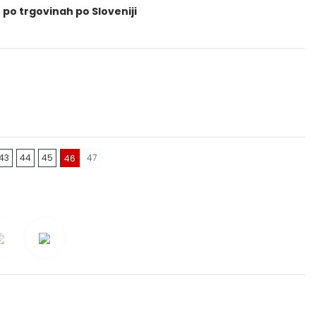
 po trgovinah po Sloveniji
43
44
45
47
46