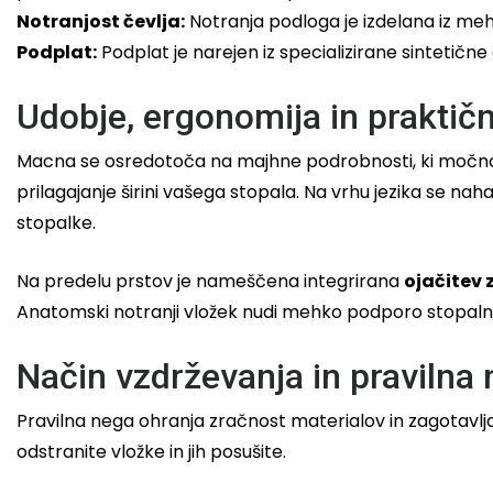
Notranjost čevlja:
Notranja podloga je izdelana iz meh
Podplat:
Podplat je narejen iz specializirane sintetične
Udobje, ergonomija in praktični
Macna se osredotoča na majhne podrobnosti, ki močno i
prilagajanje širini vašega stopala. Na vrhu jezika se nah
stopalke.
Na predelu prstov je nameščena integrirana
ojačitev
Anatomski notranji vložek nudi mehko podporo stopaln
Način vzdrževanja in pravilna
Pravilna nega ohranja zračnost materialov in zagotavlja d
odstranite vložke in jih posušite.