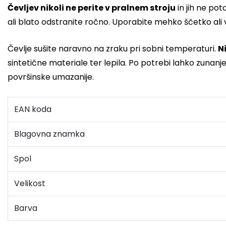
Čevljev nikoli ne perite v pralnem stroju
in jih ne pot
ali blato odstranite ročno. Uporabite mehko ščetko ali 
Čevlje sušite naravno na zraku pri sobni temperaturi.
Ni
sintetične materiale ter lepila. Po potrebi lahko zunanj
površinske umazanije.
EAN koda
Blagovna znamka
Spol
Velikost
Barva