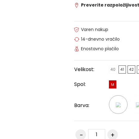
Preverite razpoložljivost
Varen nakup
14-dnevno vračilo
Enostavno plačilo
Velikost:
40
41
42
Spol:
M
Barva: