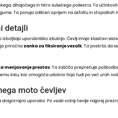
kega, dihajočega in hitro sušečega poliestra. Ta učinkovit
 gume. Ta ponuja odličen oprijem na asfaltu in stopalkah m
 detajli
zboljšajo uporabniško izkušnjo. Čevlji imajo klasičen si
aja priročna
zanka za fiksiranje vezalk
. Ta poskrbi, da s
 za menjavanje prestav
. Ta zaščita preprečuje poškodbe 
emu loku, kar omogoča udobno hojo tudi po več urah noš
 nega moto čevljev
olgotrajno uporabo. Po vsaki vožnji čevlje najprej prezračit