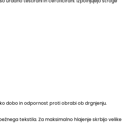
radno testirani in certificirani. Izpolnjujejo stroge
jsko dobo in odpornost proti obrabi ob drgnjenju.
pežnega tekstila. Za maksimalno hlajenje skrbijo velike