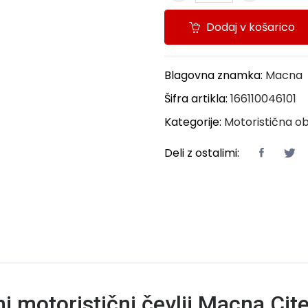
Dodaj v košarico
Blagovna znamka:
Macna
Šifra artikla:
166110046101
Kategorije:
Motoristična o
Deli z ostalimi:
ni motoristični čevlji Macna Cit