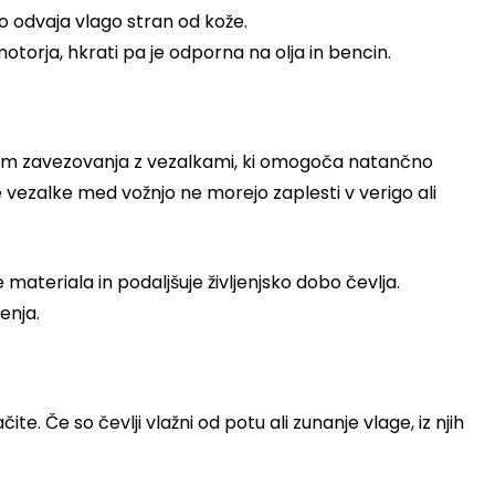
o odvaja vlago stran od kože.
otorja, hkrati pa je odporna na olja in bencin.
stem zavezovanja z vezalkami, ki omogoča natančno
e vezalke med vožnjo ne morejo zaplesti v verigo ali
materiala in podaljšuje življenjsko dobo čevlja.
enja.
e. Če so čevlji vlažni od potu ali zunanje vlage, iz njih