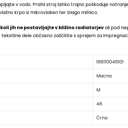
apljajte v vodo. Pralni stroj lahko trajno poškoduje notran
vlažno krpo iz mikrovlaken ter blago milnico.
koli jih ne postavljajte v bližino radiatorjev
ali pod ne
e tekstilne dele občasno zaščitite s sprejem za impregnaci
166110046101
Macna
M
46
Črna