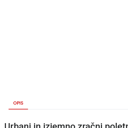
OPIS
Urbani in izjemno zračni polet