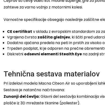
Čeprav so čevlji videti kot modne superge, gre za polno
zahteve za varno vožnjo z motornimi kolesi.
Varnostne specifikacije obsegajo naslednje zaščitne e
CE certifikat
v skladu z evropskim standardom za za
Vgrajena čvrsta
zaščita gležnjev
, ki ščiti pred udarci 
Dodatno ojačana predela na peti in prstih za visoko
Trpežen podplat, ki je odporen na prečne obremenitve
Diskretni
odsevni elementi Stealth Eye
na zadnji str
Tehnična sestava materialov
Pri izdelavi modela Macna Citeon Air so uporabljeni lahki
Sestava je natančno načrtovana:
Zunanji del čevlja:
Glavni del sestavlja kombinacija vis
plošče iz 3D mrežaste tkanine (poliester).