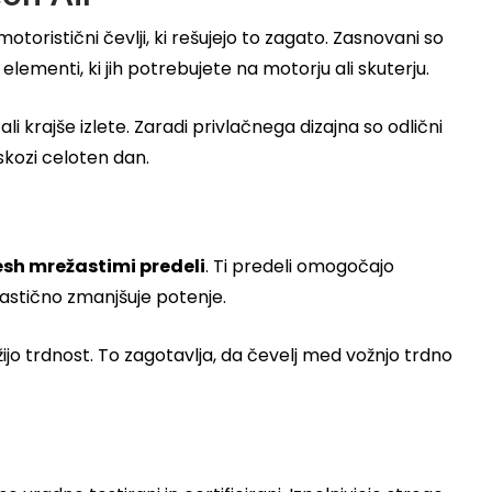
otoristični čevlji, ki rešujejo to zagato. Zasnovani so
lementi, ki jih potrebujete na motorju ali skuterju.
krajše izlete. Zaradi privlačnega dizajna so odlični
skozi celoten dan.
sh mrežastimi predeli
. Ti predeli omogočajo
astično zmanjšuje potenje.
ržijo trdnost. To zagotavlja, da čevelj med vožnjo trdno