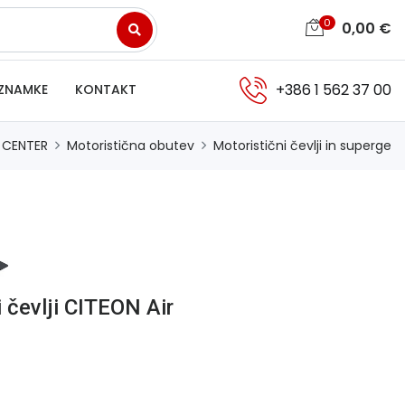
0
0,00
€
+386 1 562 37 00
ZNAMKE
KONTAKT
 CENTER
Motoristična obutev
Motoristični čevlji in superge
 čevlji CITEON Air