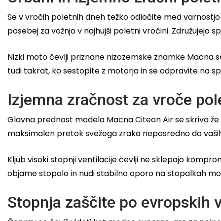
Se v vročih poletnih dneh težko odločite med varnostj
posebej za vožnjo v najhujši poletni vročini. Združujejo 
Nizki moto čevlji priznane nizozemske znamke Macna so 
tudi takrat, ko sestopite z motorja in se odpravite na 
Izjemna zračnost za vroče pol
Glavna prednost modela Macna Citeon Air se skriva že 
maksimalen pretok svežega zraka neposredno do vaših st
Kljub visoki stopnji ventilacije čevlji ne sklepajo kompro
objame stopalo in nudi stabilno oporo na stopalkah mot
Stopnja zaščite po evropskih 