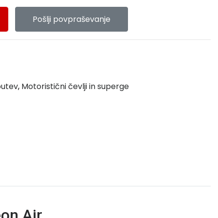
Pošlji povpraševanje
butev
,
Motoristični čevlji in superge
eon Air