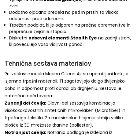
zvini.
Dodatno ojačana predela na peti in prstih za visoko
odpornost proti udarcem.
Trpežen podplat, ki je odporen na prečne obremenitve in
preprečuje zvijanje stopala.
Diskretni
odsevni elementi Stealth Eye
na zadnji strani,
ki povečujejo vašo vidljivost ponoči.
Tehnična sestava materialov
Pri izdelavi modela Macna Citeon Air so uporabljeni lahki, a
izjemno trpežni materiali. Ti zagotavljajo dolgo življenjsko
dobo in odpornost proti obrabi ob drgnjenju. Sestava je
natančno načrtovana:
Zunanji del čevlja:
Glavni del sestavlja kombinacija
visokokakovostnih sintetičnih mikrovlaken (Microfiber) in
trpežnega tekstila. Za maksimalno hlajenje skrbijo velike
plošče iz 3D mrežaste tkanine (poliester).
Notranjost čevlja:
Notranja podloga je izdelana iz