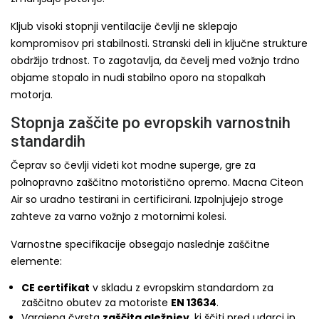
Kljub visoki stopnji ventilacije čevlji ne sklepajo
kompromisov pri stabilnosti. Stranski deli in ključne strukture
obdržijo trdnost. To zagotavlja, da čevelj med vožnjo trdno
objame stopalo in nudi stabilno oporo na stopalkah
motorja.
Stopnja zaščite po evropskih varnostnih
standardih
Čeprav so čevlji videti kot modne superge, gre za
polnopravno zaščitno motoristično opremo. Macna Citeon
Air so uradno testirani in certificirani. Izpolnjujejo stroge
zahteve za varno vožnjo z motornimi kolesi.
Varnostne specifikacije obsegajo naslednje zaščitne
elemente:
CE certifikat
v skladu z evropskim standardom za
zaščitno obutev za motoriste
EN 13634
.
Vgrajena čvrsta
zaščita gležnjev
, ki ščiti pred udarci in