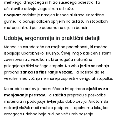
mehkega, dihajočega in hitro sušečega poliestra. Ta
učinkovito odvaja vlago stran od kože.
Podplat:
Podplat je narejen iz specializirane sintetične
gume. Ta ponuja odličen oprijem na asfaltu in stopalkah
motorja, hkrati pa je odporna na olja in bencin.
Udobje, ergonomija in praktični detajli
Macna se osredotoča na majhne podrobnosti, ki močno
izboljšajo uporabniško izkušnjo. Čevlji imajo klasičen sistem
zavezovanja z vezalkami, ki omogoča natančno
prilagajanje širini vašega stopala. Na vrhu jezika se nahaja
priročna
zanka za fiksiranje vezalk
. Ta poskrbi, da se
vezalke med vožnjo ne morejo zaplesti v verigo ali stopalke.
Na predelu prstov je nameščena integrirana
ojačitev za
menjavanje prestav
. Ta zaščita preprečuje poškodbe
materiala in podaljšuje življenjsko dobo čevlja. Anatomski
notranji vložek nudi mehko podporo stopalnemu loku, kar
omogoča udobno hojo tudi po več urah nošenja.