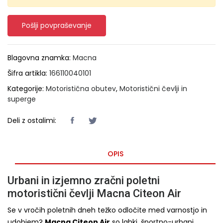
Pošlji povpraševanje
Blagovna znamka:
Macna
Šifra artikla:
166110040101
Kategorije:
Motoristična obutev
,
Motoristični čevlji in
superge
Deli z ostalimi:
OPIS
Urbani in izjemno zračni poletni
motoristični čevlji Macna Citeon Air
Se v vročih poletnih dneh težko odločite med varnostjo in
udobjem?
Macna Citeon Air
so lahki, športno-urbani