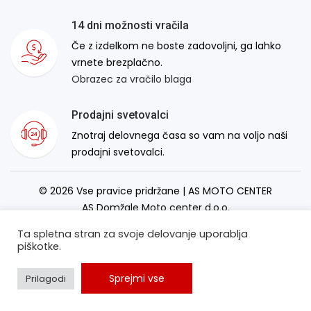
14 dni možnosti vračila
Če z izdelkom ne boste zadovoljni, ga lahko
vrnete brezplačno.
Obrazec za vračilo blaga
Prodajni svetovalci
Znotraj delovnega časa so vam na voljo naši
prodajni svetovalci.
© 2026 Vse pravice pridržane | AS MOTO CENTER
AS Domžale Moto center d.o.o.
Izdelava spletne strani:
RSMT
Ta spletna stran za svoje delovanje uporablja
piškotke.
Sprejmi vse
Prilagodi