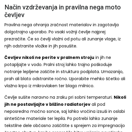
Način vzdrževanja in pravilna nega moto
čevljev
Pravilna nega ohranja zračnost materialov in zagotavlja
dolgotrajno uporabo. Po vsaki vožnji čevlje najprej
prezračite. Če so čevlji vlažni od potu ali zunanje vlage, iz
njih odstranite vložke in jih posušite.
Čevljev nikoli ne perite v pralnem stroju
in jih ne
potapljajte v vodo. Pralni stroj lahko trajno poškoduje
notranje lepljene zaščite in strukturo podplata. Umazanijo,
prah ali blato odstranite ročno. Uporabite mehko ščetko ali
vlažno krpo iz mikrovlaken ter blago milnico.
Čevlje sušite naravno na zraku pri sobni temperaturi.
Nikoli
jih ne postavljajte v bližino radiatorjev
ali pod
neposredno močno sonce, saj lahko vročina izsuši in oslabi
sintetične materiale ter lepila. Po potrebi lahko zunanje
tekstilne dele občasno zaščitite s sprejem za impregnacijo