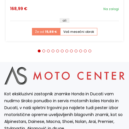
168,99 €
Na zalogi
ali
Že od
15,88 €
Vaš mesečni obrok
Kot ekskluzivni zastopnik znamke Honda in Ducati vam
nudimo široko ponudbo in servis motornih koles Honda in
Ducati, v naši spletni trgovini pa najdete tudi pester izbor
motoristične opreme uveljavljenih blagovnih znamk, kot so
Alpinestars, Dainese, Macna, Shoei, Nolan, Arai, Premier,
Stylmartin, Akrapovič in druge…