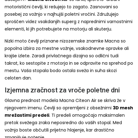
motoristični čevlji, ki rešujejo to zagato. Zasnovani so
posebej za vožnjo v najhujši poletni vročini. Združujejo
sproščen videz vsakdanjih superg z naprednimi varnostnimi
elementi, ki jih potrebujete na motorju ali skuterju.
Nizki moto čevlji priznane nizozemske znamke Macna so
popolna izbira za mestne vožnje, vsakodnevne opravke ali
krajše izlete. Zaradi privlačnega dizajna so odlični tudi
takrat, ko sestopite z motorja in se odpravite na sprehod po
mestu. Vaša stopala bodo ostala sveža in suha skozi
celoten dan.
Izjemna zračnost za vroče poletne dni
Glavna prednost modela Macna Citeon Air se skriva že v
njegovem imenu. Čevlji so opremljeni z obsežnimi
3D mesh
mrežastimi predeli
. Ti predeli omogočajo maksimalen
pretok svežega zraka neposredno do vaših stopal. Med
vožnjo boste občutili prijetno hlajenje, kar drastično
zmanjšuje potenje.