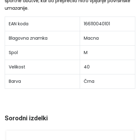
športne obutve, kar bo preprečilo hitro vpijanje površinske
umazanije.
EAN koda
166110040101
Blagovna znamka
Macna
Spol
M
Velikost
40
Barva
Črna
Sorodni izdelki