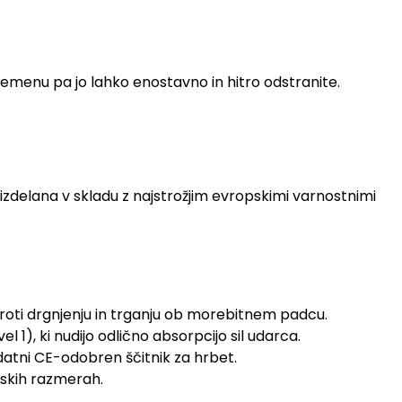
remenu pa jo lahko enostavno in hitro odstranite.
izdelana v skladu z najstrožjim evropskimi varnostnimi
roti drgnjenju in trganju ob morebitnem padcu.
l 1), ki nudijo odlično absorpcijo sil udarca.
tni CE-odobren ščitnik za hrbet.
enskih razmerah.