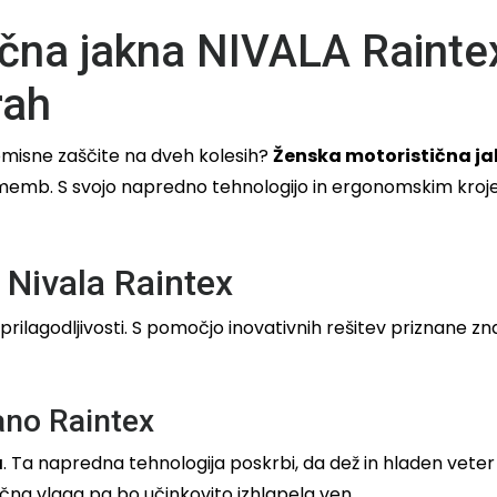
na jakna NIVALA Raintex
rah
omisne zaščite na dveh kolesih?
Ženska motoristična j
ememb. S svojo napredno tehnologijo in ergonomskim kroje
 Nivala Raintex
 prilagodljivosti. S pomočjo inovativnih rešitev priznane z
no Raintex
a
. Ta napredna tehnologija poskrbi, da dež in hladen vete
čna vlaga pa bo učinkovito izhlapela ven.