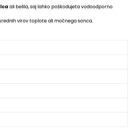
lca
ali belila, saj lahko poškodujeta vodoodporno
posrednih virov toplote ali močnega sonca.