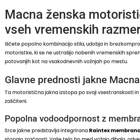
Macna ženska motoristič
vseh vremenskih razme
Iščete popolno kombinacijo stila, udobja in brezkompr
motoristke, ki se ne ustrašijo nobenih vremenskih spr
potovanjih kot na vsakodnevnih vožnjah po mestu.
Glavne prednosti jakne Macna
Ta motoristična jakna izstopa po svoji vsestranskosti in
zaščiteni.
Popolna vodoodpornost z membra
Srce jakne predstavlja integrirana
Raintex membran
stopnjo zračnosti. Vaše telo bo med vožnjo dihalo, odve