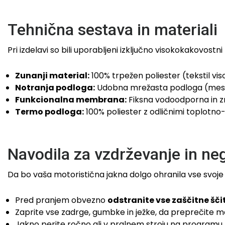
Tehnična sestava in materiali
Pri izdelavi so bili uporabljeni izključno visokokakovostn
Zunanji material:
100% trpežen poliester (tekstil vi
Notranja podloga:
Udobna mrežasta podloga (mesh), 
Funkcionalna membrana:
Fiksna vodoodporna in 
Termo podloga:
100% poliester z odličnimi toplotno-
Navodila za vzdrževanje in ne
Da bo vaša motoristična jakna dolgo ohranila vse svoje 
Pred pranjem obvezno
odstranite vse zaščitne šči
Zaprite vse zadrge, gumbke in ježke, da preprečite 
Jakno perite ročno ali v pralnem stroju na programu 