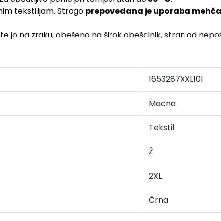
im tekstilijam. Strogo
prepovedana je uporaba mehča
Sušite jo na zraku, obešeno na širok obešalnik, stran od ne
1653287XXL101
Macna
Tekstil
Ž
2XL
Črna