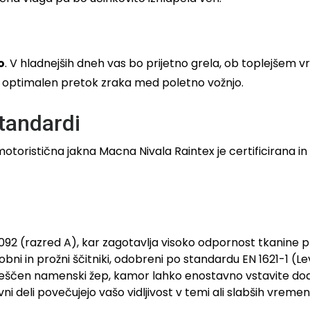
o
. V hladnejših dneh vas bo prijetno grela, ob toplejšem v
 optimalen pretok zraka med poletno vožnjo.
standardi
oristična jakna Macna Nivala Raintex je certificirana in 
092 (razred A), kar zagotavlja visoko odpornost tkanine p
obni in prožni ščitniki, odobreni po standardu EN 1621-1 (Leve
ščen namenski žep, kamor lahko enostavno vstavite doda
vni deli povečujejo vašo vidljivost v temi ali slabših vrem