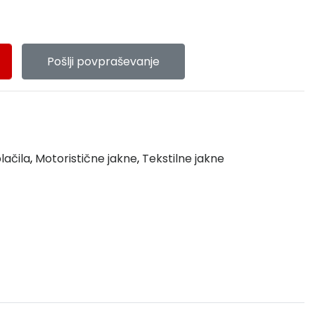
Pošlji povpraševanje
lačila
,
Motoristične jakne
,
Tekstilne jakne