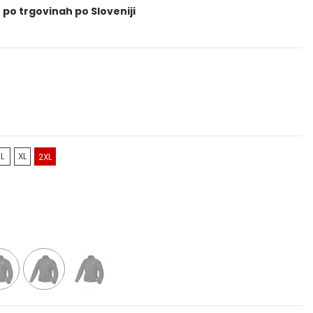
 po trgovinah po Sloveniji
L
XL
2XL