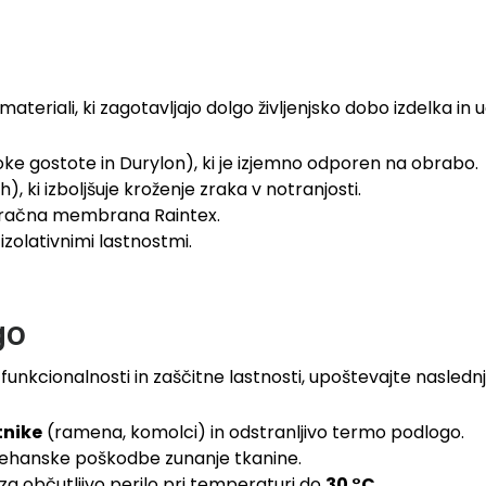
i materiali, ki zagotavljajo dolgo življenjsko dobo izdelka 
soke gostote in Durylon), ki je izjemno odporen na obrabo.
ki izboljšuje kroženje zraka v notranjosti.
zračna membrana Raintex.
izolativnimi lastnostmi.
go
funkcionalnosti in zaščitne lastnosti, upoštevajte nasledn
tnike
(ramena, komolci) in odstranljivo termo podlogo.
mehanske poškodbe zunanje tkanine.
za občutljivo perilo pri temperaturi do
30 °C
.