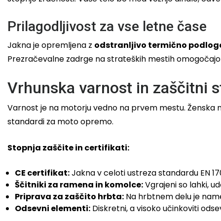
Prilagodljivost za vse letne čase
Jakna je opremljena z
odstranljivo termično podlog
Prezračevalne zadrge na strateških mestih omogočajo
Vrhunska varnost in zaščitni 
Varnost je na motorju vedno na prvem mestu. Ženska mot
standardi za moto opremo.
Stopnja zaščite in certifikati:
CE certifikat:
Jakna v celoti ustreza standardu EN 17
Ščitniki za ramena in komolce:
Vgrajeni so lahki, ud
Priprava za zaščito hrbta:
Na hrbtnem delu je name
Odsevni elementi:
Diskretni, a visoko učinkoviti odse