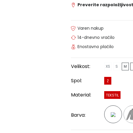
Preverite razpoložljivost
Varen nakup
14-dnevno vračilo
Enostavno plačilo
Velikost:
XS
S
M
Spol:
Ž
Material:
TEKSTIL
Barva: