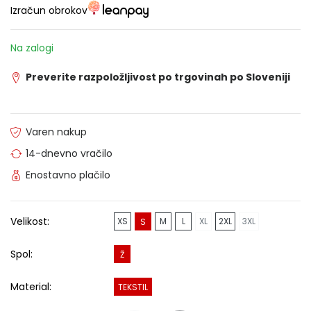
Izračun obrokov
Na zalogi
Preverite razpoložljivost po trgovinah po Sloveniji
Varen nakup
14-dnevno vračilo
Enostavno plačilo
Velikost:
XS
M
L
XL
2XL
3XL
S
Spol:
Ž
Material:
TEKSTIL