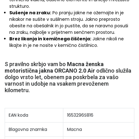
strukturo.
Sušenje na zraku:
Po pranju jakne ne ožemajte in je
nikakor ne sušite v sušilnem stroju. Jakno preprosto
obesite na obešalnik in jo pustite, da se naravno posuši
na zraku, najbolje v prijetnem senčnem prostoru.
Brez likanja in kemičnega čiščenja:
Jakne nikoli ne
likajte in je ne nosite v kemično čistilnico.
S pravilno skrbjo vam bo
Macna ženska
motoristična jakna ORCANO 2.0 Air
odlično služila
dolgo vrsto let, obenem pa poskrbela za vašo
varnost in udobje na vsakem prevoženem
kilometru.
EAN koda
1653296S816
Blagovna znamka
Macna