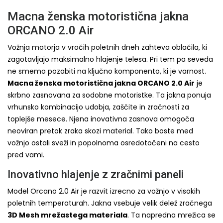
Macna ženska motoristična jakna
ORCANO 2.0 Air
Vožnja motorja v vročih poletnih dneh zahteva oblačila, ki
zagotavljajo maksimalno hlajenje telesa. Pri tem pa seveda
ne smemo pozabiti na ključno komponento, ki je varnost.
Macna ženska motoristična jakna ORCANO 2.0 Air
je
skrbno zasnovana za sodobne motoristke. Ta jakna ponuja
vrhunsko kombinacijo udobja, zaščite in zračnosti za
toplejše mesece. Njena inovativna zasnova omogoča
neoviran pretok zraka skozi material. Tako boste med
vožnjo ostali sveži in popolnoma osredotočeni na cesto
pred vami.
Inovativno hlajenje z zračnimi paneli
Model Orcano 2.0 Air je razvit izrecno za vožnjo v visokih
poletnih temperaturah. Jakna vsebuje velik delež zračnega
3D Mesh mrežastega materiala
. Ta napredna mrežica se