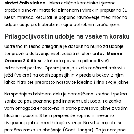
sintetičnih vlaken
. Jakna odlično kombinira izjemno
trpežen osnovni material z imenom Fybrex in prepustno 3D
Mesh mrežico. Rezultat je popolno ravnovesje med močno
odpornostjo proti obrabi in nujno potrebnim zračenjem.
Prilagodljivost in udobje na vsakem koraku
Ustrezno in tesno prileganje je absolutno nujno za udobje
ter pravilno delovanje vseh zaščitnih elementov.
Macna
Orcano 2.0 Air
se z lahkoto povsem prilagodi vaši
edinstveni postavi. Opremljena je z zelo močnimi trakovi z
ježki (Velcro) na obeh zapestjih in v predelu bokov. Z njimi
lahko hitro ter preprosto nastavite idealno širino svoje jakne.
Na spodnjem hrbtnem delu je nameščena izredno trpežna
zanka za pas, poznana pod imenom Belt Loop. Ta zanka
vam omogoča enostavno in trdno povezavo jakne z vašim
hlačnim pasom. S tem preprečite zoprno in nevarno
dvigovanje jakne med hitrejšo vožnjo. Na vrhu najdete še
priročno zanko za obešanje (Coat Hanger). Ta je narejena