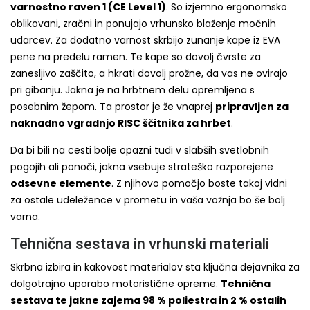
varnostno raven 1 (CE Level 1)
. So izjemno ergonomsko
oblikovani, zračni in ponujajo vrhunsko blaženje močnih
udarcev. Za dodatno varnost skrbijo zunanje kape iz EVA
pene na predelu ramen. Te kape so dovolj čvrste za
zanesljivo zaščito, a hkrati dovolj prožne, da vas ne ovirajo
pri gibanju. Jakna je na hrbtnem delu opremljena s
posebnim žepom. Ta prostor je že vnaprej
pripravljen za
naknadno vgradnjo RISC ščitnika za hrbet
.
Da bi bili na cesti bolje opazni tudi v slabših svetlobnih
pogojih ali ponoči, jakna vsebuje strateško razporejene
odsevne elemente
. Z njihovo pomočjo boste takoj vidni
za ostale udeležence v prometu in vaša vožnja bo še bolj
varna.
Tehnična sestava in vrhunski materiali
Skrbna izbira in kakovost materialov sta ključna dejavnika za
dolgotrajno uporabo motoristične opreme.
Tehnična
sestava te jakne zajema 98 % poliestra in 2 % ostalih