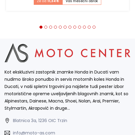
Že od
11,34 €
Vaš mesečni obrok
Kot ekskluzivni zastopnik znamke Honda in Ducati vam
nudimo široko ponudbo in servis motornih koles Honda in
Ducati, v naši spletni trgovini pa najdete tudi pester izbor
motoristične opreme uveljavljenih blagovnih znamk, kot so
Alpinestars, Dainese, Macna, Shoei, Nolan, Arai, Premier,
Stylmartin, Akrapovič in druge…
Blatnica 3a, 1236 OIC Trzin
info@moto-as.com