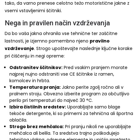
tako, da varno prenese celotno težo motoristične jakne z
vsemi vstavljenimi ščitniki.
Nega in pravilen način vzdrževanja
Da bo vaša jakna ohranila vse tehnične ter zaščitne
lastnosti, je izjemno pomembno njeno
pravilno
vzdrževanje
. Strogo upoštevajte naslednje ključne korake
pri čiščenju in negi opreme:
Odstranitev ščitnikov:
Pred vsakim pranjem morate
najprej nujno odstraniti vse CE ščitnike iz ramen,
komolcev in hrbta.
Temperatura pranja:
Jakno perite zgolj ročno ali v
pralnem stroju. Obvezno izberite program za občutljivo
perilo pri temperaturi do največ 30 °C.
Izbira čistilnih sredstev:
Uporabljajte samo blage
tekoče detergente, ki so primerni za tehnična ali športna
oblačila.
Strogo brez mehčalca:
Pri pranju nikoli ne uporabljajte
mehčalca ali belila. Ta sredstva trajno poškodujejo
tehnična vlakna, odsevne elemente in uničijo mrežasto