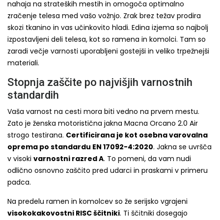
nahaja na strateških mestih in omogoča optimalno
zračenje telesa med vašo vožnjo. Zrak brez težav prodira
skozi tkanino in vas učinkovito hladi. Edina izjema so najbolj
izpostavljeni deli telesa, kot so ramena in komolci. Tam so
zaradi večje varnosti uporabljeni gostejši in veliko trpežnejši
materiali.
Stopnja zaščite po najvišjih varnostnih
standardih
Vaša varnost na cesti mora biti vedno na prvem mestu.
Zato je ženska motoristična jakna Macna Orcano 2.0 Air
strogo testirana.
Certificirana je kot osebna varovalna
oprema po standardu EN 17092-4:2020
. Jakna se uvršča
v visoki
varnostni razred A
. To pomeni, da vam nudi
odlično osnovno zaščito pred udarci in praskami v primeru
padca.
Na predelu ramen in komolcev so že serijsko vgrajeni
visokokakovostni RISC ščitniki
. Ti ščitniki dosegajo