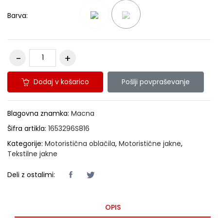
Barva:
Dodaj v košarico
Pošlji povpraševanje
Blagovna znamka:
Macna
Šifra artikla:
1653296S816
Kategorije:
Motoristična oblačila
,
Motoristične jakne
,
Tekstilne jakne
Deli z ostalimi:
OPIS