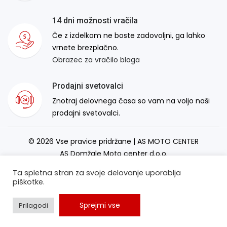
14 dni možnosti vračila
Če z izdelkom ne boste zadovoljni, ga lahko
vrnete brezplačno.
Obrazec za vračilo blaga
Prodajni svetovalci
Znotraj delovnega časa so vam na voljo naši
prodajni svetovalci.
© 2026 Vse pravice pridržane | AS MOTO CENTER
AS Domžale Moto center d.o.o.
Izdelava spletne strani:
RSMT
Ta spletna stran za svoje delovanje uporablja
piškotke.
Sprejmi vse
Prilagodi