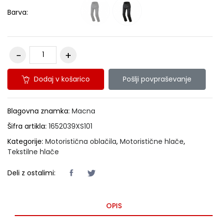
Barva:
Dodaj v košarico
Pošlji povpraševanje
Blagovna znamka:
Macna
Šifra artikla:
1652039XS101
Kategorije:
Motoristična oblačila
,
Motoristične hlače
,
Tekstilne hlače
Deli z ostalimi:
OPIS