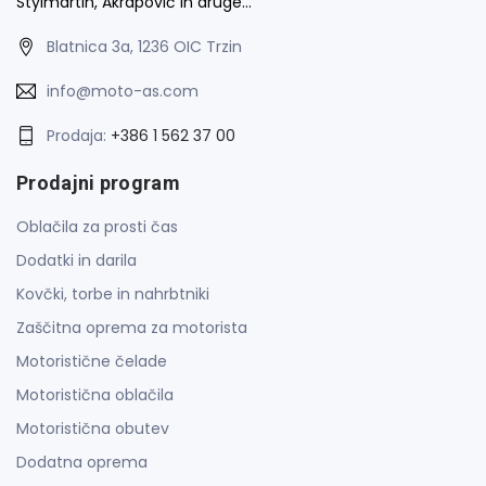
Stylmartin, Akrapovič in druge…
Blatnica 3a, 1236 OIC Trzin
info@moto-as.com
Prodaja:
+386 1 562 37 00
Prodajni program
Oblačila za prosti čas
Dodatki in darila
Kovčki, torbe in nahrbtniki
Zaščitna oprema za motorista
Motoristične čelade
Motoristična oblačila
Motoristična obutev
Dodatna oprema