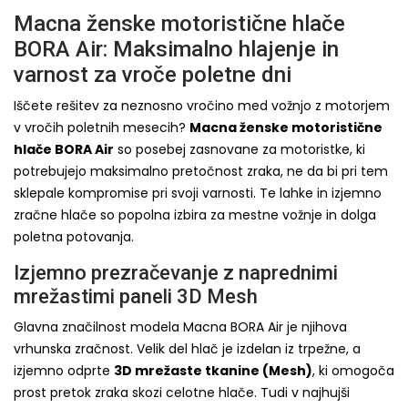
Macna ženske motoristične hlače
BORA Air: Maksimalno hlajenje in
varnost za vroče poletne dni
Iščete rešitev za neznosno vročino med vožnjo z motorjem
v vročih poletnih mesecih?
Macna ženske motoristične
hlače BORA Air
so posebej zasnovane za motoristke, ki
potrebujejo maksimalno pretočnost zraka, ne da bi pri tem
sklepale kompromise pri svoji varnosti. Te lahke in izjemno
zračne hlače so popolna izbira za mestne vožnje in dolga
poletna potovanja.
Izjemno prezračevanje z naprednimi
mrežastimi paneli 3D Mesh
Glavna značilnost modela Macna BORA Air je njihova
vrhunska zračnost. Velik del hlač je izdelan iz trpežne, a
izjemno odprte
3D mrežaste tkanine (Mesh)
, ki omogoča
prost pretok zraka skozi celotne hlače. Tudi v najhujši