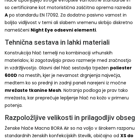
so certificirane kot motoristična zaščitna oprema razreda
A
po standardu EN 17092. Za dodatno pasivno varnost in
boljšo vidljivost v temi ali slabem vremenu skrbijo diskretno
nameščeni
Night Eye odsevni elementi
.
Tehnična sestava in lahki materiali
Konstrukcija hlač temelji na kombinaciji vrhunskih
materialov, ki zagotavljajo pravo razmerje med zračnostjo
in vzdržljivostjo. Glavni del hlač sestavlja trpežen
poliester
600D
na mestih, kjer je nevarnost drgnjenja največja,
medtem ko so prednji in zadnji paneli narejeni iz močne
mrežaste tkanine Mesh
. Notranja podloga je prav tako
mrežasta, kar preprečuje lepljenje hlač na kožo v primeru
potenja.
Razpoložljive velikosti in prilagodljiv obseg
Ženske hlače Macna BORA Air so na voljo v širokem razponu
standardnih ženskih konfekcijskih številk, običajno od
XS do