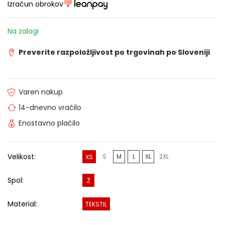
Izračun obrokov
Na zalogi
Preverite razpoložljivost po trgovinah po Sloveniji
Varen nakup
14-dnevno vračilo
Enostavno plačilo
Velikost:
S
M
L
XL
2XL
XS
Spol:
Ž
Material:
TEKSTIL