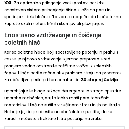
XXL
. Za optimalno prileganje vsaki postavi poskrbi
enostaven sistem prilagajanja širine z ježki na pasu in
spodnjem delu hlačnic. To vam omogoča, da hlače tesno
zaprete okoli motorističnih škornjev ali gležnjarjev.
Enostavno vzdrževanje in čiščenje
poletnih hlač
Ker so poletne hlače bolj izpostavljene potenju in prahu s
ceste, je njihovo vzdrževanje izjemno preprosto. Pred
pranjem vedno odstranite zaščitne vložke iz kolenskih
žepov. Hlače perite ročno ali v pralnem stroju na programu
za občutljivo perilo pri temperaturi do
30 stopinj Celzija
.
Uporabljajte le blage tekoče detergente in strogo opustite
uporabo mehčalca, saj ta lahko maši pore tehničnih
materialov. Hlač ne sušite v sušilnem stroju in jih ne likajte.
Najbolje je, da jih obesite na obešalnik in pustite, da se
zaradi mrežaste strukture hitro posušijo na zraku.