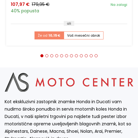
107,97 €
179,95 €
Na zalogi
40% popusta
ali
Že od
10,15 €
Vaš mesečni obrok
Kot ekskluzivni zastopnik znamke Honda in Ducati vam
nudimo široko ponudbo in servis motornih koles Honda in
Ducati, v naši spletni trgovini pa najdete tudi pester izbor
motoristične opreme uveljavljenih blagovnih znamk, kot so
Alpinestars, Dainese, Macna, Shoei, Nolan, Arai, Premier,