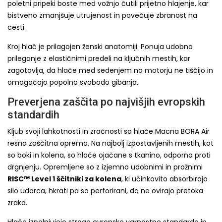
poletni pripeki boste med vožnjo čutili prijetno hlajenje, kar
bistveno zmanjšuje utrujenost in povečuje zbranost na
cesti.
Kroj hlač je prilagojen ženski anatomiji. Ponuja udobno
prileganje z elastičnimi predeli na ključnih mestih, kar
zagotavlja, da hlače med sedenjem na motorju ne tiščijo in
omogočajo popolno svobodo gibanja.
Preverjena zaščita po najvišjih evropskih
standardih
Kljub svoji lahkotnosti in zračnosti so hlače Macna BORA Air
resna zaščitna oprema. Na najbolj izpostavljenih mestih, kot
so boki in kolena, so hlače ojačane s tkanino, odporno proti
drgnjenju. Opremljene so z izjemno udobnimi in prožnimi
RISC™ Level 1 ščitniki za kolena
, ki učinkovito absorbirajo
silo udarca, hkrati pa so perforirani, da ne ovirajo pretoka
zraka.
Hlače izpolnjujejo stroge evropske varnostne standarde in