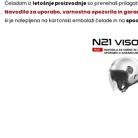
Čeladam iz
letošnje proizvodnje
so prenehali prilagati
Navodila za uporabo, varnostna opozorila in garanc
ki je nalepljena na kartonski embalaži čelade in na
spod