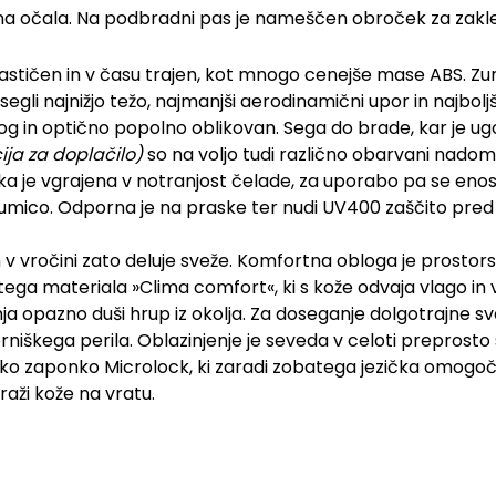
čna očala. Na podbradni pas je nameščen obroček za zakl
elastičen in v času trajen, kot mnogo cenejše mase ABS. Zun
segli najnižjo težo, najmanjši aerodinamični upor in najbolj
lj tog in optično popolno oblikovan. Sega do brade, kar je 
ija za doplačilo)
so na voljo tudi različno obarvani nadomes
 je vgrajena v notranjost čelade, za uporabo pa se enost
gumico. Odporna je na praske ter nudi UV400 zaščito pred š
in v vročini zato deluje sveže. Komfortna obloga je prosto
natega materiala »Clima comfort«, ki s kože odvaja vlago in
nja opazno duši hrup iz okolja. Za doseganje dolgotrajne s
rniškega perila. Oblazinjenje je seveda v celoti preprosto 
ko zaponko Microlock, ki zaradi zobatega jezička omogo
raži kože na vratu.