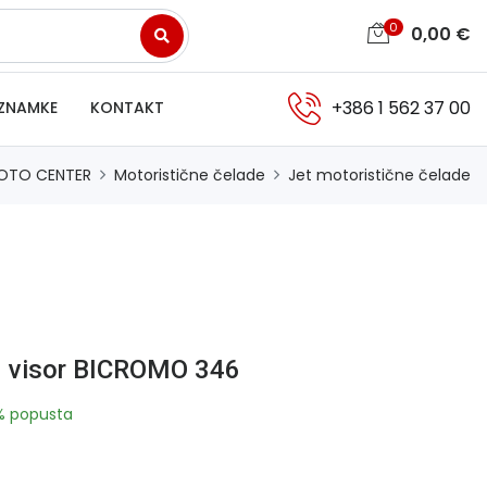
0
0,00
€
+386 1 562 37 00
ZNAMKE
KONTAKT
OTO CENTER
Motoristične čelade
Jet motoristične čelade
 visor BICROMO 346
% popusta