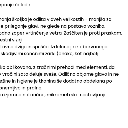
epanje čelade.
anja školjka je odlita v dveh velikostih – manjša za
še prileganje glavi, ne glede na postavo voznika.
ugodno zoper vrtinčenje vetra. Zaščiten je proti praskam.
tni vizirji
avno dviga in spušča. Izdelana je iz obarvanega
kodljivimi sončnimi žarki (enako, kot najbolj
rsko oblikovana, z zračnimi prehodi med elementi, da
 v vročini zato deluje sveže. Odlično objame glavo in ne
vežine in higiene je tkanina še dodatno obdelana po
snemljivo in pralno.
ča izjemno natančno, mikrometrsko nastavljanje