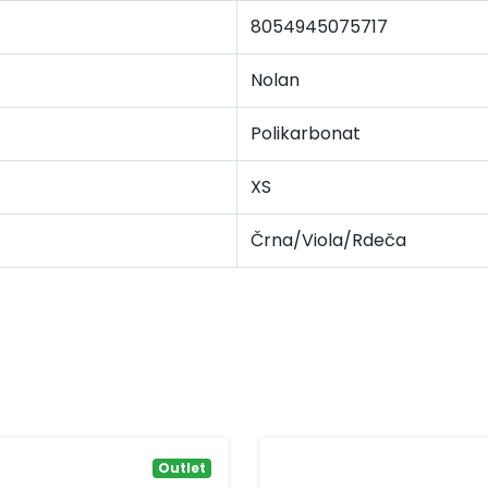
8054945075717
Nolan
Polikarbonat
XS
Črna/Viola/Rdeča
Outlet