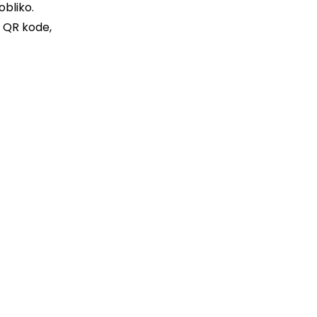
obliko.
o QR kode,