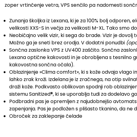
zoper vrtinčenje vetra, VPS senčilo pa nadomesti son
Z
unanja školjka iz Lexana, ki je za 100% bolj odporen, 
velikosti XXS-S in večja za velikosti M-XL. Tako smo do
Neobičajno velik vizir, ki sega do brade. Vizir je dovo
Možno ga je sneti brez orodja. V dodatni ponudbi
(opc
Sončna zaslonka VPS z UV400 zaščito. Sončna zaslonka
Lexana optične kakovosti in je obrobljena s tesnilno 
kakovostna sončna očala).
Oblazinjenje »Clima comfort«, ki s kože odvaja vlago 
lahko zrak kroži. Izdelana je iz zračnega, na otip svil
draži kože. Podkvasto oblikovan spodnji rob oblazinje
sistemu Sanitized®, ki se uporablja tudi za dodelavo go
Podbradni pas je opremljen z najudobnejšo avtomats
zapenjanja. Pas je podložen s plišasto tkanino, da ne d
Obroček za zaklepanje čelade