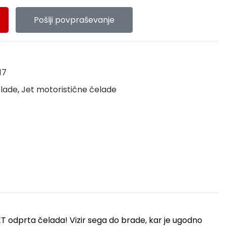
Pošlji povpraševanje
17
elade
,
Jet motoristične čelade
ET odprta čelada! Vizir sega do brade, kar je ugodno