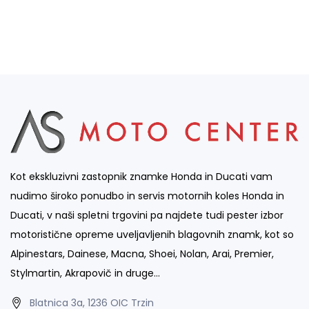
Kot ekskluzivni zastopnik znamke Honda in Ducati vam
nudimo široko ponudbo in servis motornih koles Honda in
Ducati, v naši spletni trgovini pa najdete tudi pester izbor
motoristične opreme uveljavljenih blagovnih znamk, kot so
Alpinestars, Dainese, Macna, Shoei, Nolan, Arai, Premier,
Stylmartin, Akrapovič in druge…
Blatnica 3a, 1236 OIC Trzin