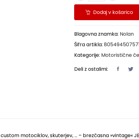
Dodaj v košarico
Blagovna znamka:
Nolan
Šifra artikla:
80549450757
Kategorije:
Motoristične č
Deli z ostalimi:
je custom motociklov, skuterjev, … – brezčasna »vintage« J