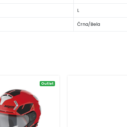
L
Črna/Bela
Outlet