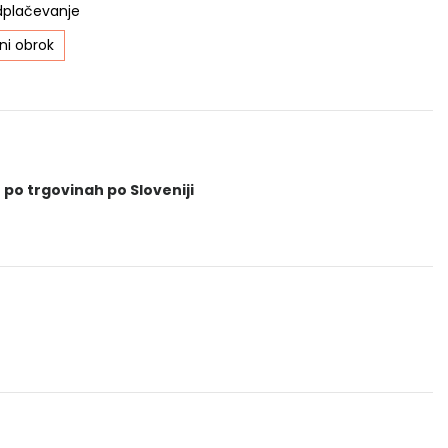
dplačevanje
i obrok
 po trgovinah po Sloveniji