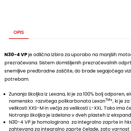
OPIS
N30-4 VP
je odlična izbira za uporabo na manjših motoci
prezračevana. Sistem domišljenih prezračevalnih odprtin
snemljive predbradne zaščite, do brade segajočega vizir
potrebam.
Zunanja školjka iz Lexana, ki je za 100% bolj odporen,
TM
namensko razvitega polikarbonata Lexan
*, ki je 
velikosti XXS-M in večja za velikosti L-XXL. Tako ima č
Notranja školjka je izdelana v dveh plasteh iz ekspandi
N30-4 VP je homologirana za integralno zaprte in hkr
zahtevana za integralno zaprte čelade, zato varnost n