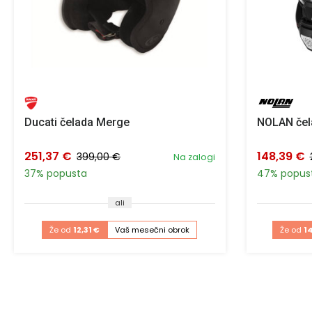
Ducati čelada Merge
NOLAN čel
251,37 €
148,39 €
399,00 €
Na zalogi
37% popusta
47% popus
ali
Že od
12,31 €
Vaš mesečni obrok
Že od
1