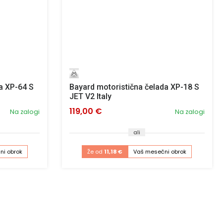
a XP-64 S
Bayard motoristična čelada XP-18 S
JET V2 Italy
119,00 €
Na zalogi
Na zalogi
ali
ni obrok
Že od
11,18 €
Vaš mesečni obrok