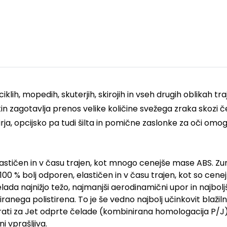
klih, mopedih, skuterjih, skirojih in vseh drugih oblikah t
 zagotavlja prenos velike količine svežega zraka skozi č
ja, opcijsko pa tudi šilta in pomične zaslonke za oči omo
 elastičen in v času trajen, kot mnogo cenejše mase ABS.
Zu
za 100 % bolj odporen, elastičen in v času trajen, kot so cen
elada najnižjo težo, najmanjši aerodinamični upor in najbol
ranega polistirena. To je še vedno najbolj učinkovit blažiln
ati za Jet odprte čelade (kombinirana homologacija P/J). 
i vprašljiva.