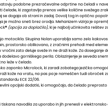
 satovju podobne prezračevalne odprtine na čeladi v navezi z
čelade, ki zagotavlja prenos velike količine svežega zraka
aj se dogaja ob strani in zadaj. Dovolj tog in optično popo
 ga je možno sneti brez orodja. Mehanizem vizirja je opre
lock®
(opcija za doplačilo)
, ki je najbolj učinkovita rešitev 
o motocikla. Skupina Nolan uporablja samo zelo kakovost
tkanin, prostorsko oblikovano, z zračnimi prehodi med eleme
v vročini zato deluje sveže in ne draži kože. Za doseganje 
a dodelavo gorniškega perila. Oblazinjenje je seveda snemlj
čno leže v čelado.
ko zaponko Microlock, ki zaradi zobatega jezička omogo
 draži kože na vratu, na pas pa je nameščen tudi obroček z
standardu ECE 22/06.
tevilni opcijski dodatki, ki omogočajo, da čelado preprost
 tiskana navodila za uporabo in jih prenesli v elektronsko 