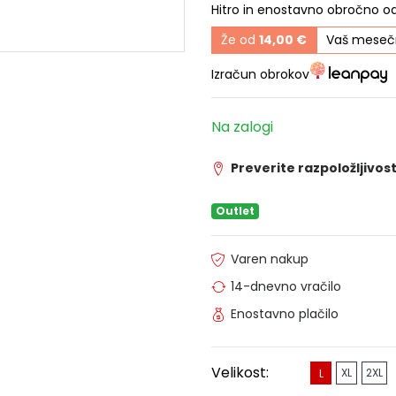
Hitro in enostavno obročno o
Že od
14,00 €
Vaš mesečn
Izračun obrokov
Na zalogi
Preverite razpoložljivost
Outlet
Varen nakup
14-dnevno vračilo
Enostavno plačilo
Velikost:
XL
2XL
L