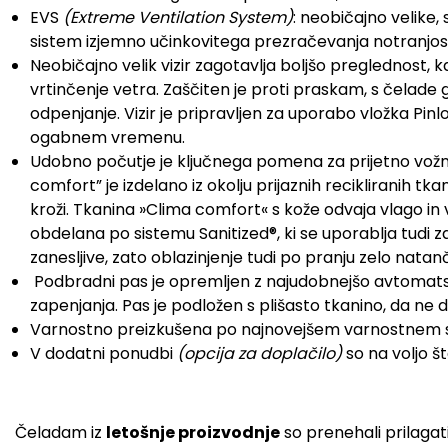
EVS
(Extreme Ventilation System)
: neobičajno velike,
sistem izjemno učinkovitega prezračevanja notranjosti 
Neobičajno velik vizir zagotavlja boljšo preglednost, k
vrtinčenje vetra. Zaščiten je proti praskam, s čelade
odpenjanje. Vizir je pripravljen za uporabo vložka Pin
ogabnem vremenu.
Udobno počutje je ključnega pomena za prijetno vožnj
comfort” je izdelano iz okolju prijaznih recikliranih 
kroži. Tkanina »Clima comfort« s kože odvaja vlago in 
obdelana po sistemu Sanitized®, ki se uporablja tudi z
zanesljive, zato oblazinjenje tudi po pranju zelo natan
Podbradni pas je opremljen z najudobnejšo avtomats
zapenjanja. Pas je podložen s plišasto tkanino, da ne
Varnostno preizkušena po najnovejšem varnostnem 
V dodatni ponudbi
(opcija za doplačilo)
so na voljo š
Čeladam iz
letošnje proizvodnje
so prenehali prilagati