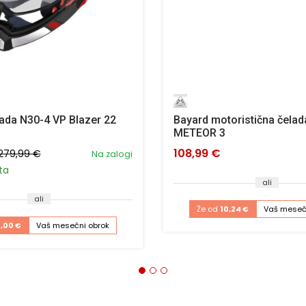
ada N30-4 VP Blazer 22
Bayard motoristična čelad
METEOR 3
108,99 €
279,99 €
Na zalogi
ta
ali
ali
Že od
10,24 €
Vaš meseč
4,00 €
Vaš mesečni obrok