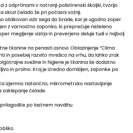
 odprtinami v notranji polistirenski školjki, tvorijo
 skozi čelado že pri počasni vožnji.
lno oblikovan vizir sega do brade, kar je ugodno zoper
mljen z varnostno zaponko, ki preprečuje neželeno
zoper megljenje vizirja in preverjeno deluje tudi v najbolj
ne tkanine na penasti osnovi. Oblazinjenje “Clima
nti in posebej razvito mrežico na vrhu, da lahko zrak
dolgotrajne svežine in higiene je tkanina še dodatno
ivo in pralno. Kroj je izredno domišljen, zaponke pa
ča izjemno natančno, mikrometrsko nastavljanje
a zaklepanje čelade.
o prilagodite po lastnem navdihu
obliko.