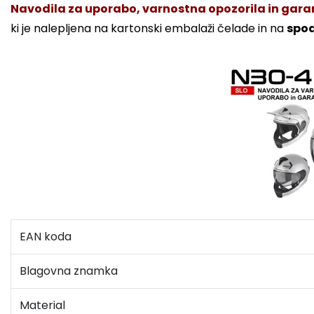
Navodila za uporabo, varnostna opozorila in garanc
ki je nalepljena na kartonski embalaži čelade in na
spod
EAN koda
Blagovna znamka
Material