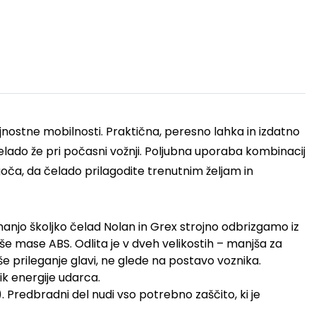
rajnostne mobilnosti. Praktična, peresno lahka in izdatno
elado že pri počasni vožnji. Poljubna uporaba kombinacij
goča, da čelado prilagodite trenutnim željam in
nanjo školjko čelad Nolan in Grex strojno odbrizgamo iz
ejše mase ABS. Odlita je v dveh velikostih – manjša za
jše prileganje glavi, ne glede na postavo voznika.
ik energije udarca.
Predbradni del nudi vso potrebno zaščito, ki je