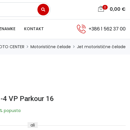
0
0,00
€
+386 1 562 37 00
ZNAMKE
KONTAKT
OTO CENTER
Motoristične čelade
Jet motoristične čelade
-4 VP Parkour 16
% popusta
ali