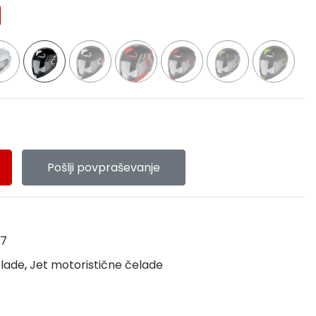
Pošlji povpraševanje
17
elade
,
Jet motoristične čelade