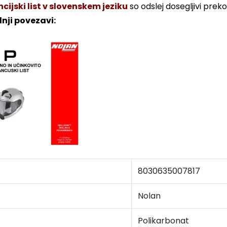
ijski list v slovenskem jeziku
so odslej dosegljivi prek
nji povezavi:
8030635007817
Nolan
Polikarbonat