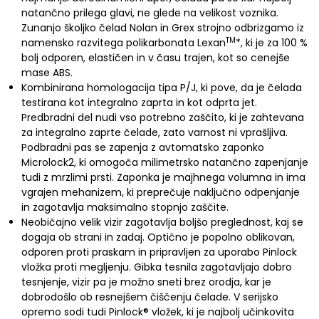
natančno prilega glavi, ne glede na velikost voznika.
Zunanjo školjko čelad Nolan in Grex strojno odbrizgamo iz
TM
namensko razvitega polikarbonata Lexan
*, ki je za 100 %
bolj odporen, elastičen in v času trajen, kot so cenejše
mase ABS.
Kombinirana homologacija tipa P/J, ki pove, da je čelada
testirana kot integralno zaprta in kot odprta jet.
Predbradni del nudi vso potrebno zaščito, ki je zahtevana
za integralno zaprte čelade, zato varnost ni vprašljiva.
Podbradni pas se zapenja z avtomatsko zaponko
Microlock2, ki omogoča milimetrsko natančno zapenjanje
tudi z mrzlimi prsti. Zaponka je majhnega volumna in ima
vgrajen mehanizem, ki preprečuje naključno odpenjanje
in zagotavlja maksimalno stopnjo zaščite.
Neobičajno velik vizir zagotavlja boljšo preglednost, kaj se
dogaja ob strani in zadaj. Optično je popolno oblikovan,
odporen proti praskam in pripravljen za uporabo Pinlock
vložka proti megljenju. Gibka tesnila zagotavljajo dobro
tesnjenje, vizir pa je možno sneti brez orodja, kar je
dobrodošlo ob resnejšem čiščenju čelade. V serijsko
opremo sodi tudi Pinlock® vložek, ki je najbolj učinkovita