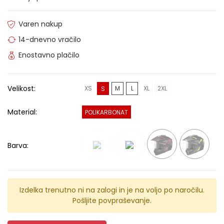
Varen nakup
14-dnevno vračilo
Enostavno plačilo
Velikost:
XS
M
L
XL
2XL
S
Material:
POLIKARBONAT
Barva:
Izdelka trenutno ni na zalogi in je na voljo po naročilu.
Pošljite povpraševanje.