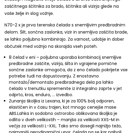
zaščitnega ščitnika za brado, ščitnika ali vizirja glede na
vaše želje in slog vožnje.
N70-2 x je prva terenska čelada s snemljivim predbradnim
delom. Šilt, sončna zaslonka, vizir in snemljiva zaščita brade,
se lahko poljubno kombinirajo. Za varnost, udobje in dober
občutek med vožnjo na skorajda vseh poteh.
8 čelad v eni – poljubna uporaba kombinacij snemljive
predbradne zaščite, vizirja, šilta in vgrajene pomične
sončne zaslonke omogoča, da z eno čelado pokrijete vse
potrebe tudi na dopustovanju. Z enostavno
montažo/demontažo predbradnega dela pa lahko
čelado v trenutku spremenite iz integralno zaprte v jet
odprto, kros, enduro, … izvedbo.
Zunanja školj
ka iz Lexana, ki je za 100% bolj odporen,
elastičen in v času trajen, kot mnogo cenejše mase
ABS.Lahka in sodobno ostrorobo oblikovana školjka je
odlita v dveh velikostih – manjša za velikosti XXS-M in
večja za velikosti L-XXL. Tako smo dosegli najnižjo težo,
najmanjši aerodinamični upor, čelada pa se kar najbolj