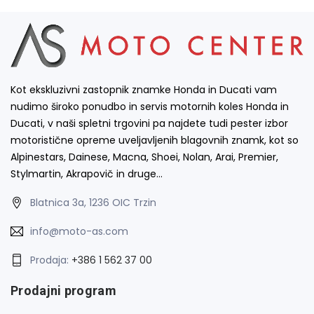
Kot ekskluzivni zastopnik znamke Honda in Ducati vam
nudimo široko ponudbo in servis motornih koles Honda in
Ducati, v naši spletni trgovini pa najdete tudi pester izbor
motoristične opreme uveljavljenih blagovnih znamk, kot so
Alpinestars, Dainese, Macna, Shoei, Nolan, Arai, Premier,
Stylmartin, Akrapovič in druge…
Blatnica 3a, 1236 OIC Trzin
info@moto-as.com
Prodaja:
+386 1 562 37 00
Prodajni program