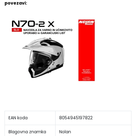
povezavi:
EAN koda
8054945197822
Blagovna znamka
Nolan