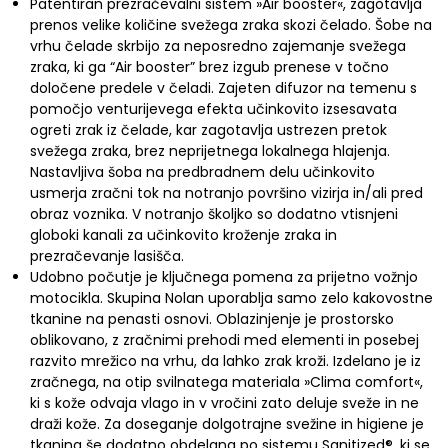
Patentiran prezračevalni sistem »Air booster«, zagotavlja
prenos velike količine svežega zraka skozi čelado. Šobe na
vrhu čelade skrbijo za neposredno zajemanje svežega
zraka, ki ga “Air booster” brez izgub prenese v točno
določene predele v čeladi. Zajeten difuzor na temenu s
pomočjo venturijevega efekta učinkovito izsesavata
ogreti zrak iz čelade, kar zagotavlja ustrezen pretok
svežega zraka, brez neprijetnega lokalnega hlajenja.
Nastavljiva šoba na predbradnem delu učinkovito
usmerja zračni tok na notranjo površino vizirja in/ali pred
obraz voznika. V notranjo školjko so dodatno vtisnjeni
globoki kanali za učinkovito kroženje zraka in
prezračevanje lasišča.
Udobno počutje je ključnega pomena za prijetno vožnjo
motocikla. Skupina Nolan uporablja samo zelo kakovostne
tkanine na penasti osnovi. Oblazinjenje je prostorsko
oblikovano, z zračnimi prehodi med elementi in posebej
razvito mrežico na vrhu, da lahko zrak kroži. Izdelano je iz
zračnega, na otip svilnatega materiala »Clima comfort«,
ki s kože odvaja vlago in v vročini zato deluje sveže in ne
draži kože. Za doseganje dolgotrajne svežine in higiene je
tkanina še dodatno obdelana po sistemu Sanitized®, ki se