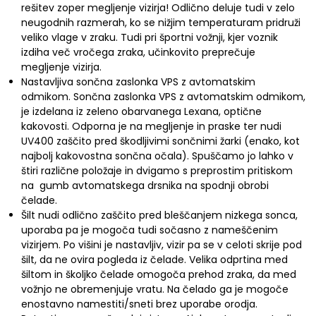
rešitev zoper megljenje vizirja! Odlično deluje tudi v zelo
neugodnih razmerah, ko se nižjim temperaturam pridruži
veliko vlage v zraku. Tudi pri športni vožnji, kjer voznik
izdiha več vročega zraka, učinkovito preprečuje
megljenje vizirja.
Nastavljiva sončna zaslonka VPS z avtomatskim
odmikom. Sončna zaslonka VPS z avtomatskim odmikom,
je izdelana iz zeleno obarvanega Lexana, optične
kakovosti. Odporna je na megljenje in praske ter nudi
UV400 zaščito pred škodljivimi sončnimi žarki (enako, kot
najbolj kakovostna sončna očala). Spuščamo jo lahko v
štiri različne položaje in dvigamo s preprostim pritiskom
na gumb avtomatskega drsnika na spodnji obrobi
čelade.
Šilt nudi odlično zaščito pred bleščanjem nizkega sonca,
uporaba pa je mogoča tudi sočasno z nameščenim
vizirjem. Po višini je nastavljiv, vizir pa se v celoti skrije pod
šilt, da ne ovira pogleda iz čelade. Velika odprtina med
šiltom in školjko čelade omogoča prehod zraka, da med
vožnjo ne obremenjuje vratu. Na čelado ga je mogoče
enostavno namestiti/sneti brez uporabe orodja.