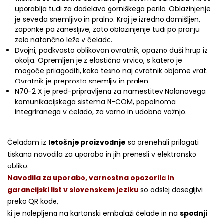
uporablja tudi za dodelavo gorniškega perila. Oblazinjenje
je seveda snemljivo in pralno. Kroj je izredno domišljen,
zaponke pa zanesljive, zato oblazinjenje tudi po pranju
zelo natančno leže v čelado.
Dvojni, podkvasto oblikovan ovratnik, opazno duši hrup iz
okolja. Opremljen je z elastično vrvico, s katero je
mogoče prilagoditi, kako tesno naj ovratnik objame vrat.
Ovratnik je preprosto snemljiv in pralen.
N70-2 X je pred-pripravljena za namestitev Nolanovega
komunikacijskega sistema N-COM, popolnoma
integriranega v čelado, za varno in udobno vožnjo.
Čeladam iz
letošnje proizvodnje
so prenehali prilagati
tiskana navodila za uporabo in jih prenesli v elektronsko
obliko.
Navodila za uporabo, varnostna opozorila in
garancijski list v slovenskem jeziku
so odslej dosegljivi
preko QR kode,
ki je nalepljena na kartonski embalaži čelade in na
spodnji