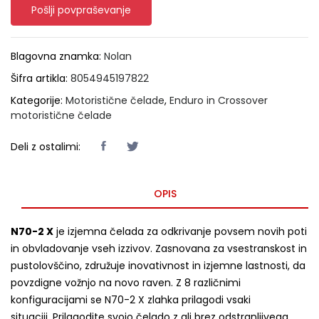
Pošlji povpraševanje
Blagovna znamka:
Nolan
Šifra artikla:
8054945197822
Kategorije:
Motoristične čelade
,
Enduro in Crossover
motoristične čelade
Deli z ostalimi:
OPIS
N70-2 X
je izjemna čelada za odkrivanje povsem novih poti
in obvladovanje vseh izzivov. Zasnovana za vsestranskost in
pustolovščino, združuje inovativnost in izjemne lastnosti, da
povzdigne vožnjo na novo raven. Z 8 različnimi
konfiguracijami se N70-2 X zlahka prilagodi vsaki
situaciji. Prilagodite svojo čelado z ali brez odstranljivega