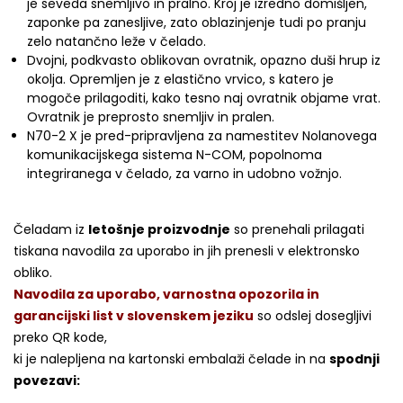
je seveda snemljivo in pralno. Kroj je izredno domišljen,
zaponke pa zanesljive, zato oblazinjenje tudi po pranju
zelo natančno leže v čelado.
Dvojni, podkvasto oblikovan ovratnik, opazno duši hrup iz
okolja. Opremljen je z elastično vrvico, s katero je
mogoče prilagoditi, kako tesno naj ovratnik objame vrat.
Ovratnik je preprosto snemljiv in pralen.
N70-2 X je pred-pripravljena za namestitev Nolanovega
komunikacijskega sistema N-COM, popolnoma
integriranega v čelado, za varno in udobno vožnjo.
Čeladam iz
letošnje proizvodnje
so prenehali prilagati
tiskana navodila za uporabo in jih prenesli v elektronsko
obliko.
Navodila za uporabo, varnostna opozorila in
garancijski list v slovenskem jeziku
so odslej dosegljivi
preko QR kode,
ki je nalepljena na kartonski embalaži čelade in na
spodnji
povezavi: