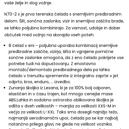
vaše želje in slog vožnje.
N70-2 x je prva terenska čelada s snemljivim predbradnim
delom. Šilt, sončna zaslonka, vizir in snemljiva zaščita brade,
se lahko poljubno kombinirajo. Za varnost, udobje in dober
občutek med vožnjo na skorajda vseh poteh.
8 čelad v eni – poljubna uporaba kombinacij snemljive
predbradne zaščite, vizirja, šilta in vgrajene pomične
sončne zaslonke omogoča, da z eno čelado pokrijete vse
potrebe tudi na dopustovanju. Z enostavno
montažo/demontažo predbradnega dela pa lahko
čelado v trenutku spremenite iz integralno zaprte v jet
odprto, kros, enduro, … izvedbo.
Zunanja školj
ka iz Lexana, ki je za 100% bolj odporen,
elastičen in v času trajen, kot mnogo cenejše mase
ABS.Lahka in sodobno ostrorobo oblikovana školjka je
odlita v dveh velikostih – manjša za velikosti XXS-M in
večja za velikosti L-XXL. Tako smo dosegli najnižjo težo,
najmanjši aerodinamični upor, čelada pa se kar najbolj
natančno prilega glavi, ne glede na velikost voznika.