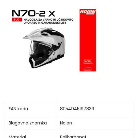
EAN koda
8054945197839
Blagovna znamka
Nolan
Material
Polikarbonat