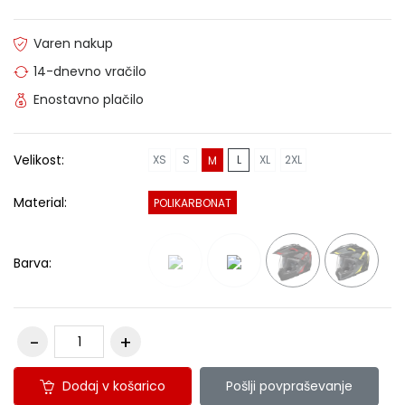
Varen nakup
14-dnevno vračilo
Enostavno plačilo
Velikost:
XS
S
L
XL
2XL
M
Material:
POLIKARBONAT
Barva:
Dodaj v košarico
Pošlji povpraševanje