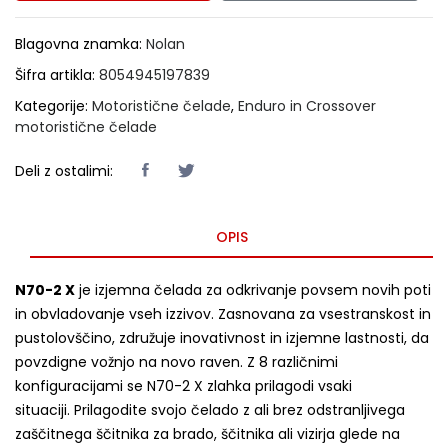
Blagovna znamka:
Nolan
Šifra artikla:
8054945197839
Kategorije:
Motoristične čelade
,
Enduro in Crossover
motoristične čelade
Deli z ostalimi:
OPIS
N70-2 X
je izjemna čelada za odkrivanje povsem novih poti
in obvladovanje vseh izzivov. Zasnovana za vsestranskost in
pustolovščino, združuje inovativnost in izjemne lastnosti, da
povzdigne vožnjo na novo raven. Z 8 različnimi
konfiguracijami se N70-2 X zlahka prilagodi vsaki
situaciji. Prilagodite svojo čelado z ali brez odstranljivega
zaščitnega ščitnika za brado, ščitnika ali vizirja glede na