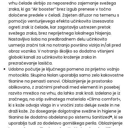
vrhu čelade skrbijo za neposredno zajemanje svežega
zraka, ki ga “Air booster” brez izgub prenese v točno
določene predele v čeladi. Zajeten difuzor na temenu s
pomočjo venturijevega efekta učinkovito izsesavata
ogreti zrak iz čelade, kar zagotavlja ustrezen pretok
svežega zraka, brez neprijetnega lokalnega hlajenja.
Nastavljiva šoba na predbradnem delu učinkovito
usmerja zračni tok na notranjo površino vizirja in/ali pred
obraz voznika. V notranjo školjko so dodatno vtisnjeni
globoki kanali za učinkovito kroženje zraka in
prezračevanje lasišča.
Udobno počutje je ključnega pomena za prijetno vožnjo
motocikla. Skupina Nolan uporablja samo zelo kakovostne
tkanine na penasti osnovi. Oblazinjenje je prostorsko
oblikovano, z zračnimi prehodi med elementi in posebej
razvito mrežico na vrhu, da lahko zrak kroži. Izdelano je iz
zračnega, na otip svilnatega materiala »Clima comfort«,
ki s kože odvaja vlago in v vročini zato deluje sveže in ne
draži kože. Za doseganje dolgotrajne svežine in higiene je
tkanina še dodatno obdelana po sistemu Sanitized®, ki se
uporablja tudi za dodelavo gorniškega perila. Oblazinjenje