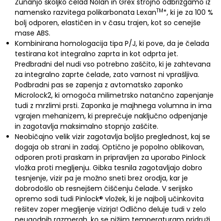
Zunanjo školjko čelad Nolan in Grex strojno odbrizgamo iz
TM
namensko razvitega polikarbonata Lexan
*, ki je za 100 %
bolj odporen, elastičen in v času trajen, kot so cenejše
mase ABS.
Kombinirana homologacija tipa P/J, ki pove, da je čelada
testirana kot integralno zaprta in kot odprta jet.
Predbradni del nudi vso potrebno zaščito, ki je zahtevana
za integralno zaprte čelade, zato varnost ni vprašljiva.
Podbradni pas se zapenja z avtomatsko zaponko
Microlock2, ki omogoča milimetrsko natančno zapenjanje
tudi z mrzlimi prsti. Zaponka je majhnega volumna in ima
vgrajen mehanizem, ki preprečuje naključno odpenjanje
in zagotavlja maksimalno stopnjo zaščite.
Neobičajno velik vizir zagotavlja boljšo preglednost, kaj se
dogaja ob strani in zadaj. Optično je popolno oblikovan,
odporen proti praskam in pripravljen za uporabo Pinlock
vložka proti megljenju. Gibka tesnila zagotavljajo dobro
tesnjenje, vizir pa je možno sneti brez orodja, kar je
dobrodošlo ob resnejšem čiščenju čelade. V serijsko
opremo sodi tudi Pinlock® vložek, ki je najbolj učinkovita
rešitev zoper megljenje vizirja! Odlično deluje tudi v zelo
neugodnih razmerah, ko se nižjim temperaturam pridruži