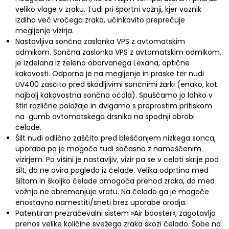
veliko vlage v zraku. Tudi pri športni vožnji, kjer voznik
izdiha več vročega zraka, učinkovito preprečuje
megljenje vizirja.
Nastavljiva sončna zaslonka VPS z avtomatskim
odmikom. Sončna zaslonka VPS z avtomatskim odmikom,
je izdelana iz zeleno obarvanega Lexana, optične
kakovosti. Odporna je na megljenje in praske ter nudi
UV400 zaščito pred škodljivimi sončnimi žarki (enako, kot
najbolj kakovostna sončna očala). Spuščamo jo lahko v
štiri različne položaje in dvigamo s preprostim pritiskom
na gumb avtomatskega drsnika na spodnji obrobi
čelade.
Šilt nudi odlično zaščito pred bleščanjem nizkega sonca,
uporaba pa je mogoča tudi sočasno z nameščenim
vizirjem. Po višini je nastavljiv, vizir pa se v celoti skrije pod
šilt, da ne ovira pogleda iz čelade. Velika odprtina med
šiltom in školjko čelade omogoča prehod zraka, da med
vožnjo ne obremenjuje vratu. Na čelado ga je mogoče
enostavno namestiti/sneti brez uporabe orodja.
Patentiran prezračevalni sistem »Air booster«, zagotavlja
prenos velike količine svežega zraka skozi čelado. Šobe na