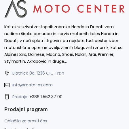
Kot ekskluzivni zastopnik znamke Honda in Ducati vam
nudimo široko ponudbo in servis motornih koles Honda in
Ducati, v naši spletni trgovini pa najdete tudi pester izbor
motoristične opreme uveljavljenih blagovnih znamk, kot so
Alpinestars, Dainese, Macna, Shoei, Nolan, Arai, Premier,
Stylmartin, Akrapovič in druge…
Blatnica 3a, 1236 OIC Trzin
info@moto-as.com
Prodaja:
+386 1 562 37 00
Prodajni program
Oblačila za prosti čas